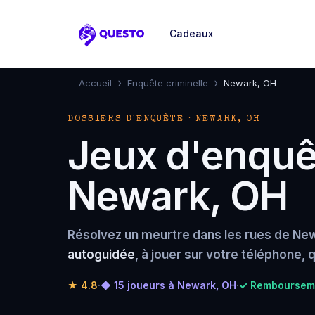
Cadeaux
Questo
›
›
Accueil
Enquête criminelle
Newark, OH
DOSSIERS D'ENQUÊTE · NEWARK, OH
Jeux d'enquêt
Newark, OH
Résolvez un meurtre dans les rues de New
autoguidée
, à jouer sur votre téléphone,
★
4.8
·
◆ 15 joueurs à Newark, OH
·
✓ Remboursemen