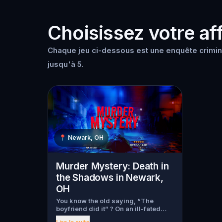
Choisissez votre aff
Chaque jeu ci-dessous est une enquête crimin
jusqu'à 5.
📍
Newark, OH
Murder Mystery: Death in
the Shadows in Newark,
OH
You know the old saying, “The
boyfriend did it” ? On an ill-fated
night, love goes terribly wrong for