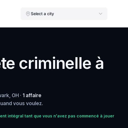
Select a city
e criminelle à
ark, OH ·
1 affaire
 quand vous voulez.
t intégral tant que vous n'avez pas commencé à jouer