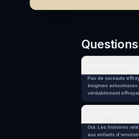
Questions
Un jeu d'enquête crim
Pas de sursauts effray
énigmes astucieuses 
véritablement effrayan
Les enfants peuvent-
Oui. Les histoires re
aux enfants d'environ