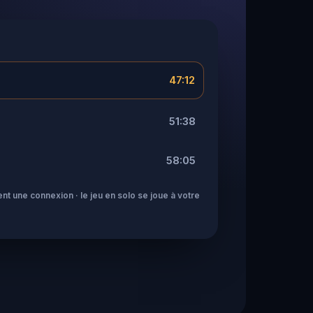
47:12
51:38
58:05
nt une connexion · le jeu en solo se joue à votre