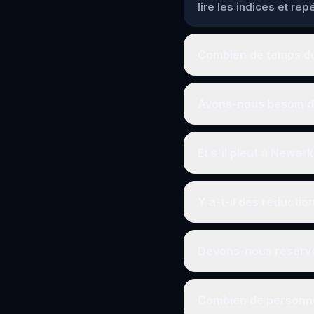
lire les indices et re
Combien de temps du
Avons-nous besoin d
Et s'il pleut à Newar
Y a-t-il des réductio
Devons-nous réserve
Combien de personne