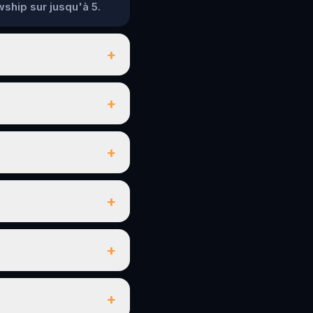
wship sur jusqu'à 5.
+
+
+
+
+
+