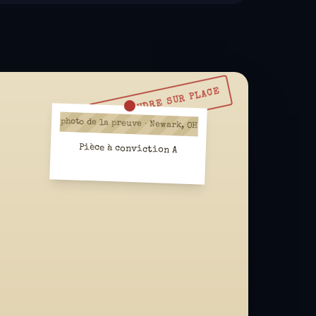
À RÉSOUDRE SUR PLACE
photo de la preuve · Newark, OH
Pièce à conviction A