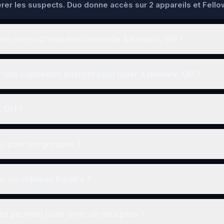
pérer les suspects. Duo donne accès sur 2 appareils et Fello
re un jeu d'enquête criminelle à Newark, OH ?
'une connexion internet pour jouer à Newark, OH ?
k, OH ?
ns pour les groupes ?
r un créneau horaire ?
s peuvent jouer avec un seul pass ?