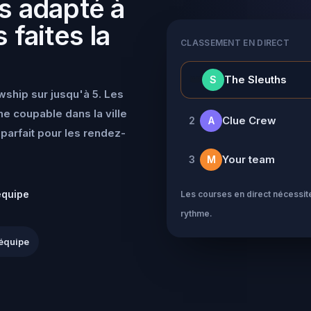
s adapté à
 faites la
CLASSEMENT EN DIRECT
👑
The Sleuths
S
wship sur jusqu'à 5. Les
e coupable dans la ville
Clue Crew
2
A
parfait pour les rendez-
Your team
3
M
équipe
Les courses en direct nécessite
rythme.
équipe