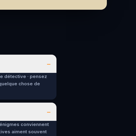
–
de détective · pensez
 quelque chose de
–
es énigmes conviennent
tives aiment souvent