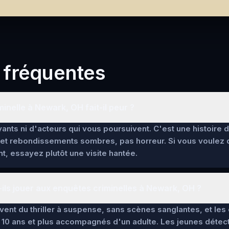
 fréquentes
inelle à Newark, OH fait-il peur ?
ants ni d'acteurs qui vous poursuivent. C'est une histoire 
et rebondissements sombres, pas horreur. Si vous voulez
t, essayez plutôt une visite hantée.
ils jouer aux enquêtes criminelles à Newark, OH ?
lèvent du thriller à suspense, sans scènes sanglantes, et l
 10 ans et plus accompagnés d'un adulte. Les jeunes détec