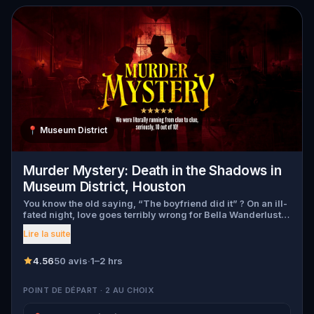
📍
Museum District
Murder Mystery: Death in the Shadows in
Museum District, Houston
You know the old saying, “The boyfriend did it” ? On an ill-
fated night, love goes terribly wrong for Bella Wanderlust
and Walter Bridges . Bella, a famous travel blogger, was
Lire la suite
found dead during a ghost tour led by the theatrical Percy
Shadows . Now, it’s up to you to uncover the truth. Was it
Walter, the obsessed boyfriend? Percy, the ghost tour
4.56
50 avis
·
1–2 hrs
guide with a flair for the dramatic? Or is someone else
hiding in the shadows? 🔎 Gather clues, interrogate
POINT DE DÉPART · 2 AU CHOIX
suspects, and expose the real murderer before they strike
again. Make sure to have your pen and paper ready to jot