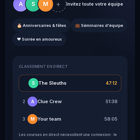
+
A
S
M
Invitez toute votre équipe
🎂 Anniversaires & fêtes
💼 Séminaires d'équipe
❤️ Soirée en amoureux
CLASSEMENT EN DIRECT
👑
The Sleuths
47:12
S
Clue Crew
51:38
2
A
Your team
58:05
3
M
Les courses en direct nécessitent une connexion · le