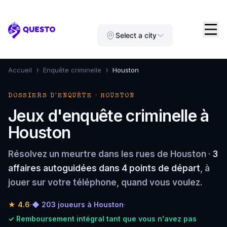
Questo
Select a city
›
›
Accueil
Enquête criminelle
Houston
DOSSIERS D'ENQUÊTE · HOUSTON
Jeux d'enquête criminelle à
Houston
Résolvez un meurtre dans les rues de Houston ·
3
affaires autoguidées dans 4 points de départ
, à
jouer sur votre téléphone, quand vous voulez.
★
4.6
·
◆ 203 joueurs à Houston
·
✓ Remboursement intégral tant que vous n'avez pas