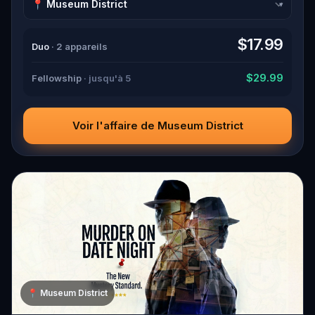
down all the crucial evidence.
▾
$17.99
Duo
· 2 appareils
$29.99
Fellowship
· jusqu'à 5
Voir l'affaire de Museum District
📍
Museum District