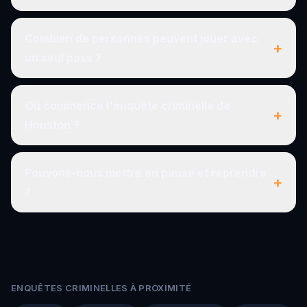
Combien de personnes peuvent jouer avec
+
un seul pass ?
Où commence l'enquête criminelle de
+
Houston ?
Pouvons-nous mettre en pause et reprendre
+
?
ENQUÊTES CRIMINELLES À PROXIMITÉ