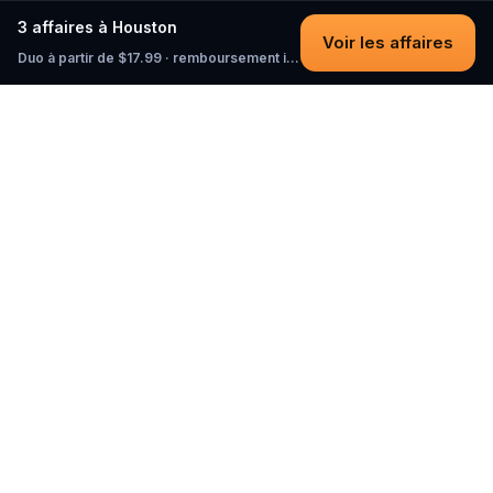
3 affaires à Houston
Voir les affaires
Duo à partir de $17.99 · remboursement intégral tant que vous n'avez pas commencé
Questo
Dans un monde de plus en plus virtuel,
Questo te reconnecte au réel. Nos
quests t’invitent à sortir, rencontrer du