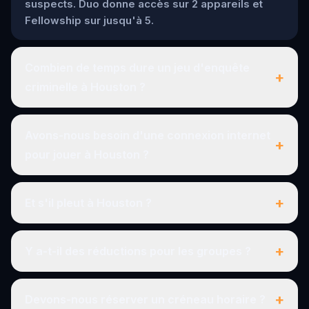
suspects. Duo donne accès sur 2 appareils et
Fellowship sur jusqu'à 5.
Combien de temps dure un jeu d'enquête
+
criminelle à Houston ?
Avons-nous besoin d'une connexion internet
+
pour jouer à Houston ?
+
Et s'il pleut à Houston ?
+
Y a-t-il des réductions pour les groupes ?
+
Devons-nous réserver un créneau horaire ?