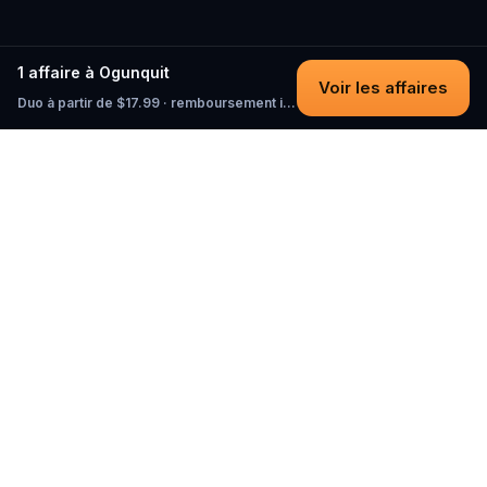
1 affaire à Ogunquit
Voir les affaires
Duo à partir de $17.99 · remboursement intégral tant que vous n'avez pas commencé
Questo
Dans un monde de plus en plus virtuel,
Questo te reconnecte au réel. Nos