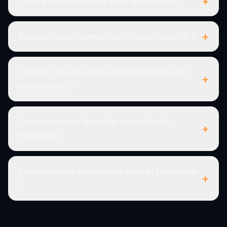
+
Y a-t-il des réductions pour les groupes ?
+
Devons-nous réserver un créneau horaire ?
Combien de personnes peuvent jouer avec
+
un seul pass ?
Où commence l'enquête criminelle de
+
Ogunquit ?
Pouvons-nous mettre en pause et reprendre
+
?