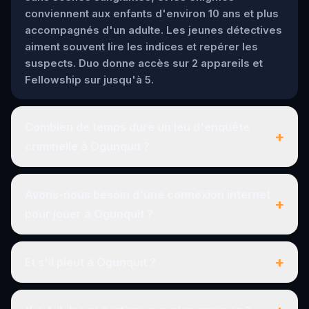
conviennent aux enfants d'environ 10 ans et plus
accompagnés d'un adulte. Les jeunes détectives
aiment souvent lire les indices et repérer les
suspects. Duo donne accès sur 2 appareils et
Fellowship sur jusqu'à 5.
Combien de temps dure un jeu d'enquête
+
criminelle à Ogunquit ?
Avons-nous besoin d'une connexion internet
+
pour jouer à Ogunquit ?
+
Et s'il pleut à Ogunquit ?