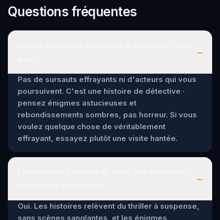
Questions fréquentes
Un jeu d'enquête criminelle à Ogunquit fait-il
–
peur ?
Pas de sursauts effrayants ni d'acteurs qui vous
poursuivent. C'est une histoire de détective ·
pensez énigmes astucieuses et
rebondissements sombres, pas horreur. Si vous
voulez quelque chose de véritablement
effrayant, essayez plutôt une visite hantée.
Les enfants peuvent-ils jouer aux enquêtes
–
criminelles à Ogunquit ?
Oui. Les histoires relèvent du thriller à suspense,
sans scènes sanglantes, et les énigmes