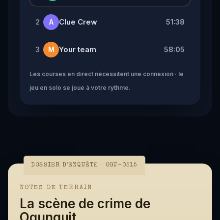
Clue Crew
51:38
2
A
Your team
58:05
3
M
Les courses en direct nécessitent une connexion · le
jeu en solo se joue à votre rythme.
DOSSIER D'ENQUÊTE · OGU-0515
NOTES DE TERRAIN
La scène de crime de
Ogunquit