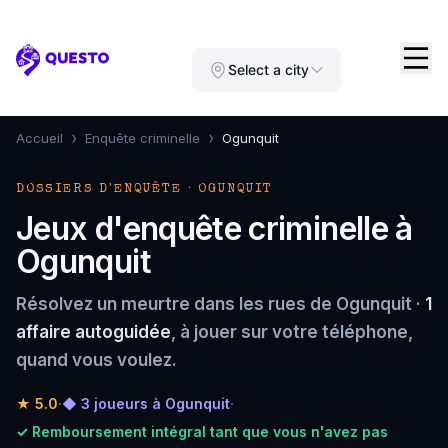
Questo
Select a city
›
›
Accueil
Enquête criminelle
Ogunquit
DOSSIERS D'ENQUÊTE · OGUNQUIT
Jeux d'enquête criminelle à
Ogunquit
Résolvez un meurtre dans les rues de Ogunquit ·
1
affaire autoguidée
, à jouer sur votre téléphone,
quand vous voulez.
★
5.0
·
◆ 3 joueurs à Ogunquit
·
✓ Remboursement intégral tant que vous n'avez pas