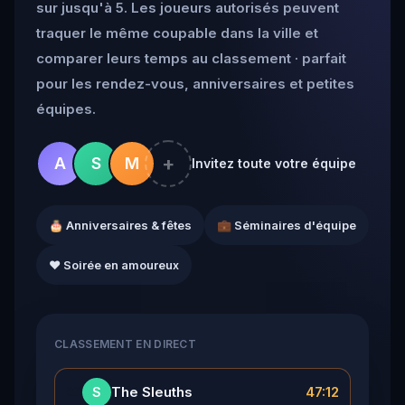
sur jusqu'à 5. Les joueurs autorisés peuvent
traquer le même coupable dans la ville et
comparer leurs temps au classement · parfait
pour les rendez-vous, anniversaires et petites
équipes.
+
A
S
M
Invitez toute votre équipe
🎂 Anniversaires & fêtes
💼 Séminaires d'équipe
❤️ Soirée en amoureux
CLASSEMENT EN DIRECT
👑
The Sleuths
47:12
S