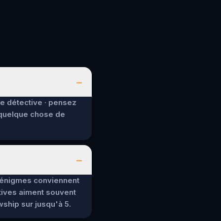
–
de détective · pensez
 quelque chose de
–
es énigmes conviennent
tives aiment souvent
wship sur jusqu'à 5.