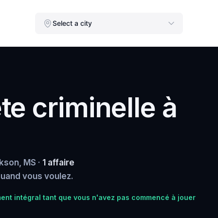
Select a city
e criminelle à
kson, MS ·
1 affaire
 quand vous voulez.
nt intégral tant que vous n'avez pas commencé à jouer