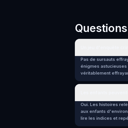
Questions
Un jeu d'enquête crim
Pas de sursauts effray
énigmes astucieuses 
véritablement effrayan
Les enfants peuvent-
Oui. Les histoires re
aux enfants d'environ
lire les indices et re