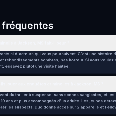
 fréquentes
inelle à Jackson, MS fait-il peur ?
ants ni d'acteurs qui vous poursuivent. C'est une histoire 
et rebondissements sombres, pas horreur. Si vous voulez
t, essayez plutôt une visite hantée.
ils jouer aux enquêtes criminelles à Jackson, MS ?
lèvent du thriller à suspense, sans scènes sanglantes, et l
 10 ans et plus accompagnés d'un adulte. Les jeunes détec
pérer les suspects. Duo donne accès sur 2 appareils et Fello