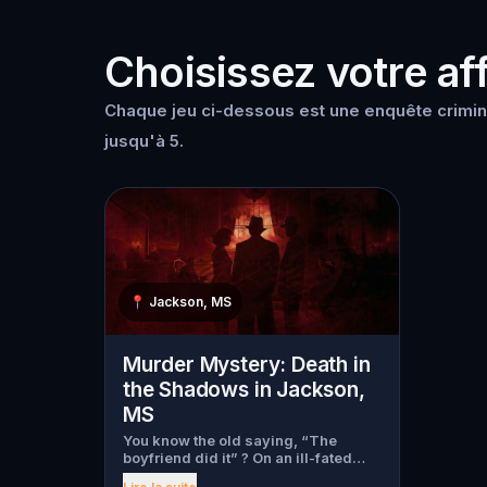
Choisissez votre aff
Chaque jeu ci-dessous est une enquête crimin
jusqu'à 5.
📍
Jackson, MS
Murder Mystery: Death in
the Shadows in Jackson,
MS
You know the old saying, “The
boyfriend did it” ? On an ill-fated
night, love goes terribly wrong for