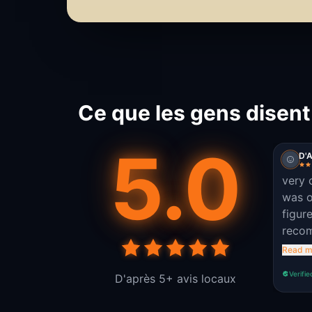
Ce que les gens disent
5.0
D'A
very 
was o
figure
reco
frien
Read m
Verifie
D'après 5+ avis locaux