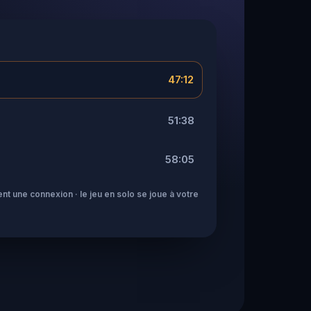
47:12
51:38
58:05
nt une connexion · le jeu en solo se joue à votre