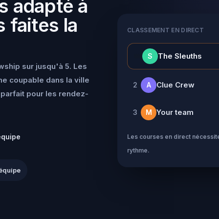
s adapté à
 faites la
CLASSEMENT EN DIRECT
👑
The Sleuths
S
wship sur jusqu'à 5. Les
e coupable dans la ville
Clue Crew
2
A
parfait pour les rendez-
Your team
3
M
équipe
Les courses en direct nécessite
rythme.
équipe