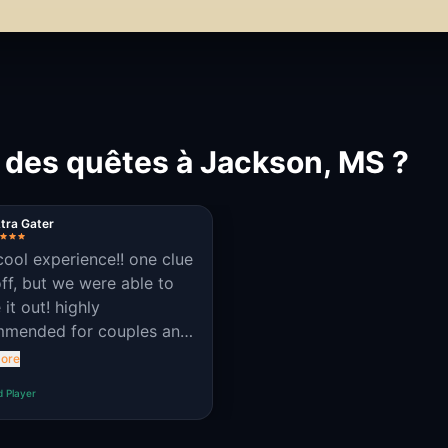
 des quêtes à Jackson, MS ?
tra Gater
cool experience!! one clue
ff, but we were able to
 it out! highly
mmended for couples and
d groups!!
ore
d Player