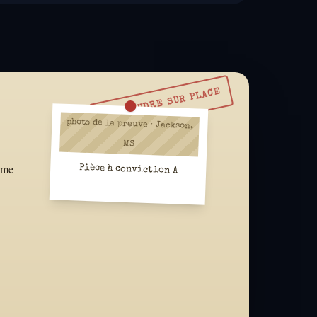
À RÉSOUDRE SUR PLACE
photo de la preuve · Jackson,
MS
omme
Pièce à conviction A