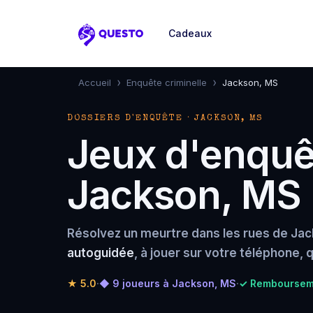
Cadeaux
Questo
›
›
Accueil
Enquête criminelle
Jackson, MS
DOSSIERS D'ENQUÊTE · JACKSON, MS
Jeux d'enquêt
Jackson, MS
Résolvez un meurtre dans les rues de Jac
autoguidée
, à jouer sur votre téléphone,
★
5.0
·
◆ 9 joueurs à Jackson, MS
·
✓ Rembourseme