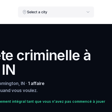
Select a city
e criminelle à
 IN
omington, IN ·
1 affaire
 quand vous voulez.
ment intégral tant que vous n'avez pas commencé à jouer