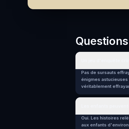
Questions
Un jeu d'enquête crim
Pas de sursauts effray
énigmes astucieuses 
véritablement effrayan
Les enfants peuvent-
Oui. Les histoires re
aux enfants d'environ