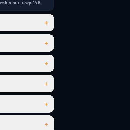
wship sur jusqu'à 5.
+
+
+
+
+
+