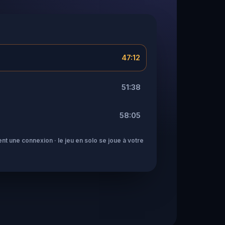
47:12
51:38
58:05
nt une connexion · le jeu en solo se joue à votre