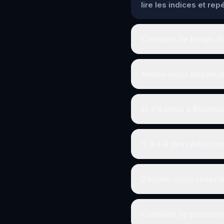
lire les indices et re
Combien de temps dur
Avons-nous besoin d'
Et s'il pleut à Bloomi
Y a-t-il des réductio
Devons-nous réserve
Combien de personne