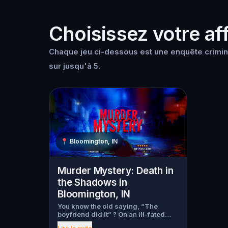
Choisissez votre aff
Chaque jeu ci-dessous est une enquête crimine
sur jusqu'à 5.
📍
Bloomington, IN
Murder Mystery: Death in
the Shadows in
Bloomington, IN
You know the old saying, “The
boyfriend did it” ? On an ill-fated
night, love goes terribly wrong for