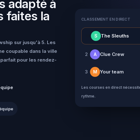
s adapté à
 faites la
CLASSEMENT EN DIRECT
👑
The Sleuths
S
wship sur jusqu'à 5. Les
e coupable dans la ville
Clue Crew
2
A
parfait pour les rendez-
Your team
3
M
équipe
Les courses en direct nécessite
rythme.
équipe