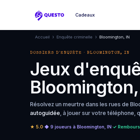
Cadeaux
Questo
›
›
Accueil
Enquête criminelle
Bloomington, IN
DOSSIERS D'ENQUÊTE · BLOOMINGTON, IN
Jeux d'enquêt
Bloomington,
Résolvez un meurtre dans les rues de Blo
autoguidée
, à jouer sur votre téléphone,
★
5.0
·
◆ 9 joueurs à Bloomington, IN
·
✓ Rembourse