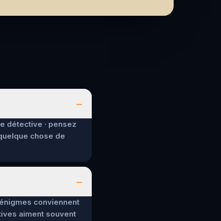
–
de détective · pensez
 quelque chose de
–
es énigmes conviennent
tives aiment souvent