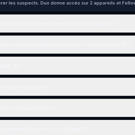
pérer les suspects. Duo donne accès sur 2 appareils et Fello
e un jeu d'enquête criminelle à Bloomington, IN ?
une connexion internet pour jouer à Bloomington, IN ?
ngton, IN ?
ns pour les groupes ?
r un créneau horaire ?
s peuvent jouer avec un seul pass ?