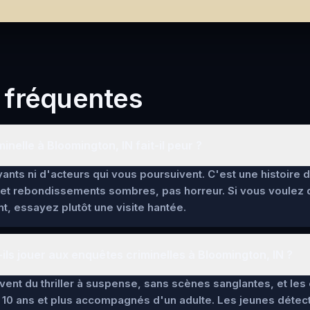
 fréquentes
inelle à Bloomington, IN fait-il peur ?
ants ni d'acteurs qui vous poursuivent. C'est une histoire 
et rebondissements sombres, pas horreur. Si vous voulez
t, essayez plutôt une visite hantée.
ils jouer aux enquêtes criminelles à Bloomington, IN ?
lèvent du thriller à suspense, sans scènes sanglantes, et l
 10 ans et plus accompagnés d'un adulte. Les jeunes détec