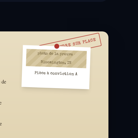
À RÉSOUDRE SUR PLACE
photo de la preuve ·
Bloomington, IN
Pièce à conviction A
e de
e
e