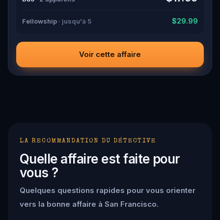
movements before they disappear for good. Bring your
sharpest instincts—and your pen and paper. In 90 minutes,
$29.99
Fellowship
· jusqu'à 5
the trail will go cold. Love was the reason you came.
Justice is why you stay.
Voir cette affaire
LA RECOMMANDATION DU DÉTECTIVE
Quelle affaire est faite pour
vous ?
Quelques questions rapides pour vous orienter
vers la bonne affaire à San Francisco.