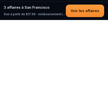
3 affaires à San Francisco
Voir les affaires
Duo à partir de $17.99 · remboursement intégral tant que vous n'avez pas commencé
Questo
Dans un monde de plus en plus virtuel,
Questo te reconnecte au réel. Nos
quests t’invitent à sortir, rencontrer du