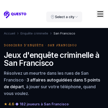
Questo
Select a city
›
›
Accueil
Enquête criminelle
San Francisco
DOSSIERS D'ENQUÊTE · SAN FRANCISCO
Jeux d'enquête criminelle à
San Francisco
Résolvez un meurtre dans les rues de San
Francisco ·
3 affaires autoguidées dans 5 points
de départ
, à jouer sur votre téléphone, quand
vous voulez.
★
4.6
·
◆ 182 joueurs à San Francisco
·