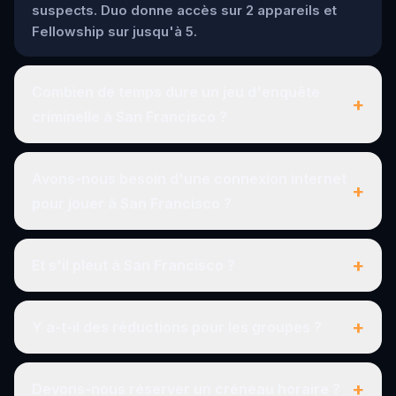
suspects. Duo donne accès sur 2 appareils et
Fellowship sur jusqu'à 5.
Combien de temps dure un jeu d'enquête
+
criminelle à San Francisco ?
Avons-nous besoin d'une connexion internet
+
pour jouer à San Francisco ?
+
Et s'il pleut à San Francisco ?
+
Y a-t-il des réductions pour les groupes ?
+
Devons-nous réserver un créneau horaire ?