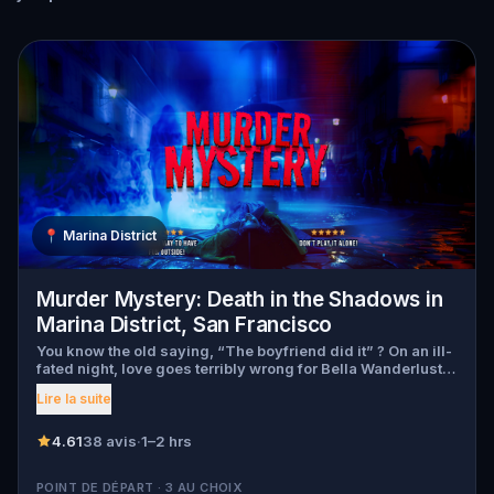
📍
Marina District
Murder Mystery: Death in the Shadows in
Marina District, San Francisco
You know the old saying, “The boyfriend did it” ? On an ill-
fated night, love goes terribly wrong for Bella Wanderlust
and Walter Bridges . Bella, a famous travel blogger, was
Lire la suite
found dead during a ghost tour led by the theatrical Percy
Shadows . Now, it’s up to you to uncover the truth. Was it
Walter, the obsessed boyfriend? Percy, the ghost tour
4.61
38 avis
·
1–2 hrs
guide with a flair for the dramatic? Or is someone else
hiding in the shadows? 🔎 Gather clues, interrogate
POINT DE DÉPART · 3 AU CHOIX
suspects, and expose the real murderer before they strike