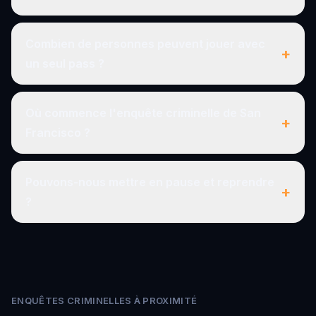
Combien de personnes peuvent jouer avec
+
un seul pass ?
Où commence l'enquête criminelle de San
+
Francisco ?
Pouvons-nous mettre en pause et reprendre
+
?
ENQUÊTES CRIMINELLES À PROXIMITÉ