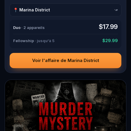
again. Make sure to have your pen and paper ready to jot
down all the crucial evidence.
▾
$17.99
Duo
· 2 appareils
$29.99
Fellowship
· jusqu'à 5
Voir l'affaire de Marina District