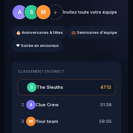
+
A
S
M
Invitez toute votre équipe
🎂 Anniversaires & fêtes
💼 Séminaires d'équipe
❤️ Soirée en amoureux
CLASSEMENT EN DIRECT
👑
The Sleuths
47:12
S
Clue Crew
51:38
2
A
Your team
58:05
3
M