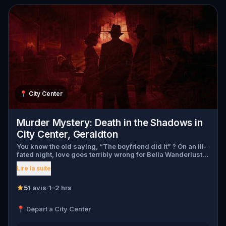
📍
City Center
Murder Mystery: Death in the Shadows in
City Center, Geraldton
You know the old saying, “The boyfriend did it” ? On an ill-
fated night, love goes terribly wrong for Bella Wanderlust
and Walter Bridges . Bella, a famous travel blogger, was
Lire la suite
found dead during a ghost tour led by the theatrical Percy
Shadows . Now, it’s up to you to uncover the truth. Was it
Walter, the obsessed boyfriend? Percy, the ghost tour
5
1 avis
·
1–2 hrs
guide with a flair for the dramatic? Or is someone else
hiding in the shadows? 🔎 Gather clues, interrogate
📍 Départ à City Center
suspects, and expose the real murderer before they strike
again. Make sure to have your pen and paper ready to jot