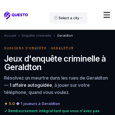
Questo
Select a city
›
›
Accueil
Enquête criminelle
Geraldton
DOSSIERS D'ENQUÊTE · GERALDTON
Jeux d'enquête criminelle à
Geraldton
Résolvez un meurtre dans les rues de Geraldton
—
1 affaire autoguidée
, à jouer sur votre
téléphone, quand vous voulez.
★
5.0
·
◆ 1 joueurs à Geraldton
·
✓ Remboursement intégral tant que vous n'avez pas