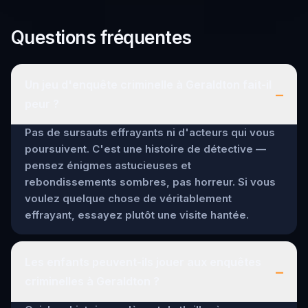
Questions fréquentes
Un jeu d'enquête criminelle à Geraldton fait-il
–
peur ?
Pas de sursauts effrayants ni d'acteurs qui vous
poursuivent. C'est une histoire de détective —
pensez énigmes astucieuses et
rebondissements sombres, pas horreur. Si vous
voulez quelque chose de véritablement
effrayant, essayez plutôt une visite hantée.
Les enfants peuvent-ils jouer aux enquêtes
–
criminelles à Geraldton ?