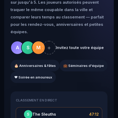
sur jusqu'à 5. Les joueurs autorisés peuvent
traquer le même coupable dans la ville et
comparer leurs temps au classement — parfait
pour les rendez-vous, anniversaires et petites
équipes.
+
A
S
M
Invitez toute votre équipe
🎂 Anniversaires & fêtes
💼 Séminaires d'équipe
❤️ Soirée en amoureux
CLASSEMENT EN DIRECT
👑
The Sleuths
47:12
S