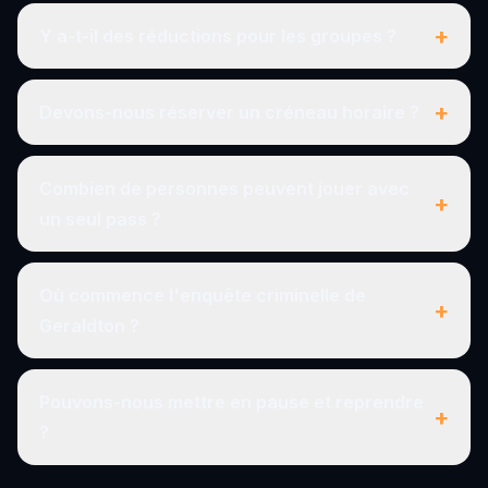
+
Y a-t-il des réductions pour les groupes ?
+
Devons-nous réserver un créneau horaire ?
Combien de personnes peuvent jouer avec
+
un seul pass ?
Où commence l'enquête criminelle de
+
Geraldton ?
Pouvons-nous mettre en pause et reprendre
+
?