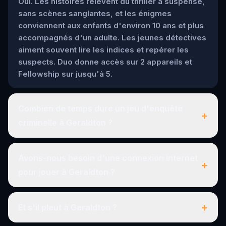
Oui. Les histoires relèvent du thriller à suspense,
sans scènes sanglantes, et les énigmes
conviennent aux enfants d'environ 10 ans et plus
accompagnés d'un adulte. Les jeunes détectives
aiment souvent lire les indices et repérer les
suspects. Duo donne accès sur 2 appareils et
Fellowship sur jusqu'à 5.
Combien de temps dure un jeu d'enquête
+
criminelle à Geraldton ?
Avons-nous besoin d'une connexion internet
+
pour jouer à Geraldton ?
+
Et s'il pleut à Geraldton ?