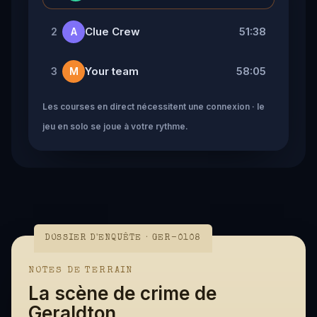
Clue Crew
51:38
2
A
Your team
58:05
3
M
Les courses en direct nécessitent une connexion · le
jeu en solo se joue à votre rythme.
DOSSIER D'ENQUÊTE · GER-0108
NOTES DE TERRAIN
La scène de crime de
Geraldton