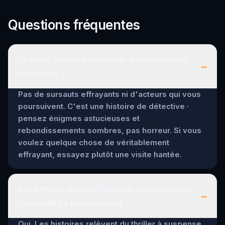
Questions fréquentes
Un jeu d'enquête criminelle à Harrisonburg
–
fait-il peur ?
Pas de sursauts effrayants ni d'acteurs qui vous
poursuivent. C'est une histoire de détective ·
pensez énigmes astucieuses et
rebondissements sombres, pas horreur. Si vous
voulez quelque chose de véritablement
effrayant, essayez plutôt une visite hantée.
Les enfants peuvent-ils jouer aux enquêtes
–
criminelles à Harrisonburg ?
Oui. Les histoires relèvent du thriller à suspense,