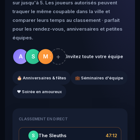
sur jusqu'à 5. Les joueurs autorisés peuvent
traquer le même coupable dans la ville et
comparer leurs temps au classement · parfait
pour les rendez-vous, anniversaires et petites
équipes.
+
A
S
M
Invitez toute votre équipe
🎂 Anniversaires & fêtes
💼 Séminaires d'équipe
❤️ Soirée en amoureux
CLASSEMENT EN DIRECT
👑
The Sleuths
47:12
S