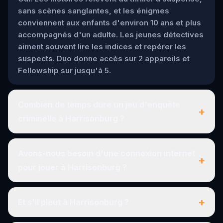
sans scènes sanglantes, et les énigmes
conviennent aux enfants d'environ 10 ans et plus
accompagnés d'un adulte. Les jeunes détectives
aiment souvent lire les indices et repérer les
suspects. Duo donne accès sur 2 appareils et
Fellowship sur jusqu'à 5.
Combien de temps dure un jeu d'enquête
+
criminelle à Harrisonburg ?
Avons-nous besoin d'une connexion internet
+
pour jouer à Harrisonburg ?
+
Et s'il pleut à Harrisonburg ?