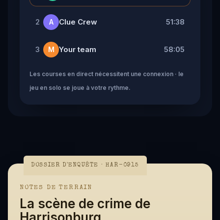
Clue Crew
51:38
2
A
Your team
58:05
3
M
Les courses en direct nécessitent une connexion · le
jeu en solo se joue à votre rythme.
DOSSIER D'ENQUÊTE · HAR-0915
NOTES DE TERRAIN
La scène de crime de
Harrisonburg