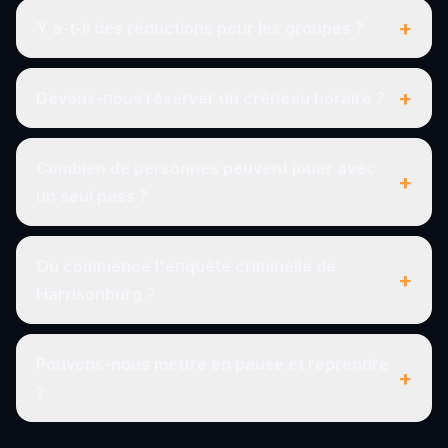
+
Y a-t-il des réductions pour les groupes ?
+
Devons-nous réserver un créneau horaire ?
Combien de personnes peuvent jouer avec
+
un seul pass ?
Où commence l'enquête criminelle de
+
Harrisonburg ?
Pouvons-nous mettre en pause et reprendre
+
?