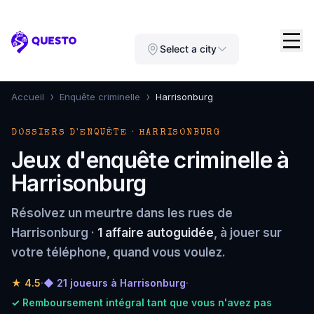
Questo
Select a city
›
›
Accueil
Enquête criminelle
Harrisonburg
DOSSIERS D'ENQUÊTE · HARRISONBURG
Jeux d'enquête criminelle à
Harrisonburg
Résolvez un meurtre dans les rues de
Harrisonburg ·
1 affaire autoguidée
, à jouer sur
votre téléphone, quand vous voulez.
★
4.5
·
◆ 21 joueurs à Harrisonburg
·
✓ Remboursement intégral tant que vous n'avez pas