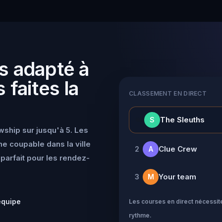
s adapté à
 faites la
CLASSEMENT EN DIRECT
👑
The Sleuths
S
wship sur jusqu'à 5. Les
e coupable dans la ville
Clue Crew
2
A
parfait pour les rendez-
Your team
3
M
équipe
Les courses en direct nécessite
rythme.