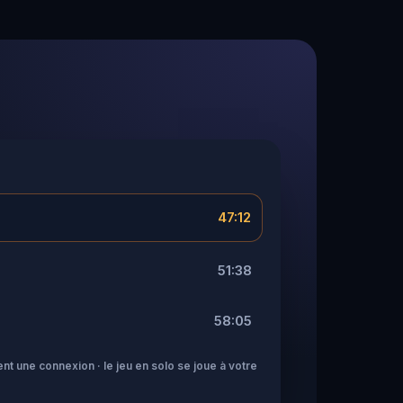
47:12
51:38
58:05
nt une connexion · le jeu en solo se joue à votre