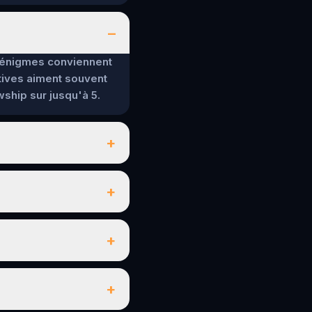
–
es énigmes conviennent
tives aiment souvent
wship sur jusqu'à 5.
+
+
+
+