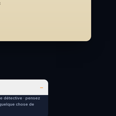
t
–
de détective · pensez
 quelque chose de