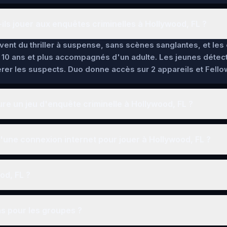
ils jouer aux enquêtes criminelles à Hollywood, FL ?
lèvent du thriller à suspense, sans scènes sanglantes, et l
 10 ans et plus accompagnés d'un adulte. Les jeunes détec
pérer les suspects. Duo donne accès sur 2 appareils et Fello
e un jeu d'enquête criminelle à Hollywood, FL ?
une connexion internet pour jouer à Hollywood, FL ?
ood, FL ?
ns pour les groupes ?