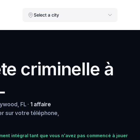
Select a city
e criminelle à
L
lywood, FL ·
1 affaire
uer sur votre téléphone,
ent intégral tant que vous n'avez pas commencé à jouer