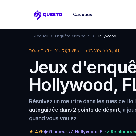
Cadeaux
Questo
›
›
Accueil
Enquête criminelle
Hollywood, FL
DOSSIERS D'ENQUÊTE · HOLLYWOOD, FL
Jeux d'enquêt
Hollywood, F
Résolvez un meurtre dans les rues de Hol
autoguidée dans 2 points de départ
, à jo
quand vous voulez.
★
4.6
·
◆ 9 joueurs à Hollywood, FL
·
✓ Remboursem