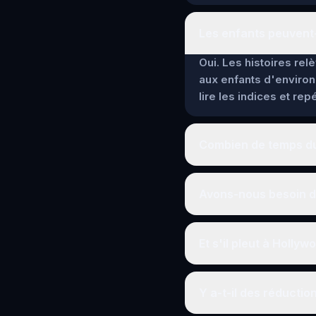
Les enfants peuvent-
Oui. Les histoires re
aux enfants d'environ
lire les indices et re
Combien de temps dur
Avons-nous besoin d'
Et s'il pleut à Hollyw
Y a-t-il des réductio