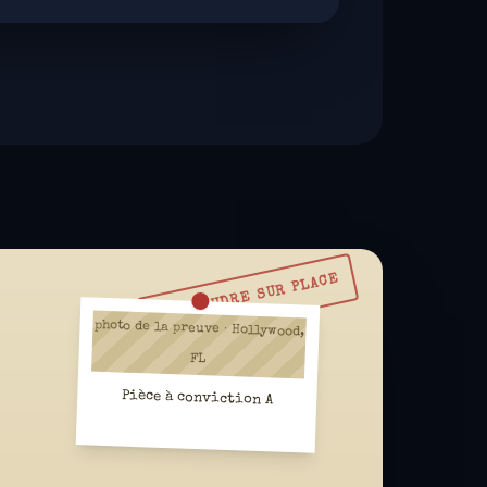
À RÉSOUDRE SUR PLACE
photo de la preuve · Hollywood,
FL
Pièce à conviction A