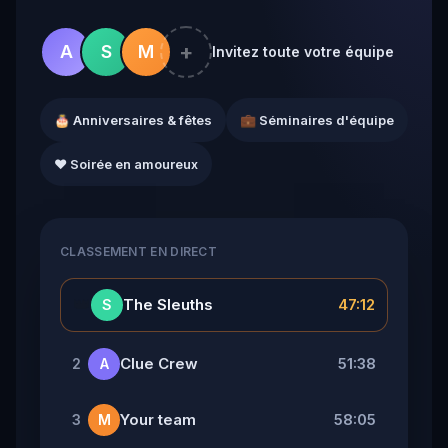
+
A
S
M
Invitez toute votre équipe
🎂 Anniversaires & fêtes
💼 Séminaires d'équipe
❤️ Soirée en amoureux
CLASSEMENT EN DIRECT
👑
The Sleuths
47:12
S
Clue Crew
51:38
2
A
Your team
58:05
3
M