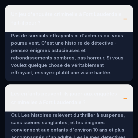
Un jeu d'enquête criminelle à Fort Lauderdale
–
fait-il peur ?
Pas de sursauts effrayants ni d'acteurs qui vous
poursuivent. C'est une histoire de détective ·
pensez énigmes astucieuses et
rebondissements sombres, pas horreur. Si vous
voulez quelque chose de véritablement
effrayant, essayez plutôt une visite hantée.
Les enfants peuvent-ils jouer aux enquêtes
–
criminelles à Fort Lauderdale ?
Oui. Les histoires relèvent du thriller à suspense,
sans scènes sanglantes, et les énigmes
conviennent aux enfants d'environ 10 ans et plus
accompagnés d'un adulte. Les jeunes détectives