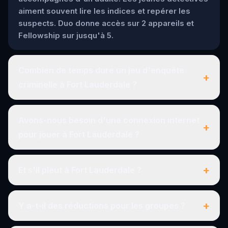
aiment souvent lire les indices et repérer les
suspects. Duo donne accès sur 2 appareils et
Fellowship sur jusqu'à 5.
Combien de temps dure un jeu d'enquête
+
criminelle à Fort Lauderdale ?
Avons-nous besoin d'une connexion internet
+
pour jouer à Fort Lauderdale ?
+
Et s'il pleut à Fort Lauderdale ?
+
Y a-t-il des réductions pour les groupes ?