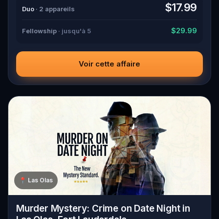
down all the crucial evidence.
$17.99
Duo
· 2 appareils
$29.99
Fellowship
· jusqu'à 5
Voir cette affaire
📍
Las Olas
Murder Mystery: Crime on Date Night in