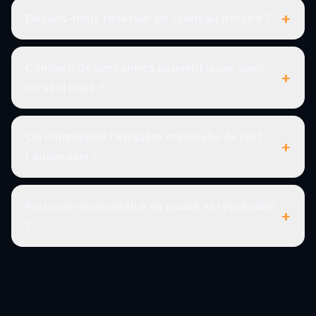
+
Devons-nous réserver un créneau horaire ?
Combien de personnes peuvent jouer avec
+
un seul pass ?
Où commence l'enquête criminelle de Fort
+
Lauderdale ?
Pouvons-nous mettre en pause et reprendre
+
?