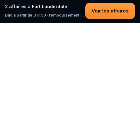
2 affaires à Fort Lauderdale
Voir les affaires
Duo à partir de $17.99 · remboursement intégral tant que vous n'avez pas commencé
Questo
Dans un monde de plus en plus virtuel,
Questo te reconnecte au réel. Nos
quests t’invitent à sortir, rencontrer du
monde et créer des souvenirs