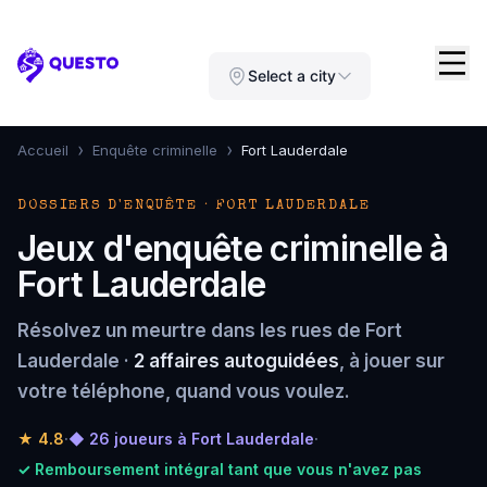
Questo
Select a city
›
›
Accueil
Enquête criminelle
Fort Lauderdale
DOSSIERS D'ENQUÊTE · FORT LAUDERDALE
Jeux d'enquête criminelle à
Fort Lauderdale
Résolvez un meurtre dans les rues de Fort
Lauderdale ·
2 affaires autoguidées
, à jouer sur
votre téléphone, quand vous voulez.
★
4.8
·
◆ 26 joueurs à Fort Lauderdale
·
✓ Remboursement intégral tant que vous n'avez pas