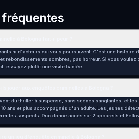
 fréquentes
inelle à Bologna fait-il peur ?
ants ni d'acteurs qui vous poursuivent. C'est une histoire 
et rebondissements sombres, pas horreur. Si vous voulez
t, essayez plutôt une visite hantée.
ils jouer aux enquêtes criminelles à Bologna ?
lèvent du thriller à suspense, sans scènes sanglantes, et l
 10 ans et plus accompagnés d'un adulte. Les jeunes détec
pérer les suspects. Duo donne accès sur 2 appareils et Fello
e un jeu d'enquête criminelle à Bologna ?