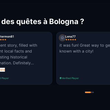
 des quêtes à Bologna ?
ttermon81
Lena77
ent story, filled with
it was fun! Great way to ge
ant local facts and
known with a city!
sting historical
mation. Definitely
mend it.
ore
d Player
Verified Player