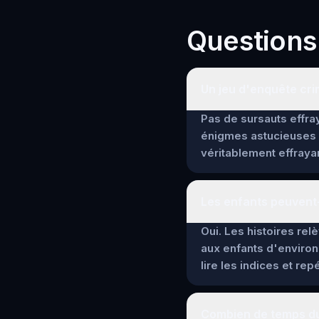
Questions
Un jeu d'enquête crim
Pas de sursauts effray
énigmes astucieuses 
véritablement effrayan
Les enfants peuvent-
Oui. Les histoires re
aux enfants d'environ
lire les indices et re
Combien de temps dur