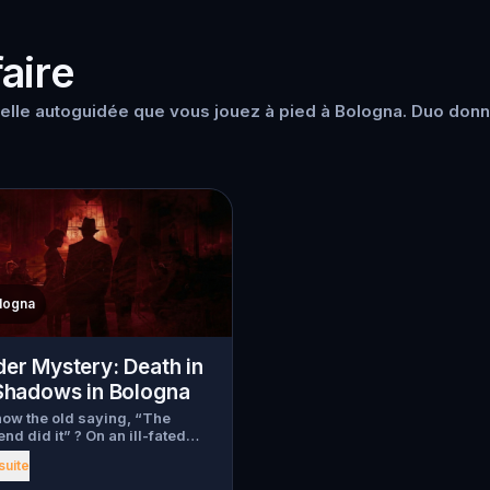
aire
lle autoguidée que vous jouez à pied à Bologna. Duo donne
logna
er Mystery: Death in
Shadows in Bologna
ow the old saying, “The
end did it” ? On an ill-fated
 love goes terribly wrong for
 suite
Wanderlust and Walter Bridges
a, a famous travel blogger, was