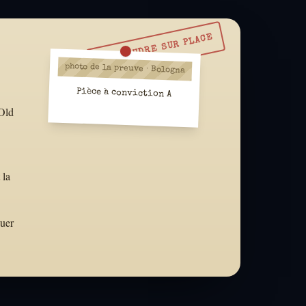
À RÉSOUDRE SUR PLACE
photo de la preuve · Bologna
Pièce à conviction A
 Old
 la
quer