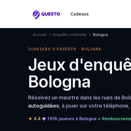
Cadeaux
Questo
›
›
Accueil
Enquête criminelle
Bologna
DOSSIERS D'ENQUÊTE · BOLOGNA
Jeux d'enquêt
Bologna
Résolvez un meurtre dans les rues de Bol
autoguidées
, à jouer sur votre téléphone
★
4.4
·
◆ 1 616 joueurs à Bologna
·
✓ Remboursemen