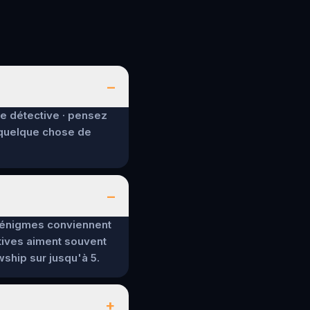
–
de détective · pensez
 quelque chose de
–
es énigmes conviennent
tives aiment souvent
wship sur jusqu'à 5.
+