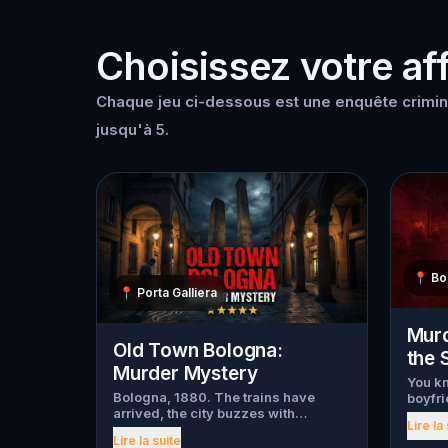
Choisissez votre aff
Chaque jeu ci-dessous est une enquête crimine
jusqu'à 5.
📍
Bo
📍
Porta Galliera
Murd
Old Town Bologna:
the 
Murder Mystery
You kn
Bologna, 1880. The trains have
boyfri
arrived, the city buzzes with
night,
Lire la
newfound speed, and Italy is still
Bella 
Lire la suite
catching its breath as a young
. Bell