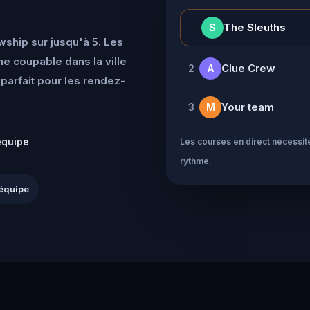
👑
The Sleuths
S
wship sur jusqu'à 5. Les
e coupable dans la ville
Clue Crew
2
A
parfait pour les rendez-
Your team
3
M
équipe
Les courses en direct nécessite
rythme.
équipe