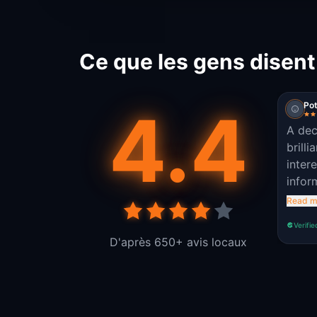
Ce que les gens disent
4.4
Po
A dec
brilli
intere
infor
recom
Read m
Verifie
D'après 650+ avis locaux