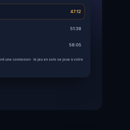
47:12
51:38
58:05
nt une connexion · le jeu en solo se joue à votre