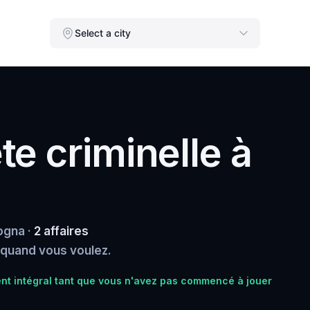
Select a city
e criminelle à
ogna ·
2 affaires
, quand vous voulez.
t intégral tant que vous n'avez pas commencé à jouer