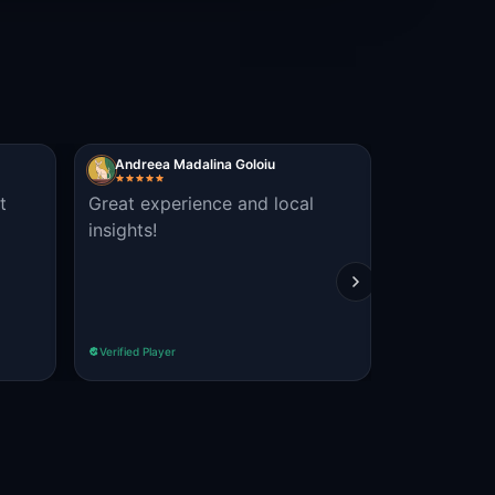
Andreea Madalina Goloiu
Eva
t
Great experience and local
Mega coole
insights!
Bologna zu
Fall empfe
Verified Player
Verified Player