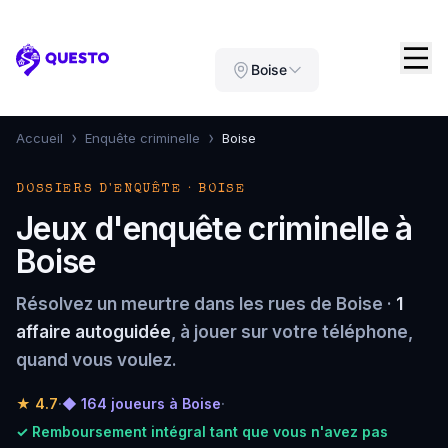
Questo
Boise
›
›
Accueil
Enquête criminelle
Boise
DOSSIERS D'ENQUÊTE · BOISE
Jeux d'enquête criminelle à
Boise
Résolvez un meurtre dans les rues de Boise ·
1
affaire autoguidée
, à jouer sur votre téléphone,
quand vous voulez.
★
4.7
·
◆ 164 joueurs à Boise
·
✓ Remboursement intégral tant que vous n'avez pas