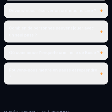
+
Devons-nous réserver un créneau horaire ?
Combien de personnes peuvent jouer avec
+
un seul pass ?
+
Où commence l'enquête criminelle de Boise ?
Pouvons-nous mettre en pause et reprendre
+
?
ENQUÊTES CRIMINELLES À PROXIMITÉ