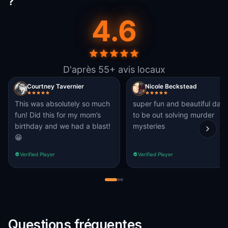
?
4.6
D'après 55+ avis locaux
Courtney Tavernier
Nicole Beckstead
This was absolutely so much
super fun and beautiful day
fun! Did this for my mom’s
to be out solving murder
birthday and we had a blast!
mysteries
😁
Verified Player
Verified Player
Questions fréquentes