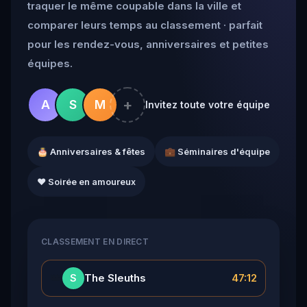
traquer le même coupable dans la ville et
comparer leurs temps au classement · parfait
pour les rendez-vous, anniversaires et petites
équipes.
+
A
S
M
Invitez toute votre équipe
🎂 Anniversaires & fêtes
💼 Séminaires d'équipe
❤️ Soirée en amoureux
CLASSEMENT EN DIRECT
👑
The Sleuths
47:12
S