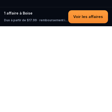
1 affaire à Boise
Voir les affaires
Duo à partir de $17.99 · remboursement intégral tant que vous n'avez pas commencé
Questo
Dans un monde de plus en plus virtuel,
Questo te reconnecte au réel. Nos