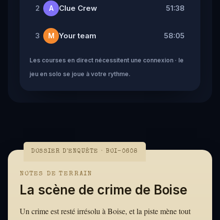
Clue Crew
51:38
2
A
Your team
58:05
3
M
Les courses en direct nécessitent une connexion · le
jeu en solo se joue à votre rythme.
DOSSIER D'ENQUÊTE · BOI-0608
NOTES DE TERRAIN
La scène de crime de Boise
Un crime est resté irrésolu à Boise, et la piste mène tout