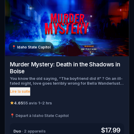
📍
Idaho State Capitol
Murder Mystery: Death in the Shadows in
Boise
You know the old saying, “The boyfriend did it” ? On an ill-
fated night, love goes terribly wrong for Bella Wanderlust
and Walter Bridges . Bella, a famous travel blogger, was
Lire la suite
found dead during a ghost tour led by the theatrical Percy
Shadows . Now, it’s up to you to uncover the truth. Was it
Walter, the obsessed boyfriend? Percy, the ghost tour
4.65
55 avis
·
1–2 hrs
guide with a flair for the dramatic? Or is someone else
hiding in the shadows? 🔎 Gather clues, interrogate
📍 Départ à Idaho State Capitol
suspects, and expose the real murderer before they strike
again. Make sure to have your pen and paper ready to jot
down all the crucial evidence.
$17.99
Duo
· 2 appareils