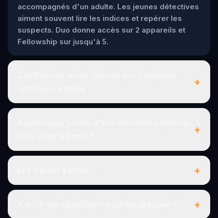
accompagnés d'un adulte. Les jeunes détectives
aiment souvent lire les indices et repérer les
suspects. Duo donne accès sur 2 appareils et
Fellowship sur jusqu'à 5.
Combien de temps dure un jeu d'enquête
+
criminelle à Boise ?
Avons-nous besoin d'une connexion internet
+
pour jouer à Boise ?
+
Et s'il pleut à Boise ?
+
Y a-t-il des réductions pour les groupes ?