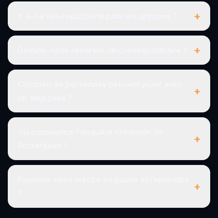
+
Y a-t-il des réductions pour les groupes ?
+
Devons-nous réserver un créneau horaire ?
Combien de personnes peuvent jouer avec
+
un seul pass ?
Où commence l'enquête criminelle de
+
Richardson ?
Pouvons-nous mettre en pause et reprendre
+
?