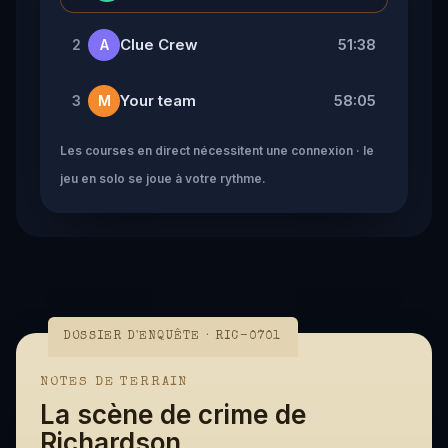
Clue Crew
51:38
2
A
Your team
58:05
3
M
Les courses en direct nécessitent une connexion · le
jeu en solo se joue à votre rythme.
DOSSIER D'ENQUÊTE · RIC-0701
NOTES DE TERRAIN
La scène de crime de
Richardson