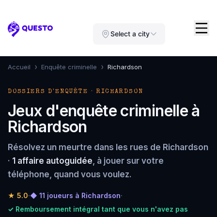
Questo
Select a city
›
›
Accueil
Enquête criminelle
Richardson
DOSSIERS D'ENQUÊTE · RICHARDSON
Jeux d'enquête criminelle à
Richardson
Résolvez un meurtre dans les rues de Richardson
·
1 affaire autoguidée
, à jouer sur votre
téléphone, quand vous voulez.
★
5.0
·
◆ 11 joueurs à Richardson
·
✓ Remboursement intégral tant que vous n'avez pas