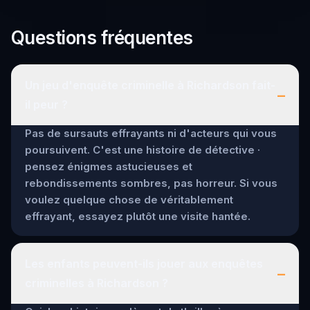
Questions fréquentes
Un jeu d'enquête criminelle à Richardson fait-
–
il peur ?
Pas de sursauts effrayants ni d'acteurs qui vous
poursuivent. C'est une histoire de détective ·
pensez énigmes astucieuses et
rebondissements sombres, pas horreur. Si vous
voulez quelque chose de véritablement
effrayant, essayez plutôt une visite hantée.
Les enfants peuvent-ils jouer aux enquêtes
–
criminelles à Richardson ?