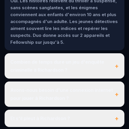
Oui. Les histoires relèvent du thriller à suspense,
sans scènes sanglantes, et les énigmes
conviennent aux enfants d'environ 10 ans et plus
accompagnés d'un adulte. Les jeunes détectives
aiment souvent lire les indices et repérer les
suspects. Duo donne accès sur 2 appareils et
Fellowship sur jusqu'à 5.
Combien de temps dure un jeu d'enquête
+
criminelle à Richardson ?
Avons-nous besoin d'une connexion internet
+
pour jouer à Richardson ?
+
Et s'il pleut à Richardson ?