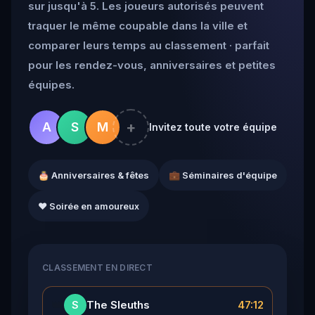
sur jusqu'à 5. Les joueurs autorisés peuvent
traquer le même coupable dans la ville et
comparer leurs temps au classement · parfait
pour les rendez-vous, anniversaires et petites
équipes.
+
A
S
M
Invitez toute votre équipe
🎂 Anniversaires & fêtes
💼 Séminaires d'équipe
❤️ Soirée en amoureux
CLASSEMENT EN DIRECT
👑
The Sleuths
47:12
S