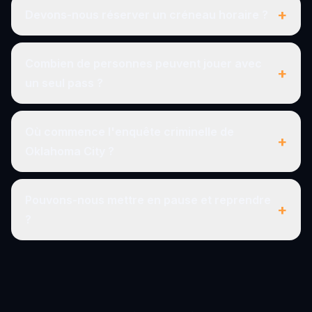
+
Devons-nous réserver un créneau horaire ?
Combien de personnes peuvent jouer avec
+
un seul pass ?
Où commence l'enquête criminelle de
+
Oklahoma City ?
Pouvons-nous mettre en pause et reprendre
+
?