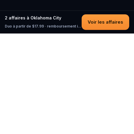
2 affaires à Oklahoma City
Voir les affaires
Duo à partir de $17.99 · remboursement intégral tant que vous n'avez pas commencé
Questo
Dans un monde de plus en plus virtuel,
Questo te reconnecte au réel. Nos