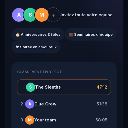
+
A
S
M
Invitez toute votre équipe
🎂 Anniversaires & fêtes
💼 Séminaires d'équipe
❤️ Soirée en amoureux
CLASSEMENT EN DIRECT
👑
The Sleuths
47:12
S
Clue Crew
51:38
2
A
Your team
58:05
3
M