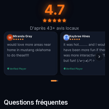
4.7
D'après 43+ avis locaux
Miranda Gray
Kaybree Hines
would love more areas near
it was hot......... and I would
home in mustang oklahoma
have been more fun if there
to do these!!!!
was more interactive stuff.
but fun! (⁠ﾉ⁠◕⁠ヮ⁠◕⁠)⁠ﾉ⁠*⁠.⁠✧
Verified Player
Verified Player
Questions fréquentes