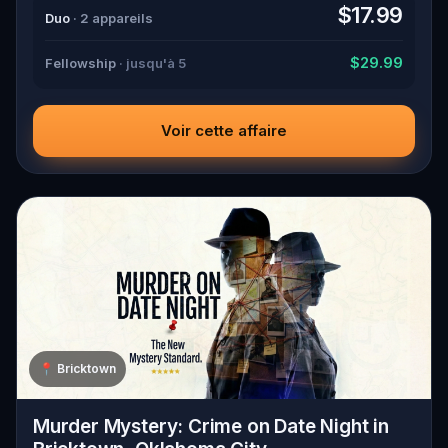
down all the crucial evidence.
$17.99
Duo
· 2 appareils
$29.99
Fellowship
· jusqu'à 5
Voir cette affaire
📍
Bricktown
Murder Mystery: Crime on Date Night in