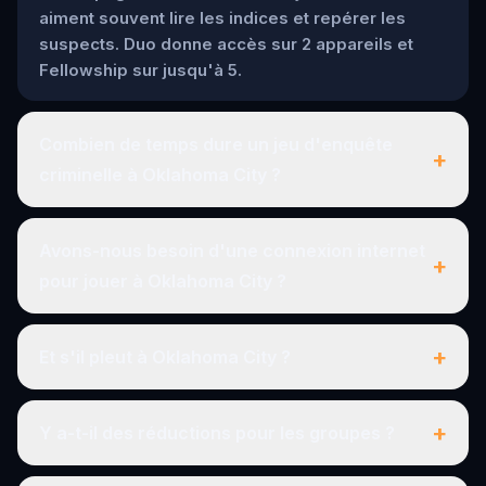
aiment souvent lire les indices et repérer les
suspects. Duo donne accès sur 2 appareils et
Fellowship sur jusqu'à 5.
Combien de temps dure un jeu d'enquête
+
criminelle à Oklahoma City ?
Avons-nous besoin d'une connexion internet
+
pour jouer à Oklahoma City ?
+
Et s'il pleut à Oklahoma City ?
+
Y a-t-il des réductions pour les groupes ?