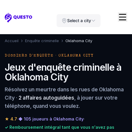
Questo
Select a city
›
›
Accueil
Enquête criminelle
Oklahoma City
DOSSIERS D'ENQUÊTE · OKLAHOMA CITY
Jeux d'enquête criminelle à
Oklahoma City
Résolvez un meurtre dans les rues de Oklahoma
City ·
2 affaires autoguidées
, à jouer sur votre
téléphone, quand vous voulez.
★
4.7
·
◆ 105 joueurs à Oklahoma City
·
✓ Remboursement intégral tant que vous n'avez pas