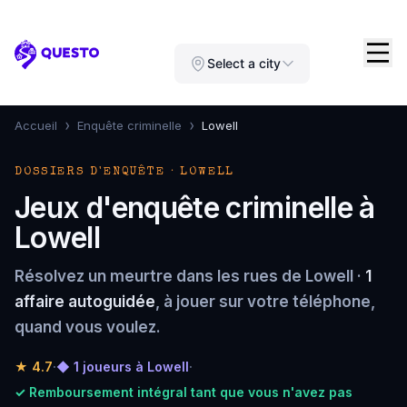
Questo
Select a city
›
›
Accueil
Enquête criminelle
Lowell
DOSSIERS D'ENQUÊTE · LOWELL
Jeux d'enquête criminelle à
Lowell
Résolvez un meurtre dans les rues de Lowell ·
1
affaire autoguidée
, à jouer sur votre téléphone,
quand vous voulez.
★
4.7
·
◆ 1 joueurs à Lowell
·
✓ Remboursement intégral tant que vous n'avez pas