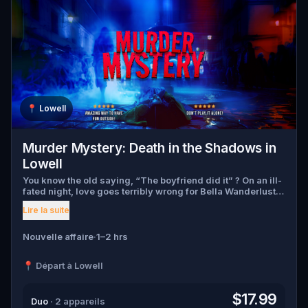
📍
Lowell
Murder Mystery: Death in the Shadows in
Lowell
You know the old saying, “The boyfriend did it” ? On an ill-
fated night, love goes terribly wrong for Bella Wanderlust
and Walter Bridges . Bella, a famous travel blogger, was
Lire la suite
found dead during a ghost tour led by the theatrical Percy
Shadows . Now, it’s up to you to uncover the truth. Was it
Walter, the obsessed boyfriend? Percy, the ghost tour
Nouvelle affaire
·
1–2 hrs
guide with a flair for the dramatic? Or is someone else
hiding in the shadows? 🔎 Gather clues, interrogate
📍 Départ à Lowell
suspects, and expose the real murderer before they strike
again. Make sure to have your pen and paper ready to jot
down all the crucial evidence.
$17.99
Duo
· 2 appareils