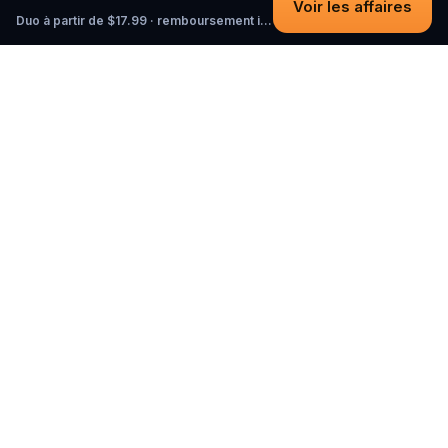
Voir les affaires
Duo à partir de $17.99 · remboursement intégral tant que vous n'avez pas commencé
Questo
Dans un monde de plus en plus virtuel,
Questo te reconnecte au réel. Nos
quests t’invitent à sortir, rencontrer du
monde et créer des souvenirs
inoubliables – une ville à la fois. Chaque