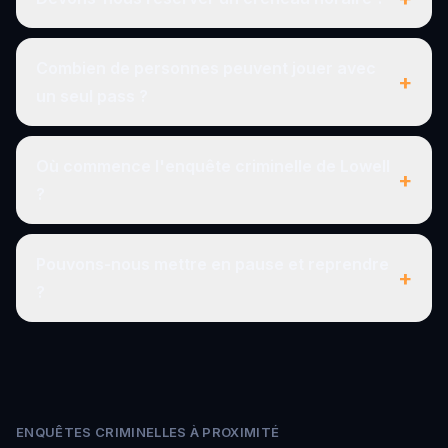
Combien de personnes peuvent jouer avec
+
un seul pass ?
Où commence l'enquête criminelle de Lowell
+
?
Pouvons-nous mettre en pause et reprendre
+
?
ENQUÊTES CRIMINELLES À PROXIMITÉ