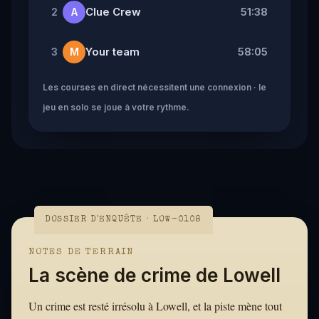
Clue Crew
51:38
2
A
Your team
58:05
3
M
Les courses en direct nécessitent une connexion · le
jeu en solo se joue à votre rythme.
DOSSIER D'ENQUÊTE · LOW-0108
NOTES DE TERRAIN
La scène de crime de Lowell
Un crime est resté irrésolu à Lowell, et la piste mène tout