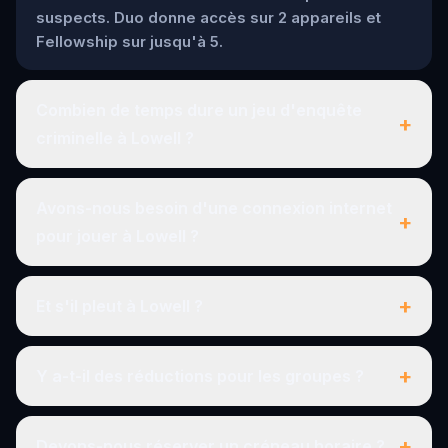
suspects. Duo donne accès sur 2 appareils et
Fellowship sur jusqu'à 5.
Combien de temps dure un jeu d'enquête
+
criminelle à Lowell ?
Avons-nous besoin d'une connexion internet
+
pour jouer à Lowell ?
+
Et s'il pleut à Lowell ?
+
Y a-t-il des réductions pour les groupes ?
+
Devons-nous réserver un créneau horaire ?