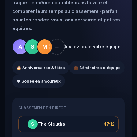
traquer le même coupable dans la ville et
comparer leurs temps au classement · parfait
pour les rendez-vous, anniversaires et petites
équipes.
+
A
S
M
Invitez toute votre équipe
🎂 Anniversaires & fêtes
💼 Séminaires d'équipe
❤️ Soirée en amoureux
CLASSEMENT EN DIRECT
👑
The Sleuths
47:12
S