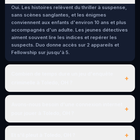
Oui. Les histoires relèvent du thriller à suspense,
sans scènes sanglantes, et les énigmes
conviennent aux enfants d'environ 10 ans et plus
accompagnés d'un adulte. Les jeunes détectives
aiment souvent lire les indices et repérer les
suspects. Duo donne accès sur 2 appareils et
Fellowship sur jusqu'à 5.
Combien de temps dure un jeu d'enquête
+
criminelle à Toledo, OH ?
Avons-nous besoin d'une connexion internet
+
pour jouer à Toledo, OH ?
+
Et s'il pleut à Toledo, OH ?