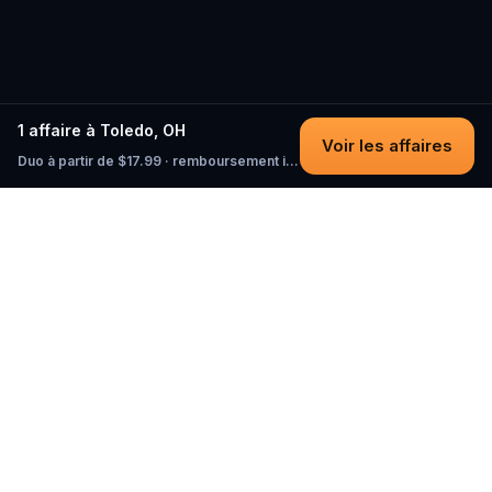
1 affaire à Toledo, OH
Voir les affaires
Duo à partir de $17.99 · remboursement intégral tant que vous n'avez pas commencé
Questo