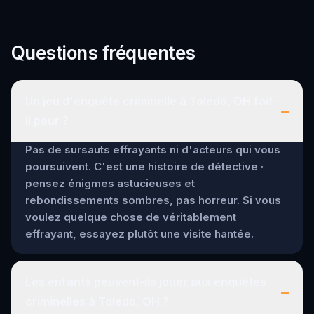
Questions fréquentes
Un jeu d'enquête criminelle à Toledo, OH fait-
–
il peur ?
Pas de sursauts effrayants ni d'acteurs qui vous
poursuivent. C'est une histoire de détective ·
pensez énigmes astucieuses et
rebondissements sombres, pas horreur. Si vous
voulez quelque chose de véritablement
effrayant, essayez plutôt une visite hantée.
Les enfants peuvent-ils jouer aux enquêtes
–
criminelles à Toledo, OH ?