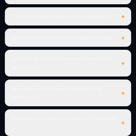
+
Y a-t-il des réductions pour les groupes ?
+
Devons-nous réserver un créneau horaire ?
Combien de personnes peuvent jouer avec
+
un seul pass ?
Où commence l'enquête criminelle de
+
Toledo, OH ?
Pouvons-nous mettre en pause et reprendre
+
?