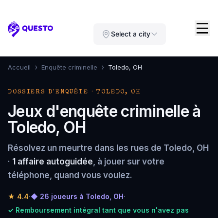
Questo
Select a city
›
›
Accueil
Enquête criminelle
Toledo, OH
DOSSIERS D'ENQUÊTE · TOLEDO, OH
Jeux d'enquête criminelle à
Toledo, OH
Résolvez un meurtre dans les rues de Toledo, OH
·
1 affaire autoguidée
, à jouer sur votre
téléphone, quand vous voulez.
★
4.4
·
◆ 26 joueurs à Toledo, OH
·
✓ Remboursement intégral tant que vous n'avez pas