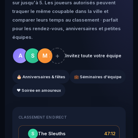
sur jusqu'à 5. Les joueurs autorisés peuvent
traquer le même coupable dans la ville et
comparer leurs temps au classement · parfait
pour les rendez-vous, anniversaires et petites
équipes.
+
A
S
M
Invitez toute votre équipe
🎂 Anniversaires & fêtes
💼 Séminaires d'équipe
❤️ Soirée en amoureux
CLASSEMENT EN DIRECT
👑
The Sleuths
47:12
S