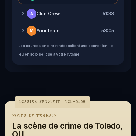
Clue Crew
51:38
2
A
Your team
58:05
3
M
Les courses en direct nécessitent une connexion · le
jeu en solo se joue à votre rythme.
DOSSIER D'ENQUÊTE · TOL-0108
NOTES DE TERRAIN
La scène de crime de Toledo,
OH