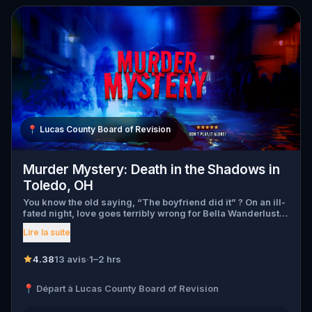
📍
Lucas County Board of Revision
Murder Mystery: Death in the Shadows in
Toledo, OH
You know the old saying, “The boyfriend did it” ? On an ill-
fated night, love goes terribly wrong for Bella Wanderlust
and Walter Bridges . Bella, a famous travel blogger, was
Lire la suite
found dead during a ghost tour led by the theatrical Percy
Shadows . Now, it’s up to you to uncover the truth. Was it
Walter, the obsessed boyfriend? Percy, the ghost tour
4.38
13 avis
·
1–2 hrs
guide with a flair for the dramatic? Or is someone else
hiding in the shadows? 🔎 Gather clues, interrogate
📍 Départ à Lucas County Board of Revision
suspects, and expose the real murderer before they strike
again. Make sure to have your pen and paper ready to jot