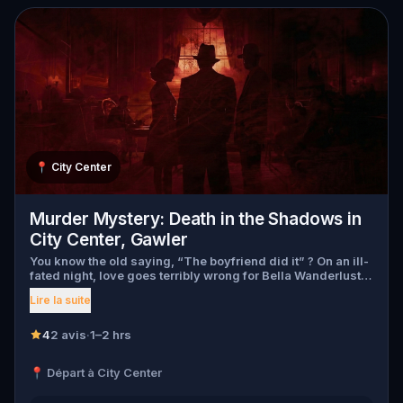
📍
City Center
Murder Mystery: Death in the Shadows in
City Center, Gawler
You know the old saying, “The boyfriend did it” ? On an ill-
fated night, love goes terribly wrong for Bella Wanderlust
and Walter Bridges . Bella, a famous travel blogger, was
Lire la suite
found dead during a ghost tour led by the theatrical Percy
Shadows . Now, it’s up to you to uncover the truth. Was it
Walter, the obsessed boyfriend? Percy, the ghost tour
4
2 avis
·
1–2 hrs
guide with a flair for the dramatic? Or is someone else
hiding in the shadows? 🔎 Gather clues, interrogate
📍 Départ à City Center
suspects, and expose the real murderer before they strike
again. Make sure to have your pen and paper ready to jot