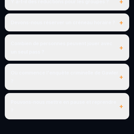
+
Y a-t-il des réductions pour les groupes ?
+
Devons-nous réserver un créneau horaire ?
Combien de personnes peuvent jouer avec
+
un seul pass ?
Où commence l'enquête criminelle de Gawler
+
?
Pouvons-nous mettre en pause et reprendre
+
?