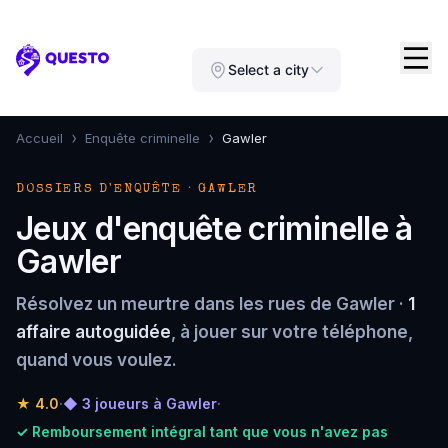
Questo
Select a city
›
›
Accueil
Enquête criminelle
Gawler
DOSSIERS D'ENQUÊTE · GAWLER
Jeux d'enquête criminelle à
Gawler
Résolvez un meurtre dans les rues de Gawler ·
1
affaire autoguidée
, à jouer sur votre téléphone,
quand vous voulez.
★
4.0
·
◆ 3 joueurs à Gawler
·
✓ Remboursement intégral tant que vous n'avez pas