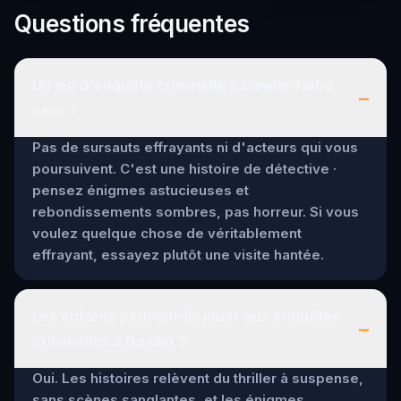
Questions fréquentes
Un jeu d'enquête criminelle à Gawler fait-il
–
peur ?
Pas de sursauts effrayants ni d'acteurs qui vous
poursuivent. C'est une histoire de détective ·
pensez énigmes astucieuses et
rebondissements sombres, pas horreur. Si vous
voulez quelque chose de véritablement
effrayant, essayez plutôt une visite hantée.
Les enfants peuvent-ils jouer aux enquêtes
–
criminelles à Gawler ?
Oui. Les histoires relèvent du thriller à suspense,
sans scènes sanglantes, et les énigmes