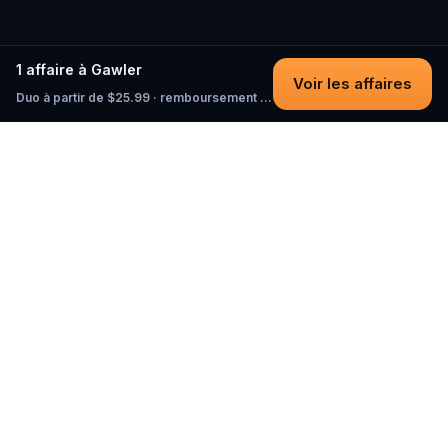
1 affaire à Gawler
Voir les affaires
Duo à partir de $25.99 · remboursement intégral tant que vous n'avez pas commencé
Questo
Dans un monde de plus en plus virtuel,