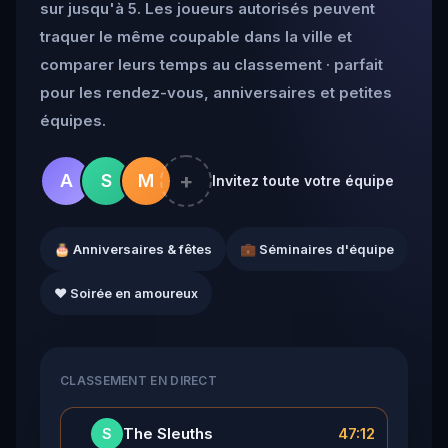
sur jusqu'à 5. Les joueurs autorisés peuvent
traquer le même coupable dans la ville et
comparer leurs temps au classement · parfait
pour les rendez-vous, anniversaires et petites
équipes.
+
A
S
M
Invitez toute votre équipe
🎂 Anniversaires & fêtes
💼 Séminaires d'équipe
❤️ Soirée en amoureux
CLASSEMENT EN DIRECT
👑
The Sleuths
47:12
S