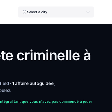
Select a city
e criminelle à
ield ·
1 affaire autoguidée
,
oulez.
tégral tant que vous n'avez pas commencé à jouer