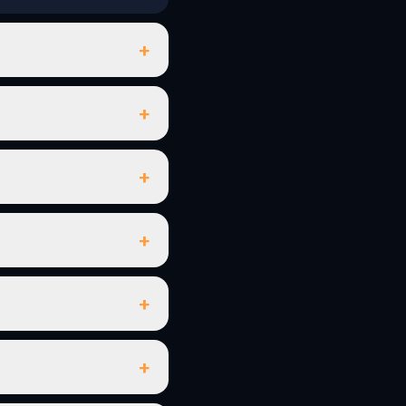
+
+
+
+
+
+