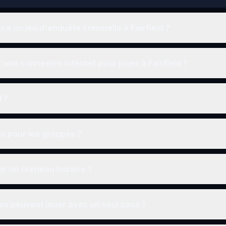
e un jeu d'enquête criminelle à Fairfield ?
une connexion internet pour jouer à Fairfield ?
d ?
ns pour les groupes ?
r un créneau horaire ?
s peuvent jouer avec un seul pass ?