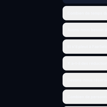
Combien de temps dur
Avons-nous besoin d'
Et s'il pleut à Fairfiel
Y a-t-il des réductio
Devons-nous réserve
Combien de personne