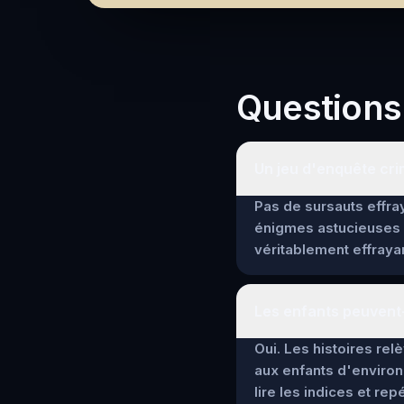
Questions
Un jeu d'enquête crimi
Pas de sursauts effray
énigmes astucieuses 
véritablement effrayan
Les enfants peuvent-i
Oui. Les histoires re
aux enfants d'environ
lire les indices et re