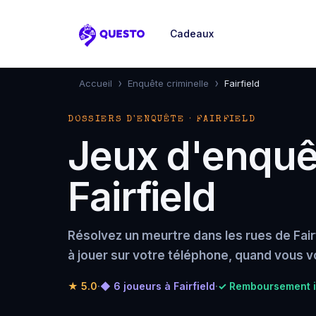
Cadeaux
Questo
›
›
Accueil
Enquête criminelle
Fairfield
DOSSIERS D'ENQUÊTE · FAIRFIELD
Jeux d'enquêt
Fairfield
Résolvez un meurtre dans les rues de Fairf
à jouer sur votre téléphone, quand vous v
★
5.0
·
◆ 6 joueurs à Fairfield
·
✓ Remboursement in