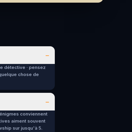
–
de détective · pensez
 quelque chose de
–
es énigmes conviennent
tives aiment souvent
wship sur jusqu'à 5.