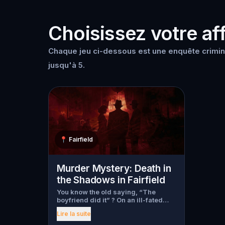
Choisissez votre aff
Chaque jeu ci-dessous est une enquête crimine
jusqu'à 5.
📍
Fairfield
Murder Mystery: Death in
the Shadows in Fairfield
You know the old saying, “The
boyfriend did it” ? On an ill-fated
night, love goes terribly wrong for
Lire la suite
Bella Wanderlust and Walter Bridges
. Bella, a famous travel blogger, was