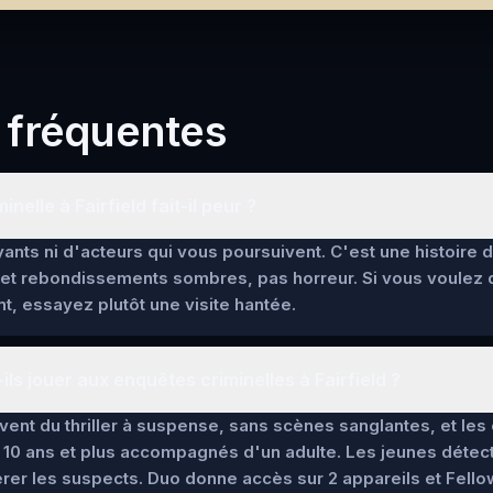
 fréquentes
nelle à Fairfield fait-il peur ?
ants ni d'acteurs qui vous poursuivent. C'est une histoire 
et rebondissements sombres, pas horreur. Si vous voulez
t, essayez plutôt une visite hantée.
ls jouer aux enquêtes criminelles à Fairfield ?
lèvent du thriller à suspense, sans scènes sanglantes, et l
 10 ans et plus accompagnés d'un adulte. Les jeunes détec
pérer les suspects. Duo donne accès sur 2 appareils et Fello