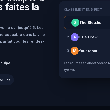
 faites la
CLASSEMENT EN DIRECT
👑
The Sleuths
S
wship sur jusqu'à 5. Les
e coupable dans la ville
Clue Crew
2
A
parfait pour les rendez-
Your team
3
M
équipe
Les courses en direct nécessite
rythme.
équipe