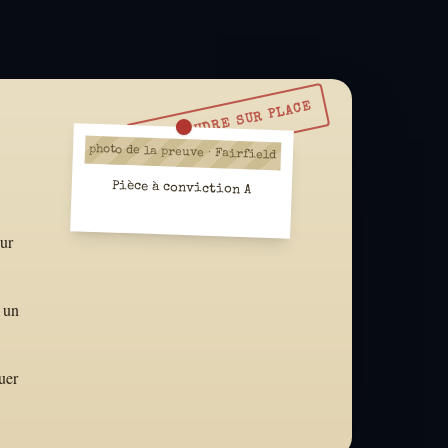
À RÉSOUDRE SUR PLACE
photo de la preuve · Fairfield
Pièce à conviction A
eur
e un
uer