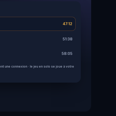
47:12
51:38
58:05
nt une connexion · le jeu en solo se joue à votre