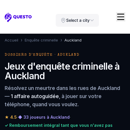
Questo
Select a city
›
›
Accueil
Enquête criminelle
Auckland
DOSSIERS D'ENQUÊTE · AUCKLAND
Jeux d'enquête criminelle à
Auckland
Résolvez un meurtre dans les rues de Auckland
—
1 affaire autoguidée
, à jouer sur votre
téléphone, quand vous voulez.
★
4.5
·
◆ 33 joueurs à Auckland
·
✓ Remboursement intégral tant que vous n'avez pas