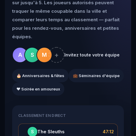
sur jusqu'à 5. Les joueurs autorisés peuvent
traquer le même coupable dans la ville et
comparer leurs temps au classement — parfait
pour les rendez-vous, anniversaires et petites
équipes.
+
A
S
M
Invitez toute votre équipe
🎂 Anniversaires & fêtes
💼 Séminaires d'équipe
❤️ Soirée en amoureux
CLASSEMENT EN DIRECT
👑
The Sleuths
47:12
S