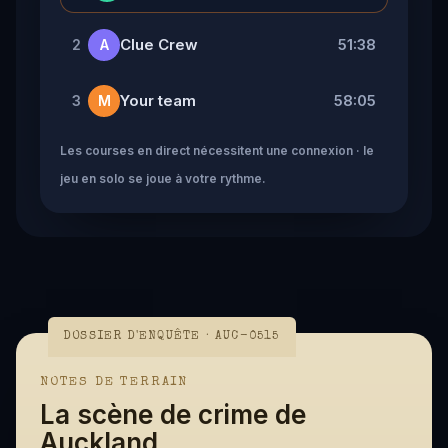
Clue Crew
51:38
2
A
Your team
58:05
3
M
Les courses en direct nécessitent une connexion · le
jeu en solo se joue à votre rythme.
DOSSIER D'ENQUÊTE · AUC-0515
NOTES DE TERRAIN
La scène de crime de
Auckland