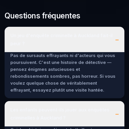
Questions fréquentes
Un jeu d'enquête criminelle à Auckland fait-il
–
peur ?
Pas de sursauts effrayants ni d'acteurs qui vous
poursuivent. C'est une histoire de détective —
pensez énigmes astucieuses et
rebondissements sombres, pas horreur. Si vous
voulez quelque chose de véritablement
effrayant, essayez plutôt une visite hantée.
Les enfants peuvent-ils jouer aux enquêtes
–
criminelles à Auckland ?