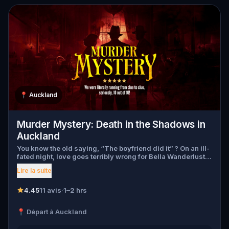
📍
Auckland
Murder Mystery: Death in the Shadows in
Auckland
You know the old saying, “The boyfriend did it” ? On an ill-
fated night, love goes terribly wrong for Bella Wanderlust
and Walter Bridges . Bella, a famous travel blogger, was
Lire la suite
found dead during a ghost tour led by the theatrical Percy
Shadows . Now, it’s up to you to uncover the truth. Was it
Walter, the obsessed boyfriend? Percy, the ghost tour
4.45
11 avis
·
1–2 hrs
guide with a flair for the dramatic? Or is someone else
hiding in the shadows? 🔎 Gather clues, interrogate
📍 Départ à Auckland
suspects, and expose the real murderer before they strike
again. Make sure to have your pen and paper ready to jot