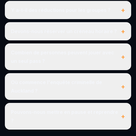
+
Y a-t-il des réductions pour les groupes ?
+
Devons-nous réserver un créneau horaire ?
Combien de personnes peuvent jouer avec
+
un seul pass ?
Où commence l'enquête criminelle de
+
Auckland ?
Pouvons-nous mettre en pause et reprendre
+
?