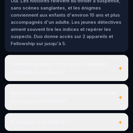
Oui. Les histoires relèvent du thriller à suspense,
sans scènes sanglantes, et les énigmes
conviennent aux enfants d'environ 10 ans et plus
accompagnés d'un adulte. Les jeunes détectives
aiment souvent lire les indices et repérer les
suspects. Duo donne accès sur 2 appareils et
Fellowship sur jusqu'à 5.
Combien de temps dure un jeu d'enquête
+
criminelle à Auckland ?
Avons-nous besoin d'une connexion internet
+
pour jouer à Auckland ?
+
Et s'il pleut à Auckland ?