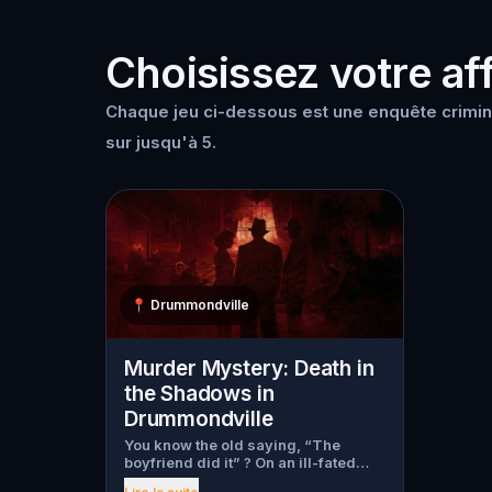
Choisissez votre aff
Chaque jeu ci-dessous est une enquête crimin
sur jusqu'à 5.
📍
Drummondville
Murder Mystery: Death in
the Shadows in
Drummondville
You know the old saying, “The
boyfriend did it” ? On an ill-fated
night, love goes terribly wrong for