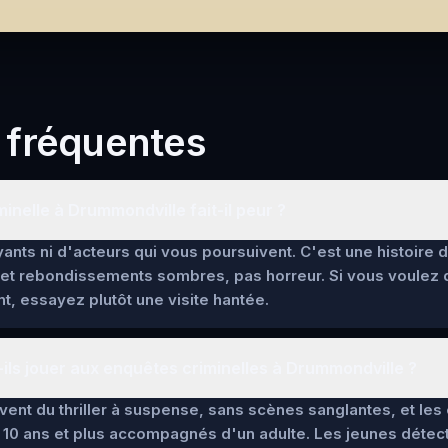
 fréquentes
inelle à Drummondville fait-il peur ?
yants ni d'acteurs qui vous poursuivent. C'est une histoire
et rebondissements sombres, pas horreur. Si vous voulez
t, essayez plutôt une visite hantée.
ils jouer aux enquêtes criminelles à Drummondville ?
lèvent du thriller à suspense, sans scènes sanglantes, et l
 10 ans et plus accompagnés d'un adulte. Les jeunes détec