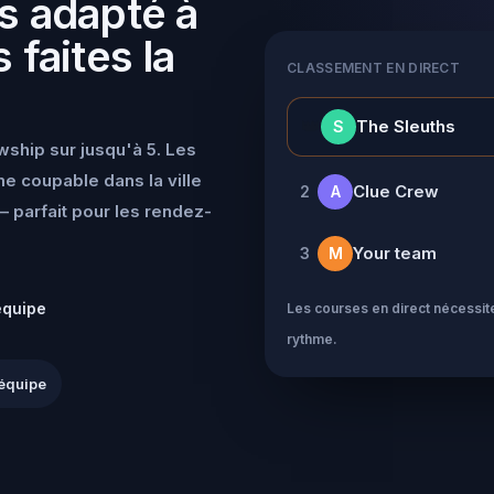
s adapté à
 faites la
CLASSEMENT EN DIRECT
👑
The Sleuths
S
wship sur jusqu'à 5. Les
e coupable dans la ville
Clue Crew
2
A
 parfait pour les rendez-
Your team
3
M
équipe
Les courses en direct nécessite
rythme.
équipe