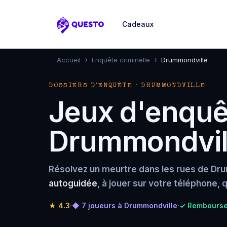
Cadeaux
Questo
›
›
Accueil
Enquête criminelle
Drummondville
DOSSIERS D'ENQUÊTE · DRUMMONDVILLE
Jeux d'enquêt
Drummondvil
Résolvez un meurtre dans les rues de D
autoguidée
, à jouer sur votre téléphone,
★
4.3
·
◆ 7 joueurs à Drummondville
·
✓ Remboursem