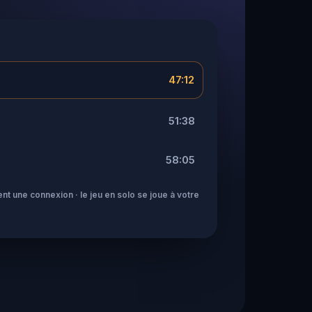
47:12
51:38
58:05
nt une connexion · le jeu en solo se joue à votre