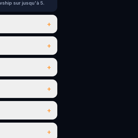
wship sur jusqu'à 5.
+
+
+
+
+
+