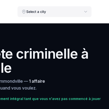
Select a city
e criminelle à
le
rummondville —
1 affaire
 quand vous voulez.
ent intégral tant que vous n'avez pas commencé à jouer