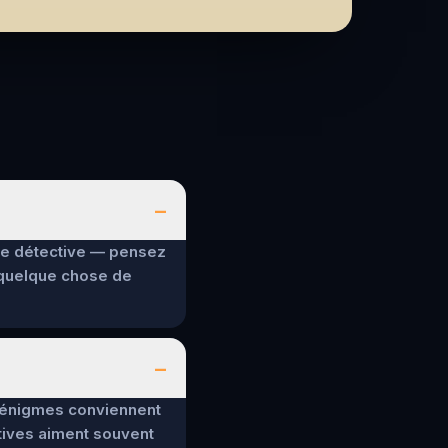
–
 de détective — pensez
 quelque chose de
–
es énigmes conviennent
tives aiment souvent