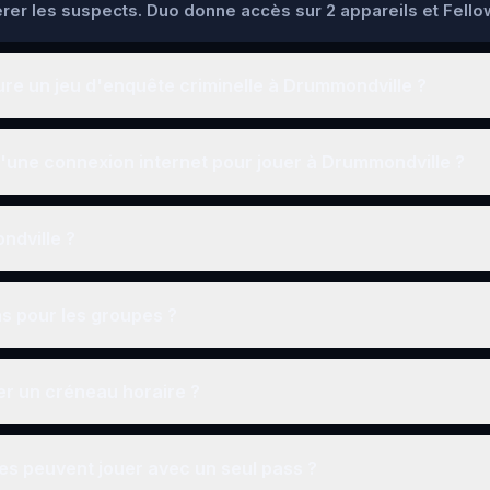
pérer les suspects. Duo donne accès sur 2 appareils et Fello
e un jeu d'enquête criminelle à Drummondville ?
'une connexion internet pour jouer à Drummondville ?
ondville ?
ns pour les groupes ?
r un créneau horaire ?
s peuvent jouer avec un seul pass ?