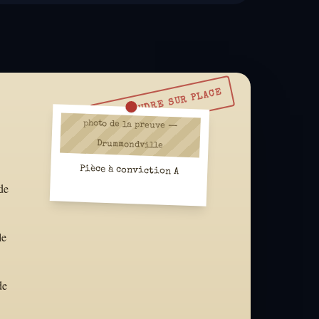
À RÉSOUDRE SUR PLACE
photo de la preuve —
Drummondville
Pièce à conviction A
de
le
de