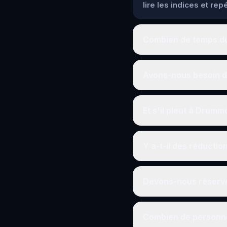
lire les indices et re
Combien de temps dur
Avons-nous besoin d
Et s'il pleut à Drumm
Y a-t-il des réductio
Devons-nous réserve
Combien de personne