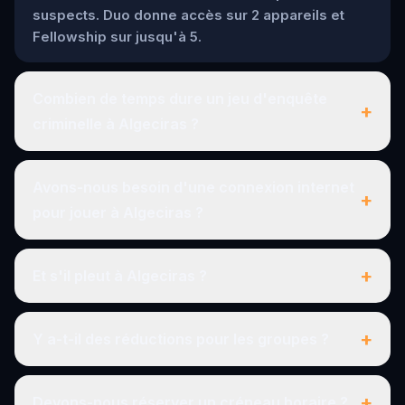
suspects. Duo donne accès sur 2 appareils et
Fellowship sur jusqu'à 5.
Combien de temps dure un jeu d'enquête
+
criminelle à Algeciras ?
Avons-nous besoin d'une connexion internet
+
pour jouer à Algeciras ?
+
Et s'il pleut à Algeciras ?
+
Y a-t-il des réductions pour les groupes ?
+
Devons-nous réserver un créneau horaire ?