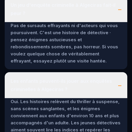
Un jeu d'enquête criminelle à Algeciras fait-il
–
peur ?
Pas de sursauts effrayants ni d'acteurs qui vous
poursuivent. C'est une histoire de détective ·
pensez énigmes astucieuses et
rebondissements sombres, pas horreur. Si vous
voulez quelque chose de véritablement
effrayant, essayez plutôt une visite hantée.
Les enfants peuvent-ils jouer aux enquêtes
–
criminelles à Algeciras ?
Oui. Les histoires relèvent du thriller à suspense,
sans scènes sanglantes, et les énigmes
conviennent aux enfants d'environ 10 ans et plus
accompagnés d'un adulte. Les jeunes détectives
aiment souvent lire les indices et repérer les