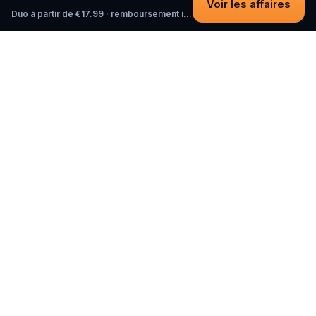
Voir les affaires
Duo à partir de €17.99 · remboursement intégral tant que vous n'avez pas commencé
Questo
Dans un monde de plus en plus virtuel,
Questo te reconnecte au réel. Nos
quests t’invitent à sortir, rencontrer du
monde et créer des souvenirs
inoubliables – une ville à la fois. Chaque