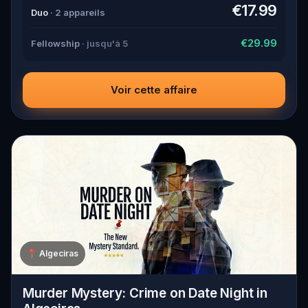
down all the crucial evidence.
€17.99
Duo
· 2 appareils
€29.99
Fellowship
· jusqu'à 5
Voir cette affaire
📍
Algeciras
Murder Mystery: Crime on Date Night in