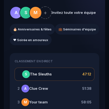
+
A
S
M
Invitez toute votre équipe
🎂 Anniversaires & fêtes
💼 Séminaires d'équipe
❤️ Soirée en amoureux
CLASSEMENT EN DIRECT
👑
The Sleuths
47:12
S
Clue Crew
51:38
2
A
Your team
58:05
3
M