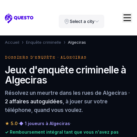
Questo
Select a city
›
›
Accueil
Enquête criminelle
Algeciras
DOSSIERS D'ENQUÊTE · ALGECIRAS
Jeux d'enquête criminelle à
Algeciras
Résolvez un meurtre dans les rues de Algeciras ·
2 affaires autoguidées
, à jouer sur votre
téléphone, quand vous voulez.
★
5.0
·
◆ 1 joueurs à Algeciras
·
✓ Remboursement intégral tant que vous n'avez pas