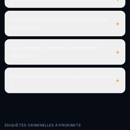
Combien de personnes peuvent jouer avec
+
un seul pass ?
Où commence l'enquête criminelle de
+
Algeciras ?
Pouvons-nous mettre en pause et reprendre
+
?
ENQUÊTES CRIMINELLES À PROXIMITÉ