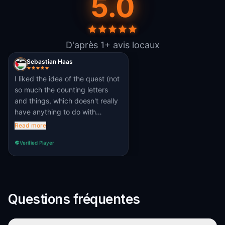
5.0
D'après 1+ avis locaux
Sebastian Haas
I liked the idea of the quest (not
so much the counting letters
and things, which doesn't really
have anything to do with
anything in the quest I thoight).
Read more
It helped me understand how
Verified Player
the city must've been really nice
when Paco grew up here and
inspired him. It also made me
incredibly sad to understand
how much it got messes up
Questions fréquentes
since, to become so incredibly
ugly, it is hard to imagine it
would today inspire anyone :(