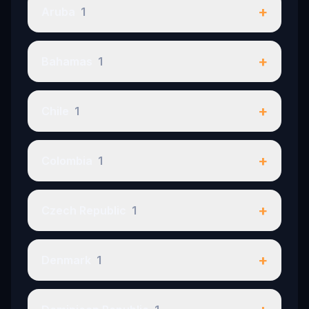
+
Aruba
1
+
Bahamas
1
+
Chile
1
+
Colombia
1
+
Czech Republic
1
+
Denmark
1