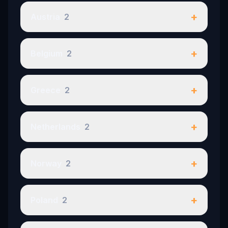
+
Austria
2
+
Belgium
2
+
Greece
2
+
Netherlands
2
+
Norway
2
+
Poland
2