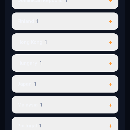
+
Dominican Republic
1
+
Finland
1
+
Hong Kong
1
+
Hungary
1
+
Japan
1
+
Malaysia
1
+
Portugal
1