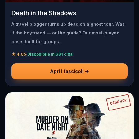
Death in the Shadows
A travel blogger turns up dead on a ghost tour. Was
it the boyfriend — or the guide? Our most-played
case, built for groups.
★ 4.65
·
Disponibile in 691 città
Apri i fascicoli →
CASE #02