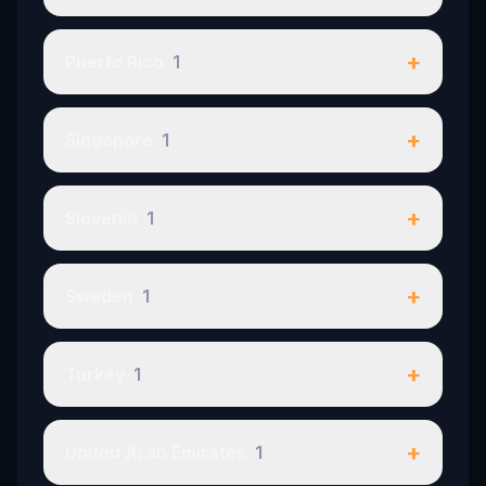
+
Puerto Rico
1
+
Singapore
1
+
Slovenia
1
+
Sweden
1
+
Turkey
1
+
United Arab Emirates
1