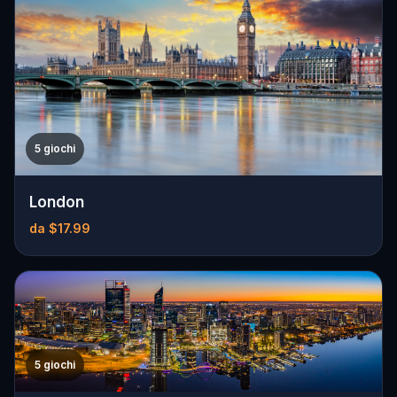
5 giochi
London
da $17.99
5 giochi