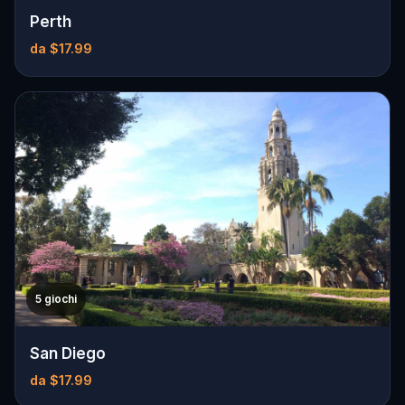
Perth
da $17.99
5 giochi
San Diego
da $17.99