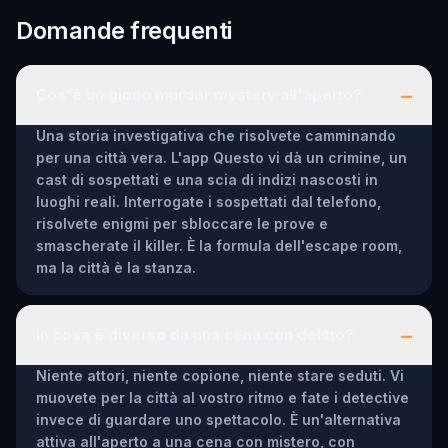
Domande frequenti
–
Cos'è un gioco murder mystery all'aperto?
Una storia investigativa che risolvete camminando
per una città vera. L'app Questo vi dà un crimine, un
cast di sospettati e una scia di indizi nascosti in
luoghi reali. Interrogate i sospettati dal telefono,
risolvete enigmi per sbloccare le prove e
smascherate il killer. È la formula dell'escape room,
ma la città è la stanza.
–
In cosa è diverso da una cena con delitto?
Niente attori, niente copione, niente stare seduti. Vi
muovete per la città al vostro ritmo e fate i detective
invece di guardare uno spettacolo. È un'alternativa
attiva all'aperto a una cena con mistero, con