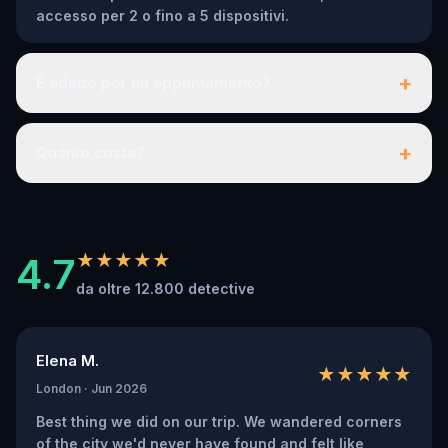
accesso per 2 o fino a 5 dispositivi.
+
È adatto per un appuntamento?
+
Quanto costa?
4.7
★★★★★
da oltre 12.800 detective
Elena M.
★★★★★
London · Jun 2026
Best thing we did on our trip. We wandered corners
of the city we'd never have found and felt like