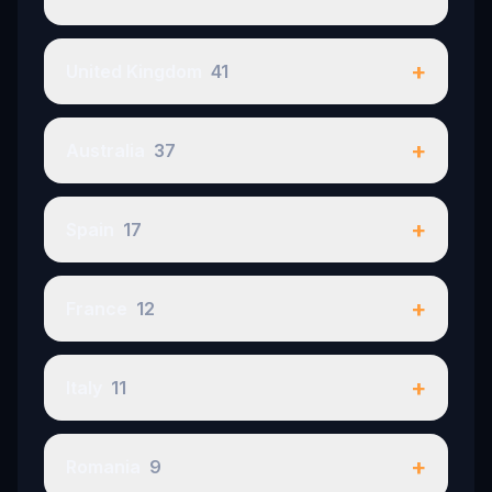
+
United Kingdom
41
+
Australia
37
+
Spain
17
+
France
12
+
Italy
11
+
Romania
9