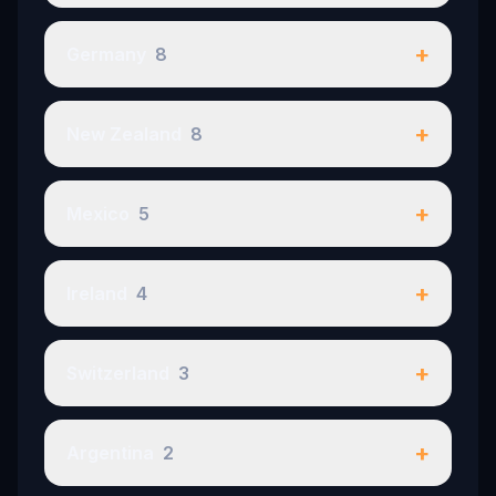
+
Germany
8
+
New Zealand
8
+
Mexico
5
+
Ireland
4
+
Switzerland
3
+
Argentina
2