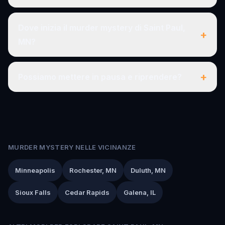
Dove inizia il murder mystery di Saint Paul,
+
MN?
+
Possiamo mettere in pausa e riprendere?
MURDER MYSTERY NELLE VICINANZE
Minneapolis
Rochester, MN
Duluth, MN
Sioux Falls
Cedar Rapids
Galena, IL