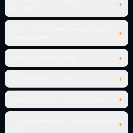
+
Paul, MN?
Serve una connessione internet per giocare
+
a Saint Paul, MN?
+
E se piove a Saint Paul, MN?
+
Ci sono sconti per gruppi?
+
Dobbiamo prenotare una fascia oraria?
Quante persone possono giocare con un solo
+
pass?