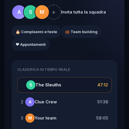
+
A
S
M
Invita tutta la squadra
🎂 Compleanni e feste
💼 Team building
❤️ Appuntamenti
CLASSIFICA IN TEMPO REALE
👑
The Sleuths
47:12
S
Clue Crew
51:38
2
A
Your team
58:05
3
M