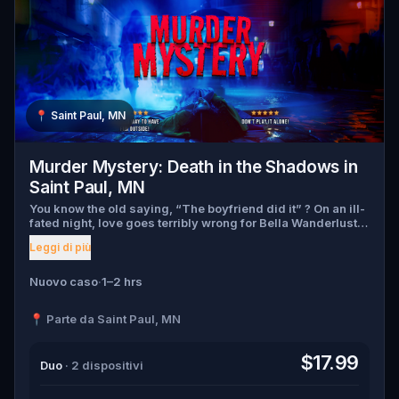
📍
Saint Paul, MN
Murder Mystery: Death in the Shadows in
Saint Paul, MN
You know the old saying, “The boyfriend did it” ? On an ill-
fated night, love goes terribly wrong for Bella Wanderlust
and Walter Bridges . Bella, a famous travel blogger, was
Leggi di più
found dead during a ghost tour led by the theatrical Percy
Shadows . Now, it’s up to you to uncover the truth. Was it
Walter, the obsessed boyfriend? Percy, the ghost tour
Nuovo caso
·
1–2 hrs
guide with a flair for the dramatic? Or is someone else
hiding in the shadows? 🔎 Gather clues, interrogate
📍 Parte da Saint Paul, MN
suspects, and expose the real murderer before they strike
again. Make sure to have your pen and paper ready to jot
down all the crucial evidence.
$17.99
Duo
· 2 dispositivi