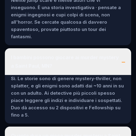
Niente jump scare e niente attori che vi
inseguono. È una storia investigativa · pensate a
enigmi ingegnosi e cupi colpi di scena, non
all'horror. Se cercate qualcosa di davvero
spaventoso, provate piuttosto un tour dei
fantasmi.
I bambini possono giocare ai murder mystery
–
a Saint Paul, MN?
Sì. Le storie sono di genere mystery-thriller, non
splatter, e gli enigmi sono adatti dai ~10 anni in su
con un adulto. Ai detective più piccoli spesso
piace leggere gli indizi e individuare i sospettati.
Duo dà accesso su 2 dispositivi e Fellowship su
fino a 5.
Quanto dura un gioco murder mystery a Saint