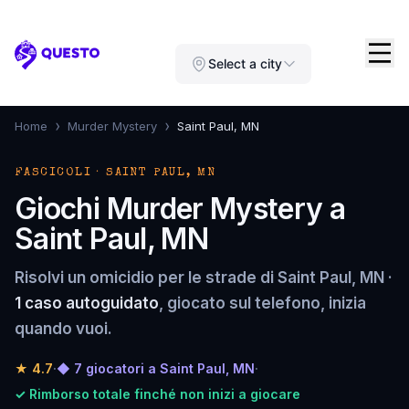
Questo
Select a city
›
›
Home
Murder Mystery
Saint Paul, MN
FASCICOLI · SAINT PAUL, MN
Giochi Murder Mystery a
Saint Paul, MN
Risolvi un omicidio per le strade di Saint Paul, MN ·
1 caso autoguidato
, giocato sul telefono, inizia
quando vuoi.
★
4.7
·
◆ 7 giocatori a Saint Paul, MN
·
✓ Rimborso totale finché non inizi a giocare