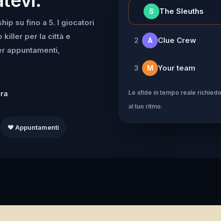
👑
The Sleuths
S
ip su fino a 5. I giocatori
iller per la città e
Clue Crew
2
A
per appuntamenti,
Your team
3
M
Le sfide in tempo reale richiedo
dra
al tuo ritmo.
❤️ Appuntamenti