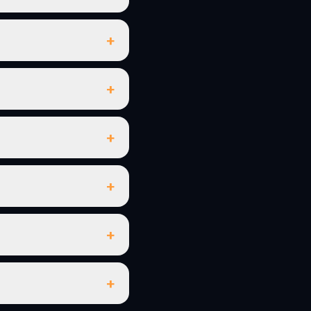
+
+
+
+
+
+