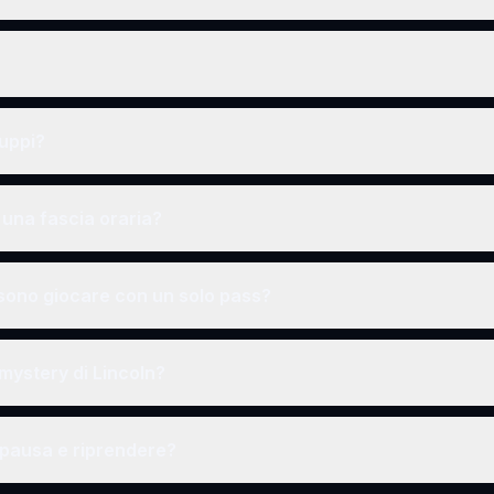
ruppi?
una fascia oraria?
ono giocare con un solo pass?
 mystery di Lincoln?
 pausa e riprendere?