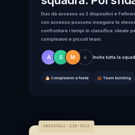
Duo dà accesso su 2 dispositivi e Fellowsh
con accesso possono inseguire lo stesso k
confrontare i tempi in classifica: ideale 
compleanni e piccoli team.
+
A
S
M
Invita tutta la squa
🎂 Compleanni e feste
💼 Team building
FASCICOLO · LIN-0215