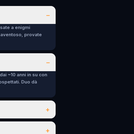
–
nsate a enigmi
spaventoso, provate
–
 dai ~10 anni in su con
sospettati. Duo dà
+
+