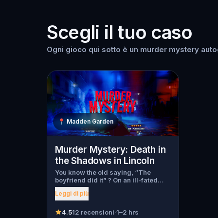
Scegli il tuo caso
Ogni gioco qui sotto è un murder mystery autogu
📍
Madden Garden
Murder Mystery: Death in
the Shadows in Lincoln
You know the old saying, “The
boyfriend did it” ? On an ill-fated
night, love goes terribly wrong for
Leggi di più
Bella Wanderlust and Walter Bridges
. Bella, a famous travel blogger, was
found dead during a ghost tour led
4.5
12 recensioni
·
1–2 hrs