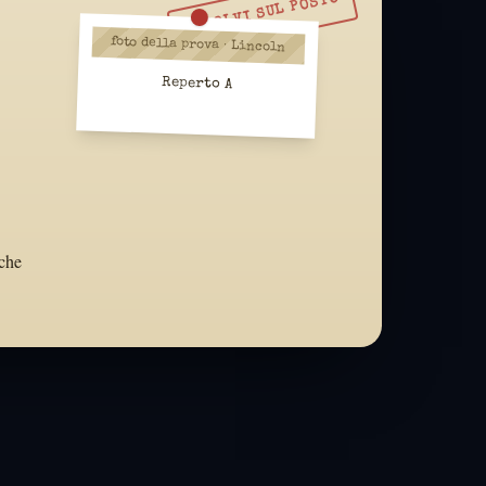
RISOLVI SUL POSTO
foto della prova · Lincoln
Reperto A
 che