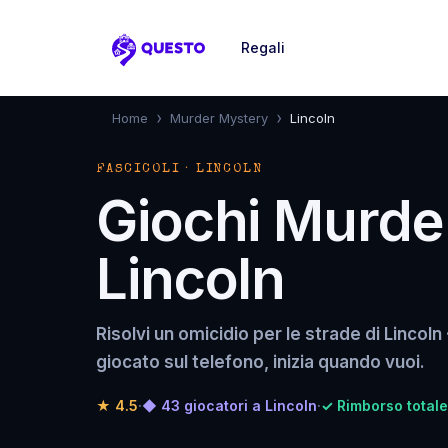
Regali
Questo
›
›
Home
Murder Mystery
Lincoln
FASCICOLI · LINCOLN
Giochi Murde
Lincoln
Risolvi un omicidio per le strade di Lincoln 
giocato sul telefono, inizia quando vuoi.
★
4.5
·
◆ 43 giocatori a Lincoln
·
✓ Rimborso totale