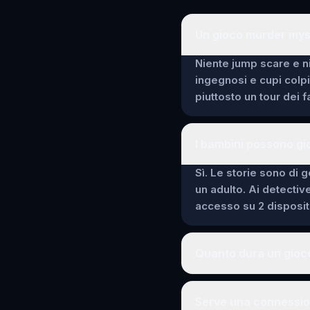
Un gioco murder myst
Niente jump scare e ni
ingegnosi e cupi colp
piuttosto un tour dei 
I bambini possono gi
Sì. Le storie sono di g
un adulto. Ai detectiv
accesso su 2 dispositi
Quanto dura un gioc
Serve una connession