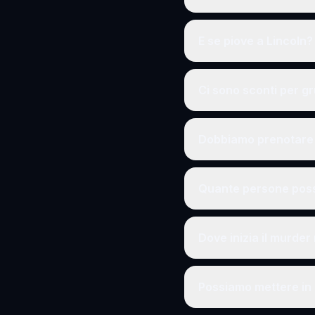
E se piove a Lincoln?
Ci sono sconti per g
Dobbiamo prenotare 
Quante persone poss
Dove inizia il murder
Possiamo mettere in