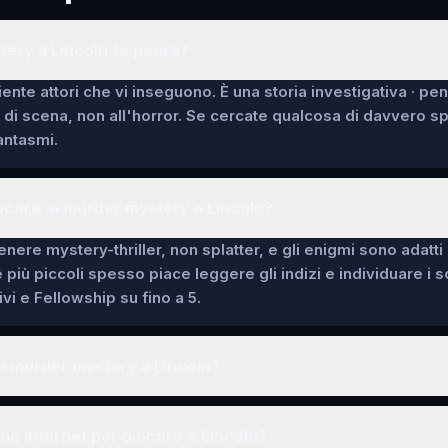
ery a Lincoln fa paura?
ente attori che vi inseguono. È una storia investigativa · pe
i di scena, non all'horror. Se cercate qualcosa di davvero 
fantasmi.
ocare ai murder mystery a Lincoln?
enere mystery-thriller, non splatter, e gli enigmi sono adatti
e più piccoli spesso piace leggere gli indizi e individuare i 
vi e Fellowship su fino a 5.
o murder mystery a Lincoln?
e internet per giocare a Lincoln?