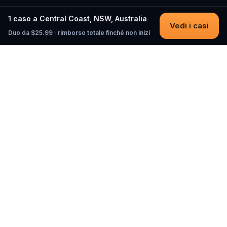
1 caso a Central Coast, NSW, Australia
Vedi i casi
Duo da $25.99 · rimborso totale finché non inizi
Questo
In un mondo sempre più digitale,
Questo ti riporta a ciò che è reale. Le
nostre quest ti invitano a uscire,