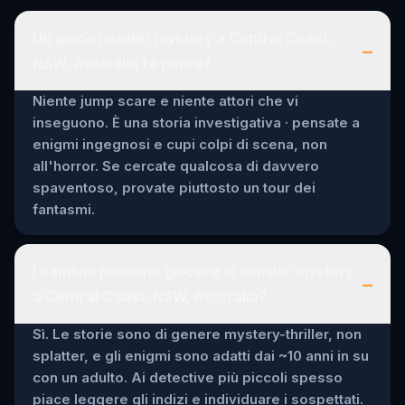
Un gioco murder mystery a Central Coast,
–
NSW, Australia fa paura?
Niente jump scare e niente attori che vi
inseguono. È una storia investigativa · pensate a
enigmi ingegnosi e cupi colpi di scena, non
all'horror. Se cercate qualcosa di davvero
spaventoso, provate piuttosto un tour dei
fantasmi.
I bambini possono giocare ai murder mystery
–
a Central Coast, NSW, Australia?
Sì. Le storie sono di genere mystery-thriller, non
splatter, e gli enigmi sono adatti dai ~10 anni in su
con un adulto. Ai detective più piccoli spesso
piace leggere gli indizi e individuare i sospettati.