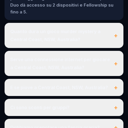
Duo dà accesso su 2 dispositivi e Fellowship su
fino a 5.
Quanto dura un gioco murder mystery a
+
Central Coast, NSW, Australia?
Serve una connessione internet per giocare
+
a Central Coast, NSW, Australia?
+
E se piove a Central Coast, NSW, Australia?
+
Ci sono sconti per gruppi?
+
Dobbiamo prenotare una fascia oraria?