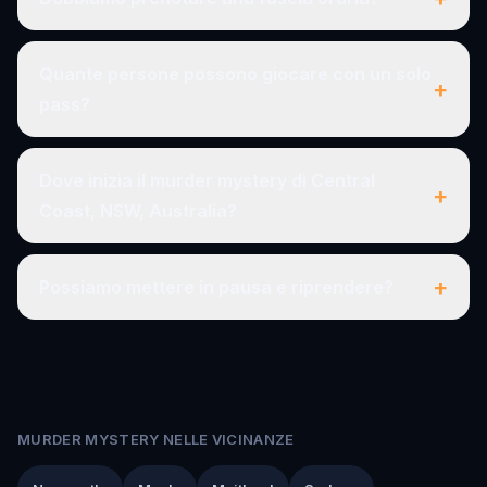
Quante persone possono giocare con un solo
+
pass?
Dove inizia il murder mystery di Central
+
Coast, NSW, Australia?
+
Possiamo mettere in pausa e riprendere?
MURDER MYSTERY NELLE VICINANZE