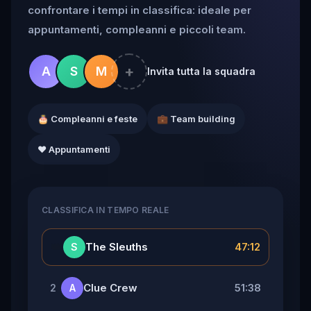
confrontare i tempi in classifica: ideale per
appuntamenti, compleanni e piccoli team.
+
A
S
M
Invita tutta la squadra
🎂 Compleanni e feste
💼 Team building
❤️ Appuntamenti
CLASSIFICA IN TEMPO REALE
👑
The Sleuths
47:12
S
Clue Crew
51:38
2
A