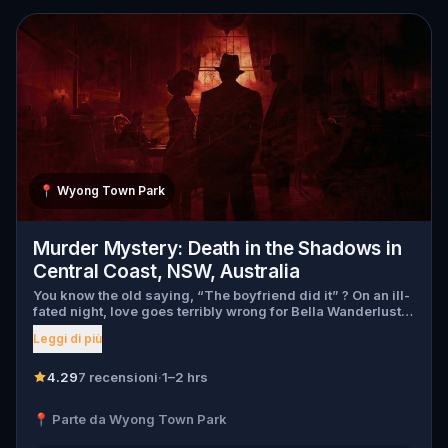
📍
Wyong Town Park
Murder Mystery: Death in the Shadows in
Central Coast, NSW, Australia
You know the old saying, “The boyfriend did it” ? On an ill-
fated night, love goes terribly wrong for Bella Wanderlust
and Walter Bridges . Bella, a famous travel blogger, was
Leggi di più
found dead during a ghost tour led by the theatrical Percy
Shadows . Now, it’s up to you to uncover the truth. Was it
Walter, the obsessed boyfriend? Percy, the ghost tour
4.29
7 recensioni
·
1–2 hrs
guide with a flair for the dramatic? Or is someone else
hiding in the shadows? 🔎 Gather clues, interrogate
📍 Parte da Wyong Town Park
suspects, and expose the real murderer before they strike
again. Make sure to have your pen and paper ready to jot