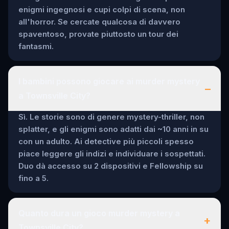
enigmi ingegnosi e cupi colpi di scena, non
all'horror. Se cercate qualcosa di davvero
spaventoso, provate piuttosto un tour dei
fantasmi.
I bambini possono giocare ai murder mystery
–
a Townsville City?
Sì. Le storie sono di genere mystery-thriller, non
splatter, e gli enigmi sono adatti dai ~10 anni in su
con un adulto. Ai detective più piccoli spesso
piace leggere gli indizi e individuare i sospettati.
Duo dà accesso su 2 dispositivi e Fellowship su
fino a 5.
Quanto dura un gioco murder mystery a
+
Townsville City?