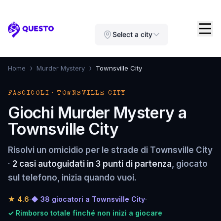
Questo
Select a city
›
›
Home
Murder Mystery
Townsville City
FASCICOLI · TOWNSVILLE CITY
Giochi Murder Mystery a
Townsville City
Risolvi un omicidio per le strade di Townsville City
·
2 casi autoguidati in 3 punti di partenza
, giocato
sul telefono, inizia quando vuoi.
★
4.6
·
◆ 38 giocatori a Townsville City
·
✓ Rimborso totale finché non inizi a giocare