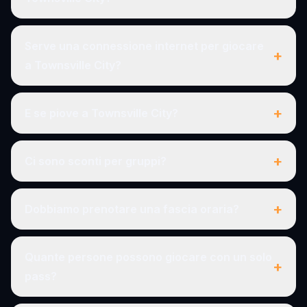
Serve una connessione internet per giocare
+
a Townsville City?
+
E se piove a Townsville City?
+
Ci sono sconti per gruppi?
+
Dobbiamo prenotare una fascia oraria?
Quante persone possono giocare con un solo
+
pass?