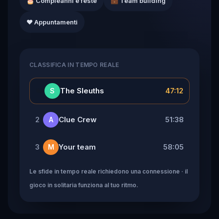
🎂 Compleanni e feste
💼 Team building
❤️ Appuntamenti
CLASSIFICA IN TEMPO REALE
👑
The Sleuths
47:12
S
Clue Crew
51:38
2
A
Your team
58:05
3
M
Le sfide in tempo reale richiedono una connessione · il
gioco in solitaria funziona al tuo ritmo.