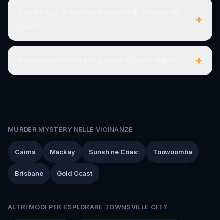
Dove inizia il murder mystery di Townsville
+
City?
+
Possiamo mettere in pausa e riprendere?
MURDER MYSTERY NELLE VICINANZE
Cairns
Mackay
Sunshine Coast
Toowoomba
Brisbane
Gold Coast
ALTRI MODI PER ESPLORARE TOWNSVILLE CITY