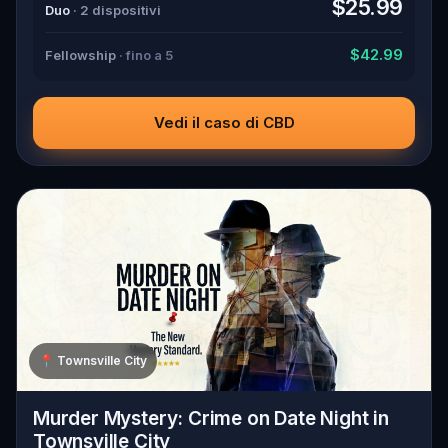
$25.99
Duo
· 2 dispositivi
$42.99
Fellowship
· fino a 5
Vedi il caso di CBD
📍
Townsville City
Murder Mystery: Crime on Date Night in
Townsville City