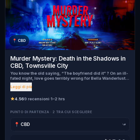
📍
CBD
Murder Mystery: Death in the Shadows in
CBD, Townsville City
You know the old saying, “The boyfriend did it” ? On an ill-
fated night, love goes terribly wrong for Bella Wanderlust
and Walter Bridges . Bella, a famous travel blogger, was
Leggi di più
found dead during a ghost tour led by the theatrical Percy
Shadows . Now, it’s up to you to uncover the truth. Was it
Walter, the obsessed boyfriend? Percy, the ghost tour
4.56
9 recensioni
·
1–2 hrs
guide with a flair for the dramatic? Or is someone else
hiding in the shadows? 🔎 Gather clues, interrogate
PUNTO DI PARTENZA · 2 TRA CUI SCEGLIERE
suspects, and expose the real murderer before they strike
again. Make sure to have your pen and paper ready to jot
down all the crucial evidence.
▾