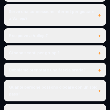
Serve una connessione internet per giocare
+
a Vallejo?
+
E se piove a Vallejo?
+
Ci sono sconti per gruppi?
+
Dobbiamo prenotare una fascia oraria?
Quante persone possono giocare con un solo
+
pass?