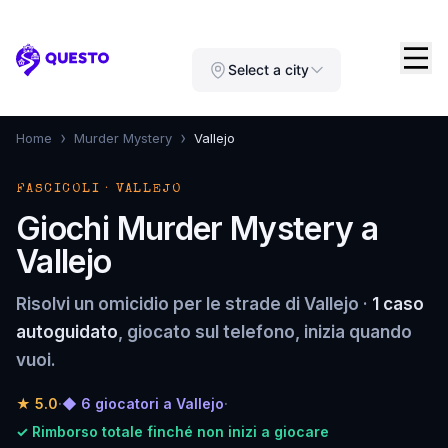
Questo
Select a city
›
›
Home
Murder Mystery
Vallejo
FASCICOLI · VALLEJO
Giochi Murder Mystery a
Vallejo
Risolvi un omicidio per le strade di Vallejo ·
1 caso
autoguidato
, giocato sul telefono, inizia quando
vuoi.
★
5.0
·
◆ 6 giocatori a Vallejo
·
✓ Rimborso totale finché non inizi a giocare