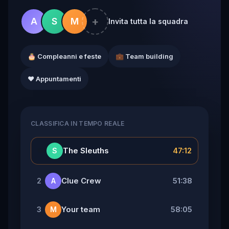
+
A
S
M
Invita tutta la squadra
🎂 Compleanni e feste
💼 Team building
❤️ Appuntamenti
CLASSIFICA IN TEMPO REALE
👑
The Sleuths
47:12
S
Clue Crew
51:38
2
A
Your team
58:05
3
M