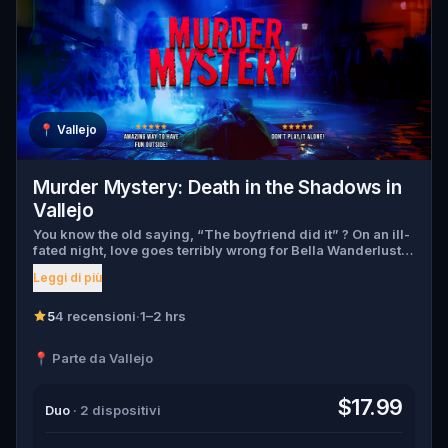
📍
Vallejo
Murder Mystery: Death in the Shadows in
Vallejo
You know the old saying, “The boyfriend did it” ? On an ill-
fated night, love goes terribly wrong for Bella Wanderlust
and Walter Bridges . Bella, a famous travel blogger, was
Leggi di più
found dead during a ghost tour led by the theatrical Percy
Shadows . Now, it’s up to you to uncover the truth. Was it
Walter, the obsessed boyfriend? Percy, the ghost tour
5
4 recensioni
·
1–2 hrs
guide with a flair for the dramatic? Or is someone else
hiding in the shadows? 🔎 Gather clues, interrogate
📍 Parte da Vallejo
suspects, and expose the real murderer before they strike
again. Make sure to have your pen and paper ready to jot
down all the crucial evidence.
$17.99
Duo
· 2 dispositivi