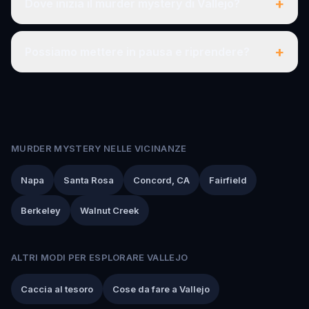
+
Dove inizia il murder mystery di Vallejo?
+
Possiamo mettere in pausa e riprendere?
MURDER MYSTERY NELLE VICINANZE
Napa
Santa Rosa
Concord, CA
Fairfield
Berkeley
Walnut Creek
ALTRI MODI PER ESPLORARE VALLEJO
Caccia al tesoro
Cose da fare a Vallejo