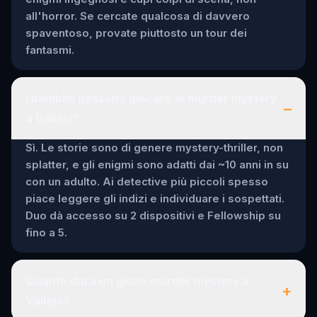
all'horror. Se cercate qualcosa di davvero
spaventoso, provate piuttosto un tour dei
fantasmi.
I bambini possono giocare ai murder mystery
–
a Vallejo?
Sì. Le storie sono di genere mystery-thriller, non
splatter, e gli enigmi sono adatti dai ~10 anni in su
con un adulto. Ai detective più piccoli spesso
piace leggere gli indizi e individuare i sospettati.
Duo dà accesso su 2 dispositivi e Fellowship su
fino a 5.
Quanto dura un gioco murder mystery a
+
Vallejo?