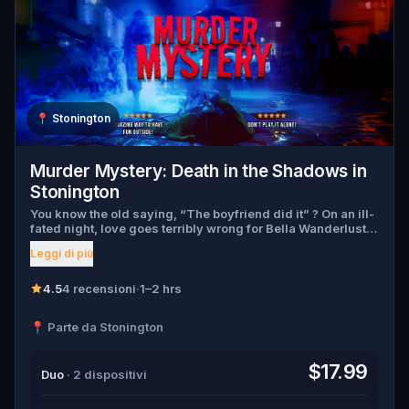
📍
Stonington
Murder Mystery: Death in the Shadows in
Stonington
You know the old saying, “The boyfriend did it” ? On an ill-
fated night, love goes terribly wrong for Bella Wanderlust
and Walter Bridges . Bella, a famous travel blogger, was
Leggi di più
found dead during a ghost tour led by the theatrical Percy
Shadows . Now, it’s up to you to uncover the truth. Was it
Walter, the obsessed boyfriend? Percy, the ghost tour
4.5
4 recensioni
·
1–2 hrs
guide with a flair for the dramatic? Or is someone else
hiding in the shadows? 🔎 Gather clues, interrogate
📍 Parte da Stonington
suspects, and expose the real murderer before they strike
again. Make sure to have your pen and paper ready to jot
down all the crucial evidence.
$17.99
Duo
· 2 dispositivi