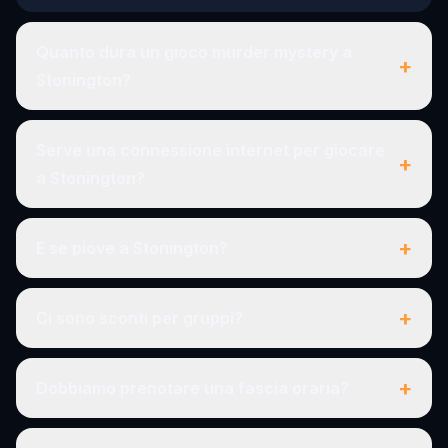
Quanto dura un gioco murder mystery a
+
Stonington?
Serve una connessione internet per giocare
+
a Stonington?
+
E se piove a Stonington?
+
Ci sono sconti per gruppi?
+
Dobbiamo prenotare una fascia oraria?