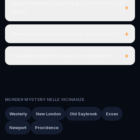
Quante persone possono giocare con un solo
+
pass?
+
Dove inizia il murder mystery di Stonington?
+
Possiamo mettere in pausa e riprendere?
MURDER MYSTERY NELLE VICINANZE
Westerly
New London
Old Saybrook
Essex
Newport
Providence