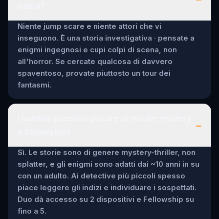
paura?
Niente jump scare e niente attori che vi
inseguono. È una storia investigativa · pensate a
enigmi ingegnosi e cupi colpi di scena, non
all'horror. Se cercate qualcosa di davvero
spaventoso, provate piuttosto un tour dei
fantasmi.
I bambini possono giocare ai murder mystery
–
a Stonington?
Sì. Le storie sono di genere mystery-thriller, non
splatter, e gli enigmi sono adatti dai ~10 anni in su
con un adulto. Ai detective più piccoli spesso
piace leggere gli indizi e individuare i sospettati.
Duo dà accesso su 2 dispositivi e Fellowship su
fino a 5.