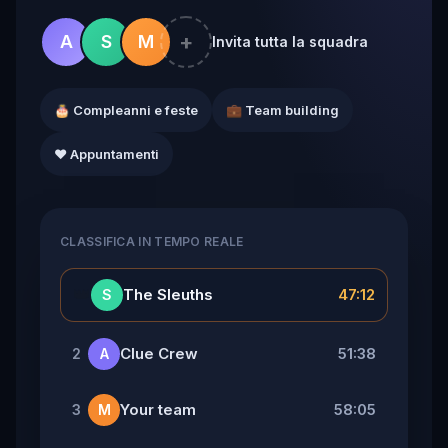
+
A
S
M
Invita tutta la squadra
🎂 Compleanni e feste
💼 Team building
❤️ Appuntamenti
CLASSIFICA IN TEMPO REALE
👑
The Sleuths
47:12
S
Clue Crew
51:38
2
A
Your team
58:05
3
M