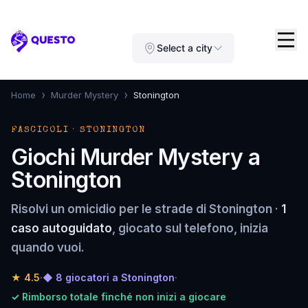
Questo
Select a city
›
›
Home
Murder Mystery
Stonington
FASCICOLI · STONINGTON
Giochi Murder Mystery a
Stonington
Risolvi un omicidio per le strade di Stonington ·
1
caso autoguidato
, giocato sul telefono, inizia
quando vuoi.
★
4.5
·
◆ 8 giocatori a Stonington
·
✓ Rimborso totale finché non inizi a giocare