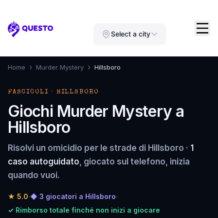
Questo
Select a city
›
›
Home
Murder Mystery
Hillsboro
FASCICOLI · HILLSBORO
Giochi Murder Mystery a
Hillsboro
Risolvi un omicidio per le strade di Hillsboro ·
1
caso autoguidato
, giocato sul telefono, inizia
quando vuoi.
★
5.0
·
◆ 3 giocatori a Hillsboro
·
✓ Rimborso totale finché non inizi a giocare