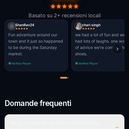
Basato su 2+ recensioni locali
ShanRav24
chari singh
Fun adventure around our
we had a lot of fun and we
town and it just so happened
had lots of laughs. one word
to be during the Saturday
of advice we're comfortable
market.
shoes.
Verified Player
Verified Player
Domande frequenti
Un gioco murder mystery a Hillsboro fa
–