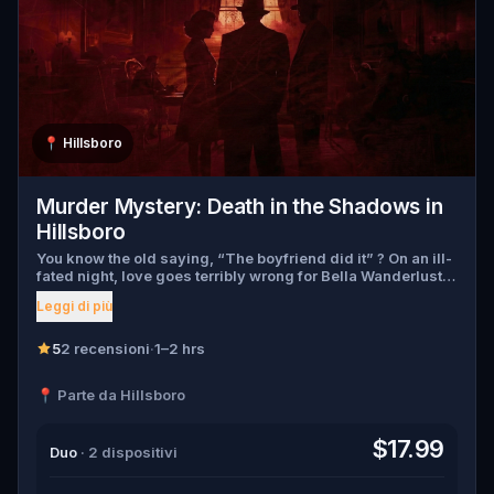
📍
Hillsboro
Murder Mystery: Death in the Shadows in
Hillsboro
You know the old saying, “The boyfriend did it” ? On an ill-
fated night, love goes terribly wrong for Bella Wanderlust
and Walter Bridges . Bella, a famous travel blogger, was
Leggi di più
found dead during a ghost tour led by the theatrical Percy
Shadows . Now, it’s up to you to uncover the truth. Was it
Walter, the obsessed boyfriend? Percy, the ghost tour
5
2 recensioni
·
1–2 hrs
guide with a flair for the dramatic? Or is someone else
hiding in the shadows? 🔎 Gather clues, interrogate
📍 Parte da Hillsboro
suspects, and expose the real murderer before they strike
again. Make sure to have your pen and paper ready to jot
down all the crucial evidence.
$17.99
Duo
· 2 dispositivi