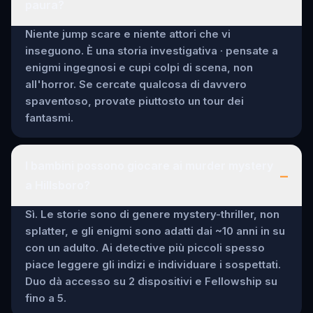
paura?
Niente jump scare e niente attori che vi
inseguono. È una storia investigativa · pensate a
enigmi ingegnosi e cupi colpi di scena, non
all'horror. Se cercate qualcosa di davvero
spaventoso, provate piuttosto un tour dei
fantasmi.
I bambini possono giocare ai murder mystery
–
a Hillsboro?
Sì. Le storie sono di genere mystery-thriller, non
splatter, e gli enigmi sono adatti dai ~10 anni in su
con un adulto. Ai detective più piccoli spesso
piace leggere gli indizi e individuare i sospettati.
Duo dà accesso su 2 dispositivi e Fellowship su
fino a 5.