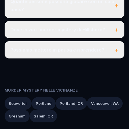
Quante persone possono giocare con un solo
+
pass?
+
Dove inizia il murder mystery di Hillsboro?
+
Possiamo mettere in pausa e riprendere?
MURDER MYSTERY NELLE VICINANZE
Beaverton
Portland
Portland, OR
Vancouver, WA
Gresham
Salem, OR