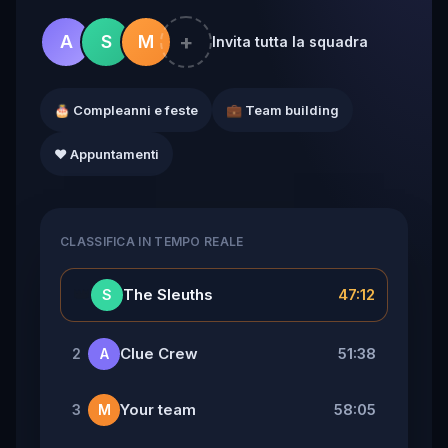
+
A
S
M
Invita tutta la squadra
🎂 Compleanni e feste
💼 Team building
❤️ Appuntamenti
CLASSIFICA IN TEMPO REALE
👑
The Sleuths
47:12
S
Clue Crew
51:38
2
A
Your team
58:05
3
M