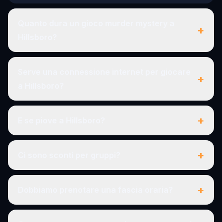
Quanto dura un gioco murder mystery a
+
Hillsboro?
Serve una connessione internet per giocare
+
a Hillsboro?
+
E se piove a Hillsboro?
+
Ci sono sconti per gruppi?
+
Dobbiamo prenotare una fascia oraria?