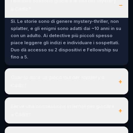
I bambini possono giocare ai murder mystery
–
a Cádiz?
Sì. Le storie sono di genere mystery-thriller, non
splatter, e gli enigmi sono adatti dai ~10 anni in su
con un adulto. Ai detective più piccoli spesso
piace leggere gli indizi e individuare i sospettati.
Duo dà accesso su 2 dispositivi e Fellowship su
fino a 5.
Quanto dura un gioco murder mystery a
+
Cádiz?
Serve una connessione internet per giocare
+
a Cádiz?