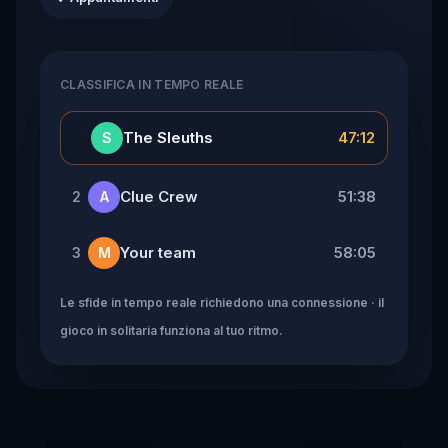
CLASSIFICA IN TEMPO REALE
👑
The Sleuths
47:12
S
Clue Crew
51:38
2
A
Your team
58:05
3
M
Le sfide in tempo reale richiedono una connessione · il
gioco in solitaria funziona al tuo ritmo.