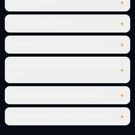
+
E se piove a Cádiz?
+
Ci sono sconti per gruppi?
+
Dobbiamo prenotare una fascia oraria?
Quante persone possono giocare con un solo
+
pass?
+
Dove inizia il murder mystery di Cádiz?
+
Possiamo mettere in pausa e riprendere?