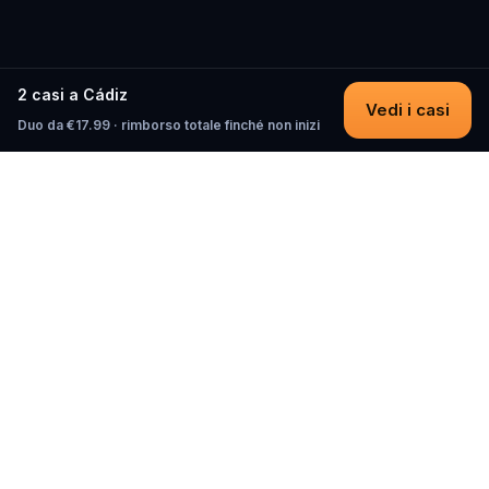
2 casi a Cádiz
Vedi i casi
Duo da €17.99 · rimborso totale finché non inizi
Questo
In un mondo sempre più digitale,