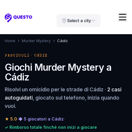
Questo
Select a city
›
›
Home
Murder Mystery
Cádiz
FASCICOLI · CÁDIZ
Giochi Murder Mystery a
Cádiz
Risolvi un omicidio per le strade di Cádiz ·
2 casi
autoguidati
, giocato sul telefono, inizia quando
vuoi.
★
5.0
·
◆ 5 giocatori a Cádiz
·
✓ Rimborso totale finché non inizi a giocare