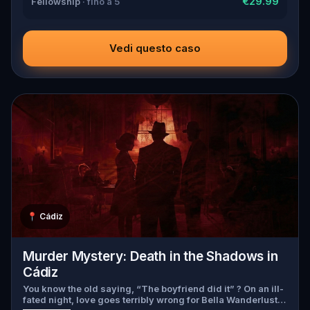
€29.99
Fellowship
· fino a 5
the trail will go cold. Love was the reason you came.
Justice is why you stay.
Vedi questo caso
📍
Cádiz
Murder Mystery: Death in the Shadows in
Cádiz
You know the old saying, “The boyfriend did it” ? On an ill-
fated night, love goes terribly wrong for Bella Wanderlust