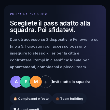
PORTA LA TUA CREW
Scegliete il pass adatto alla
squadra. Poi sfidatevi.
Duo dà accesso su 2 dispositivi e Fellowship su
fino a 5. I giocatori con accesso possono
inseguire lo stesso killer per la città e
confrontare i tempi in classifica: ideale per
appuntamenti, compleanni e piccoli team.
+
A
S
M
Invita tutta la squadra
🎂 Compleanni e feste
💼 Team building
❤️ Appuntamenti