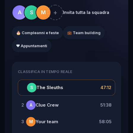
+
A
S
M
Invita tutta la squadra
🎂 Compleanni e feste
💼 Team building
❤️ Appuntamenti
CLASSIFICA IN TEMPO REALE
👑
The Sleuths
47:12
S
Clue Crew
51:38
2
A
Your team
58:05
3
M