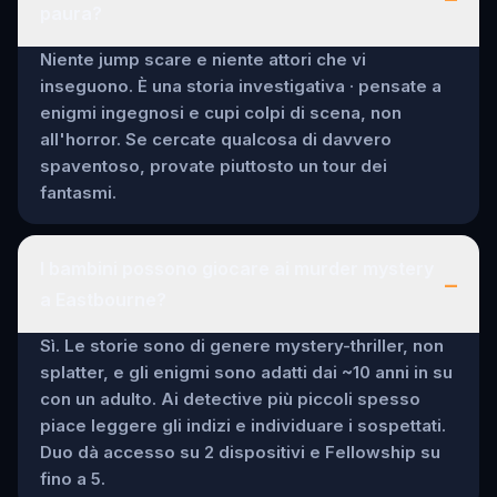
paura?
Niente jump scare e niente attori che vi
inseguono. È una storia investigativa · pensate a
enigmi ingegnosi e cupi colpi di scena, non
all'horror. Se cercate qualcosa di davvero
spaventoso, provate piuttosto un tour dei
fantasmi.
I bambini possono giocare ai murder mystery
–
a Eastbourne?
Sì. Le storie sono di genere mystery-thriller, non
splatter, e gli enigmi sono adatti dai ~10 anni in su
con un adulto. Ai detective più piccoli spesso
piace leggere gli indizi e individuare i sospettati.
Duo dà accesso su 2 dispositivi e Fellowship su
fino a 5.