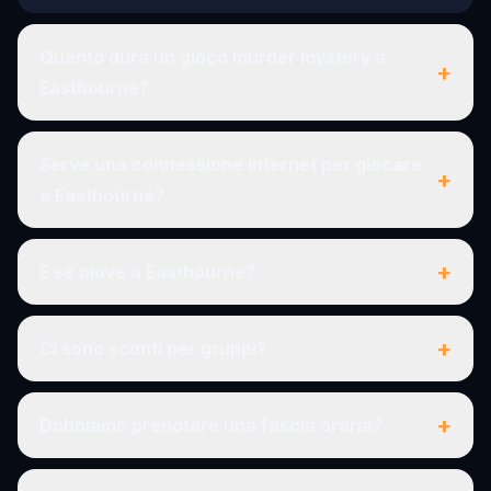
Quanto dura un gioco murder mystery a
+
Eastbourne?
Serve una connessione internet per giocare
+
a Eastbourne?
+
E se piove a Eastbourne?
+
Ci sono sconti per gruppi?
+
Dobbiamo prenotare una fascia oraria?