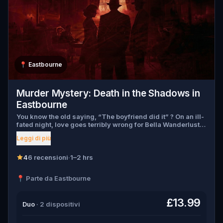
📍
Eastbourne
Murder Mystery: Death in the Shadows in
Eastbourne
You know the old saying, “The boyfriend did it” ? On an ill-
fated night, love goes terribly wrong for Bella Wanderlust
and Walter Bridges . Bella, a famous travel blogger, was
Leggi di più
found dead during a ghost tour led by the theatrical Percy
Shadows . Now, it’s up to you to uncover the truth. Was it
Walter, the obsessed boyfriend? Percy, the ghost tour
4
6 recensioni
·
1–2 hrs
guide with a flair for the dramatic? Or is someone else
hiding in the shadows? 🔎 Gather clues, interrogate
📍 Parte da Eastbourne
suspects, and expose the real murderer before they strike
again. Make sure to have your pen and paper ready to jot
down all the crucial evidence.
£13.99
Duo
· 2 dispositivi