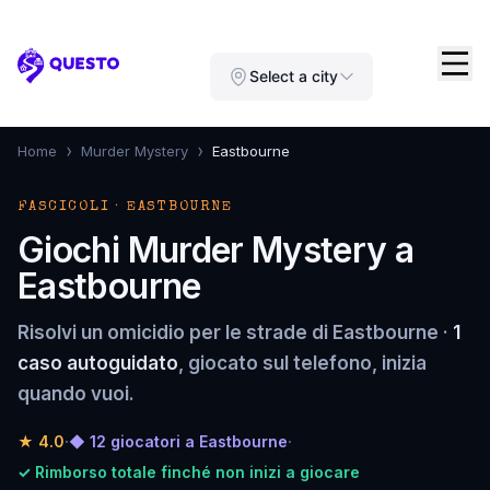
Questo
Select a city
›
›
Home
Murder Mystery
Eastbourne
FASCICOLI · EASTBOURNE
Giochi Murder Mystery a
Eastbourne
Risolvi un omicidio per le strade di Eastbourne ·
1
caso autoguidato
, giocato sul telefono, inizia
quando vuoi.
★
4.0
·
◆ 12 giocatori a Eastbourne
·
✓ Rimborso totale finché non inizi a giocare