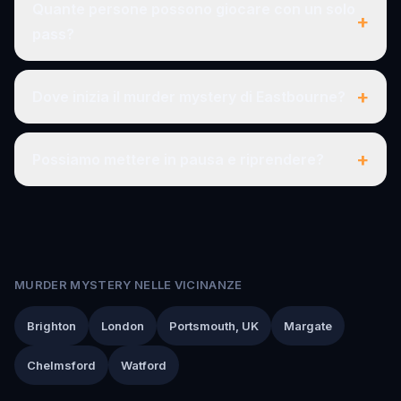
Quante persone possono giocare con un solo
+
pass?
+
Dove inizia il murder mystery di Eastbourne?
+
Possiamo mettere in pausa e riprendere?
MURDER MYSTERY NELLE VICINANZE
Brighton
London
Portsmouth, UK
Margate
Chelmsford
Watford