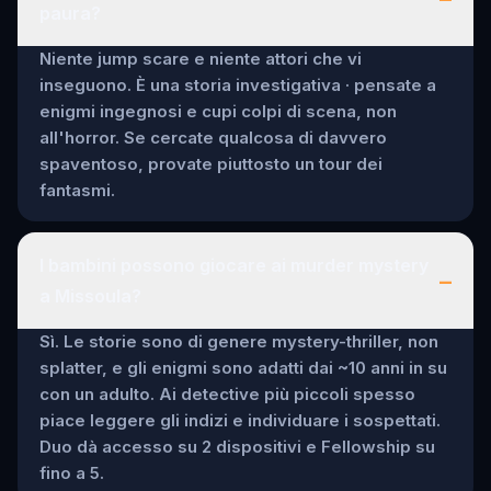
paura?
Niente jump scare e niente attori che vi
inseguono. È una storia investigativa · pensate a
enigmi ingegnosi e cupi colpi di scena, non
all'horror. Se cercate qualcosa di davvero
spaventoso, provate piuttosto un tour dei
fantasmi.
I bambini possono giocare ai murder mystery
–
a Missoula?
Sì. Le storie sono di genere mystery-thriller, non
splatter, e gli enigmi sono adatti dai ~10 anni in su
con un adulto. Ai detective più piccoli spesso
piace leggere gli indizi e individuare i sospettati.
Duo dà accesso su 2 dispositivi e Fellowship su
fino a 5.