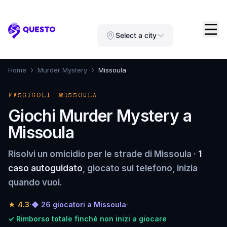
Questo
Select a city
›
›
Home
Murder Mystery
Missoula
FASCICOLI · MISSOULA
Giochi Murder Mystery a
Missoula
Risolvi un omicidio per le strade di Missoula ·
1
caso autoguidato
, giocato sul telefono, inizia
quando vuoi.
★
4.3
·
◆ 26 giocatori a Missoula
·
✓ Rimborso totale finché non inizi a giocare