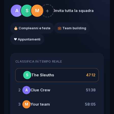
+
A
S
M
Invita tutta la squadra
🎂 Compleanni e feste
💼 Team building
❤️ Appuntamenti
CLASSIFICA IN TEMPO REALE
👑
The Sleuths
47:12
S
Clue Crew
51:38
2
A
Your team
58:05
3
M