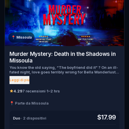
📍
Missoula
Murder Mystery: Death in the Shadows in
Missoula
You know the old saying, “The boyfriend did it” ? On an ill-
fated night, love goes terribly wrong for Bella Wanderlust
and Walter Bridges . Bella, a famous travel blogger, was
Leggi di più
found dead during a ghost tour led by the theatrical Percy
Shadows . Now, it’s up to you to uncover the truth. Was it
Walter, the obsessed boyfriend? Percy, the ghost tour
4.29
7 recensioni
·
1–2 hrs
guide with a flair for the dramatic? Or is someone else
hiding in the shadows? 🔎 Gather clues, interrogate
📍 Parte da Missoula
suspects, and expose the real murderer before they strike
again. Make sure to have your pen and paper ready to jot
down all the crucial evidence.
$17.99
Duo
· 2 dispositivi