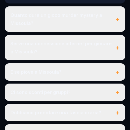
Quanto dura un gioco murder mystery a
+
Missoula?
Serve una connessione internet per giocare
+
a Missoula?
+
E se piove a Missoula?
+
Ci sono sconti per gruppi?
+
Dobbiamo prenotare una fascia oraria?