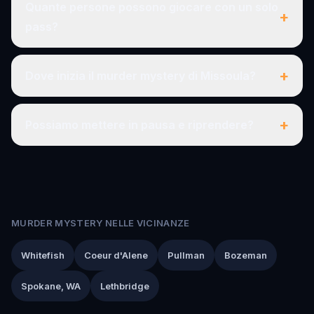
Quante persone possono giocare con un solo
+
pass?
+
Dove inizia il murder mystery di Missoula?
+
Possiamo mettere in pausa e riprendere?
MURDER MYSTERY NELLE VICINANZE
Whitefish
Coeur d'Alene
Pullman
Bozeman
Spokane, WA
Lethbridge