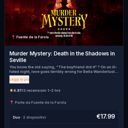
📍
Fuente de la Farola
Murder Mystery: Death in the Shadows in
Seville
You know the old saying, “The boyfriend did it” ? On an ill-
fated night, love goes terribly wrong for Bella Wanderlust
and Walter Bridges . Bella, a famous travel blogger, was
Leggi di più
found dead during a ghost tour led by the theatrical Percy
Shadows . Now, it’s up to you to uncover the truth. Was it
Walter, the obsessed boyfriend? Percy, the ghost tour
4.81
13 recensioni
·
1–2 hrs
guide with a flair for the dramatic? Or is someone else
hiding in the shadows? 🔎 Gather clues, interrogate
📍 Parte da Fuente de la Farola
suspects, and expose the real murderer before they strike
again. Make sure to have your pen and paper ready to jot
down all the crucial evidence.
€17.99
Duo
· 2 dispositivi