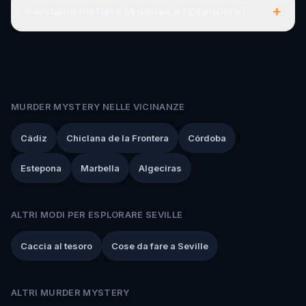
+
Possiamo mettere in pausa e riprendere?
MURDER MYSTERY NELLE VICINANZE
Cádiz
Chiclana de la Frontera
Córdoba
Estepona
Marbella
Algeciras
ALTRI MODI PER ESPLORARE SEVILLE
Caccia al tesoro
Cose da fare a Seville
ALTRI MURDER MYSTERY