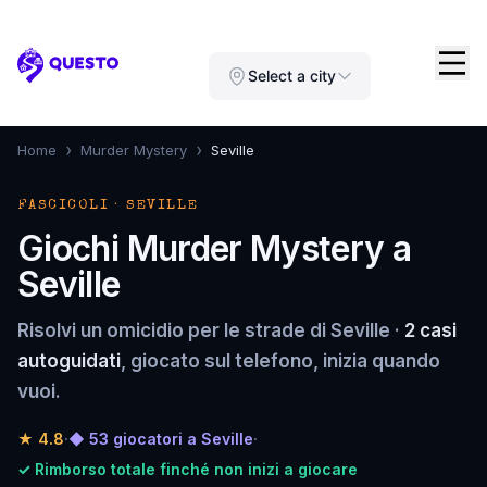
Questo
Select a city
›
›
Home
Murder Mystery
Seville
FASCICOLI · SEVILLE
Giochi Murder Mystery a
Seville
Risolvi un omicidio per le strade di Seville ·
2 casi
autoguidati
, giocato sul telefono, inizia quando
vuoi.
★
4.8
·
◆ 53 giocatori a Seville
·
✓ Rimborso totale finché non inizi a giocare