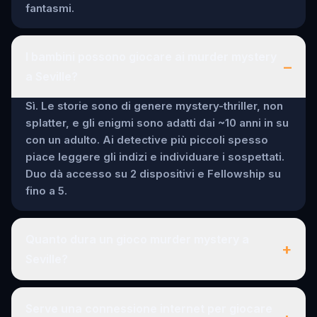
fantasmi.
I bambini possono giocare ai murder mystery
–
a Seville?
Sì. Le storie sono di genere mystery-thriller, non
splatter, e gli enigmi sono adatti dai ~10 anni in su
con un adulto. Ai detective più piccoli spesso
piace leggere gli indizi e individuare i sospettati.
Duo dà accesso su 2 dispositivi e Fellowship su
fino a 5.
Quanto dura un gioco murder mystery a
+
Seville?
Serve una connessione internet per giocare