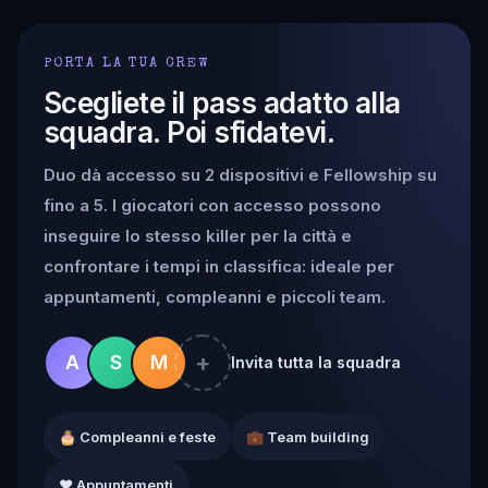
PORTA LA TUA CREW
Scegliete il pass adatto alla
squadra. Poi sfidatevi.
Duo dà accesso su 2 dispositivi e Fellowship su
fino a 5. I giocatori con accesso possono
inseguire lo stesso killer per la città e
confrontare i tempi in classifica: ideale per
appuntamenti, compleanni e piccoli team.
+
A
S
M
Invita tutta la squadra
🎂 Compleanni e feste
💼 Team building
❤️ Appuntamenti