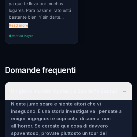
ya que te lleva por muchos
lugares. Para pasar el rato está
bastante bien. Y sin darte
cuenta estás andando sin parar
Read more
😆
Verified Player
Domande frequenti
–
Un gioco murder mystery a Seville fa paura?
Niente jump scare e niente attori che vi
inseguono. È una storia investigativa · pensate a
enigmi ingegnosi e cupi colpi di scena, non
all'horror. Se cercate qualcosa di davvero
spaventoso, provate piuttosto un tour dei