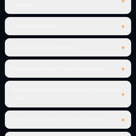
+
a Seville?
+
E se piove a Seville?
+
Ci sono sconti per gruppi?
+
Dobbiamo prenotare una fascia oraria?
Quante persone possono giocare con un solo
+
pass?
+
Dove inizia il murder mystery di Seville?