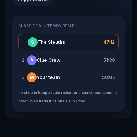
CLASSIFICA IN TEMPO REALE
👑
The Sleuths
47:12
S
Clue Crew
51:38
2
A
Your team
58:05
3
M
Le sfide in tempo reale richiedono una connessione · il
gioco in solitaria funziona al tuo ritmo.