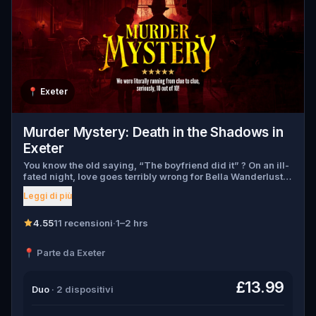
📍
Exeter
Murder Mystery: Death in the Shadows in
Exeter
You know the old saying, “The boyfriend did it” ? On an ill-
fated night, love goes terribly wrong for Bella Wanderlust
and Walter Bridges . Bella, a famous travel blogger, was
Leggi di più
found dead during a ghost tour led by the theatrical Percy
Shadows . Now, it’s up to you to uncover the truth. Was it
Walter, the obsessed boyfriend? Percy, the ghost tour
4.55
11 recensioni
·
1–2 hrs
guide with a flair for the dramatic? Or is someone else
hiding in the shadows? 🔎 Gather clues, interrogate
📍 Parte da Exeter
suspects, and expose the real murderer before they strike
again. Make sure to have your pen and paper ready to jot
down all the crucial evidence.
£13.99
Duo
· 2 dispositivi