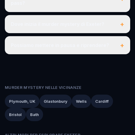
pass?
+
Dove inizia il murder mystery di Exeter?
+
Possiamo mettere in pausa e riprendere?
MURDER MYSTERY NELLE VICINANZE
Plymouth, UK
Glastonbury
Wells
Cardiff
Bristol
Bath
ALTRI MODI PER ESPLORARE EXETER