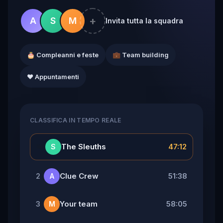
+
A
S
M
Invita tutta la squadra
🎂 Compleanni e feste
💼 Team building
❤️ Appuntamenti
CLASSIFICA IN TEMPO REALE
👑
The Sleuths
47:12
S
Clue Crew
51:38
2
A
Your team
58:05
3
M