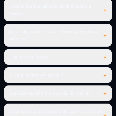
Quanto dura un gioco murder mystery a
+
Exeter?
Serve una connessione internet per giocare
+
a Exeter?
+
E se piove a Exeter?
+
Ci sono sconti per gruppi?
+
Dobbiamo prenotare una fascia oraria?
Quante persone possono giocare con un solo
+