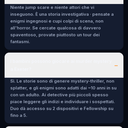
Niente jump scare e niente attori che vi
inseguono. È una storia investigativa · pensate a
enigmi ingegnosi e cupi colpi di scena, non
all'horror. Se cercate qualcosa di davvero
spaventoso, provate piuttosto un tour dei
fantasmi.
I bambini possono giocare ai murder mystery
–
a Exeter?
Sì. Le storie sono di genere mystery-thriller, non
splatter, e gli enigmi sono adatti dai ~10 anni in su
con un adulto. Ai detective più piccoli spesso
piace leggere gli indizi e individuare i sospettati.
Duo dà accesso su 2 dispositivi e Fellowship su
fino a 5.