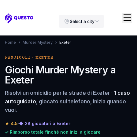
Questo
Select a city
›
›
Home
Murder Mystery
Exeter
FASCICOLI · EXETER
Giochi Murder Mystery a
Exeter
Risolvi un omicidio per le strade di Exeter ·
1 caso
autoguidato
, giocato sul telefono, inizia quando
vuoi.
★
4.5
·
◆ 28 giocatori a Exeter
·
✓ Rimborso totale finché non inizi a giocare