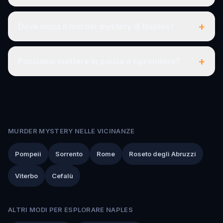
+
Dove inizia il murder mystery di Naples?
+
Possiamo mettere in pausa e riprendere?
MURDER MYSTERY NELLE VICINANZE
Pompeii
Sorrento
Rome
Roseto degli Abruzzi
Viterbo
Cefalù
ALTRI MODI PER ESPLORARE NAPLES