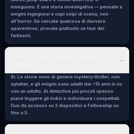
inseguono. È una storia investigativa — pensate a
enigmi ingegnosi e cupi colpi di scena, non
all'horror. Se cercate qualcosa di davvero
spaventoso, provate piuttosto un tour dei
fantasmi.
I bambini possono giocare ai murder mystery
–
a Naples?
Sì. Le storie sono di genere mystery-thriller, non
splatter, e gli enigmi sono adatti dai ~10 anni in su
con un adulto. Ai detective più piccoli spesso
piace leggere gli indizi e individuare i sospettati.
Duo dà accesso su 2 dispositivi e Fellowship su
fino a 5.
Quanto dura un gioco murder mystery a