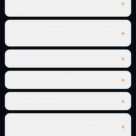
+
Naples?
Serve una connessione internet per giocare
+
a Naples?
+
E se piove a Naples?
+
Ci sono sconti per gruppi?
+
Dobbiamo prenotare una fascia oraria?
Quante persone possono giocare con un solo
+
pass?