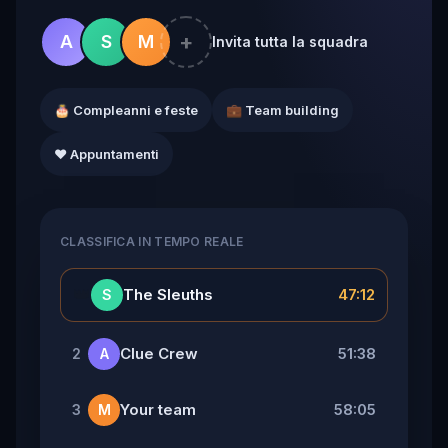
+
A
S
M
Invita tutta la squadra
🎂 Compleanni e feste
💼 Team building
❤️ Appuntamenti
CLASSIFICA IN TEMPO REALE
👑
The Sleuths
47:12
S
Clue Crew
51:38
2
A
Your team
58:05
3
M