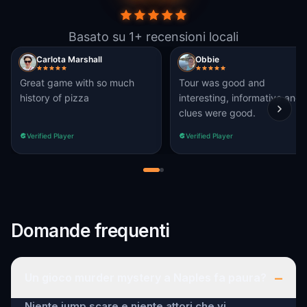
Basato su 1+ recensioni locali
Carlota Marshall
Obbie
Great game with so much
Tour was good and
history of pizza
interesting, informative and
clues were good.
Verified Player
Verified Player
Domande frequenti
–
Un gioco murder mystery a Naples fa paura?
Niente jump scare e niente attori che vi