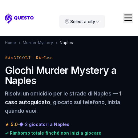
Questo
Select a city
›
›
Home
Murder Mystery
Naples
FASCICOLI · NAPLES
Giochi Murder Mystery a
Naples
Risolvi un omicidio per le strade di Naples —
1
caso autoguidato
, giocato sul telefono, inizia
quando vuoi.
★
5.0
·
◆ 2 giocatori a Naples
·
✓ Rimborso totale finché non inizi a giocare