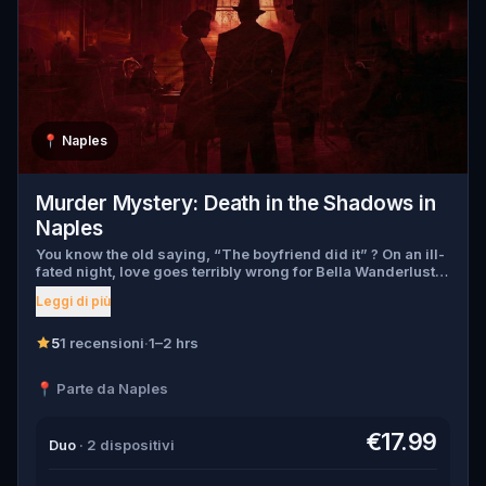
📍
Naples
Murder Mystery: Death in the Shadows in
Naples
You know the old saying, “The boyfriend did it” ? On an ill-
fated night, love goes terribly wrong for Bella Wanderlust
and Walter Bridges . Bella, a famous travel blogger, was
Leggi di più
found dead during a ghost tour led by the theatrical Percy
Shadows . Now, it’s up to you to uncover the truth. Was it
Walter, the obsessed boyfriend? Percy, the ghost tour
5
1 recensioni
·
1–2 hrs
guide with a flair for the dramatic? Or is someone else
hiding in the shadows? 🔎 Gather clues, interrogate
📍 Parte da Naples
suspects, and expose the real murderer before they strike
again. Make sure to have your pen and paper ready to jot
down all the crucial evidence.
€17.99
Duo
· 2 dispositivi