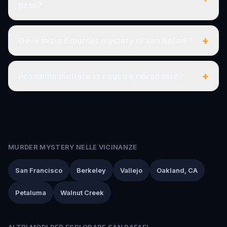
pass?
+
Dove inizia il murder mystery di San Rafael?
+
Possiamo mettere in pausa e riprendere?
MURDER MYSTERY NELLE VICINANZE
San Francisco
Berkeley
Vallejo
Oakland, CA
Petaluma
Walnut Creek
ALTRI MODI PER ESPLORARE SAN RAFAEL