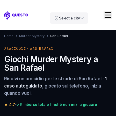
Questo
Select a city
›
›
Home
Murder Mystery
San Rafael
FASCICOLI · SAN RAFAEL
Giochi Murder Mystery a
San Rafael
Risolvi un omicidio per le strade di San Rafael ·
1
caso autoguidato
, giocato sul telefono, inizia
quando vuoi.
★
4.7
·
✓ Rimborso totale finché non inizi a giocare