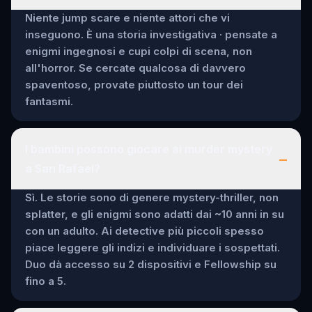
Niente jump scare e niente attori che vi
inseguono. È una storia investigativa · pensate a
enigmi ingegnosi e cupi colpi di scena, non
all'horror. Se cercate qualcosa di davvero
spaventoso, provate piuttosto un tour dei
fantasmi.
I bambini possono giocare ai murder mystery
–
a San Rafael?
Sì. Le storie sono di genere mystery-thriller, non
splatter, e gli enigmi sono adatti dai ~10 anni in su
con un adulto. Ai detective più piccoli spesso
piace leggere gli indizi e individuare i sospettati.
Duo dà accesso su 2 dispositivi e Fellowship su
fino a 5.