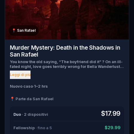
📍
San Rafael
Murder Mystery: Death in the Shadows in
San Rafael
You know the old saying, “The boyfriend did it” ? On an ill-
fated night, love goes terribly wrong for Bella Wanderlust
and Walter Bridges . Bella, a famous travel blogger, was
Leggi di più
found dead during a ghost tour led by the theatrical Percy
Shadows . Now, it’s up to you to uncover the truth. Was it
Walter, the obsessed boyfriend? Percy, the ghost tour
Nuovo caso
·
1–2 hrs
guide with a flair for the dramatic? Or is someone else
hiding in the shadows? 🔎 Gather clues, interrogate
📍 Parte da San Rafael
suspects, and expose the real murderer before they strike
again. Make sure to have your pen and paper ready to jot
down all the crucial evidence.
$17.99
Duo
· 2 dispositivi
$29.99
Fellowship
· fino a 5