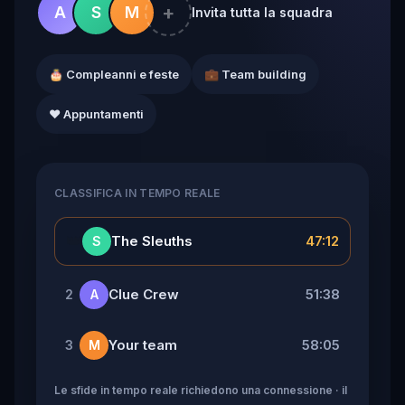
+
A
S
M
Invita tutta la squadra
🎂 Compleanni e feste
💼 Team building
❤️ Appuntamenti
CLASSIFICA IN TEMPO REALE
👑
The Sleuths
47:12
S
Clue Crew
51:38
2
A
Your team
58:05
3
M
Le sfide in tempo reale richiedono una connessione · il