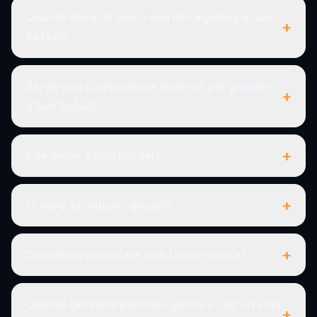
Quanto dura un gioco murder mystery a San
+
Rafael?
Serve una connessione internet per giocare
+
a San Rafael?
+
E se piove a San Rafael?
+
Ci sono sconti per gruppi?
+
Dobbiamo prenotare una fascia oraria?
Quante persone possono giocare con un solo
+