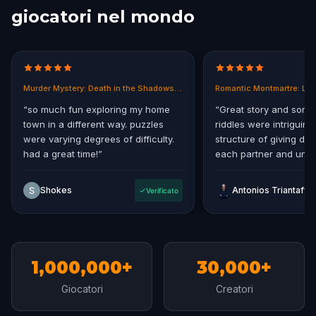
giocatori nel mondo
Murder Mystery: Death in the Shadows in East End, Melbourne
Romantic Montmartre: Los
“
so much fun exploring my home
“
Great story and some
town in a different way. puzzles
riddles were intriguing.
were varying degrees of difficulty.
structure of giving diff
had a great time!
”
each partner and uniti
storyline at the end.
”
Shokes
Verificato
1,000,000+
30,000+
Giocatori
Creatori