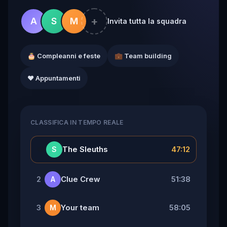
+
A
S
M
Invita tutta la squadra
🎂 Compleanni e feste
💼 Team building
❤️ Appuntamenti
CLASSIFICA IN TEMPO REALE
👑
The Sleuths
47:12
S
Clue Crew
51:38
2
A
Your team
58:05
3
M