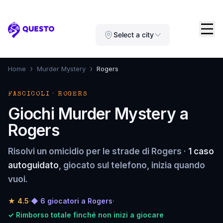
Questo
Select a city
›
›
Home
Murder Mystery
Rogers
FASCICOLI · ROGERS
Giochi Murder Mystery a
Rogers
Risolvi un omicidio per le strade di Rogers ·
1 caso
autoguidato
, giocato sul telefono, inizia quando
vuoi.
★
4.5
·
◆ 6 giocatori a Rogers
·
✓ Rimborso totale finché non inizi a giocare