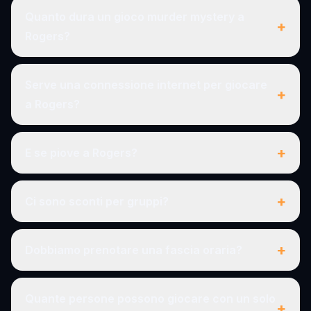
Quanto dura un gioco murder mystery a
+
Rogers?
Serve una connessione internet per giocare
+
a Rogers?
+
E se piove a Rogers?
+
Ci sono sconti per gruppi?
+
Dobbiamo prenotare una fascia oraria?
Quante persone possono giocare con un solo
+