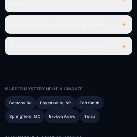
pass?
+
Dove inizia il murder mystery di Rogers?
+
Possiamo mettere in pausa e riprendere?
MURDER MYSTERY NELLE VICINANZE
Bentonville
Fayetteville, AR
Fort Smith
Springfield, MO
Broken Arrow
Tulsa
ALTRI MODI PER ESPLORARE ROGERS