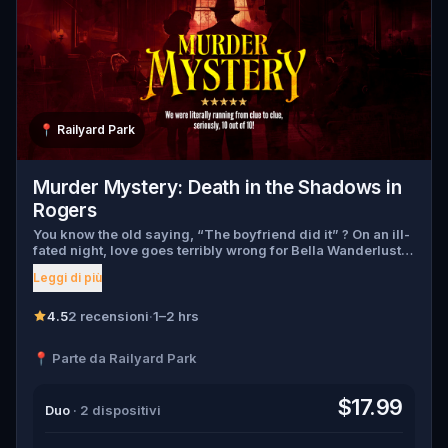
📍
Railyard Park
Murder Mystery: Death in the Shadows in
Rogers
You know the old saying, “The boyfriend did it” ? On an ill-
fated night, love goes terribly wrong for Bella Wanderlust
and Walter Bridges . Bella, a famous travel blogger, was
Leggi di più
found dead during a ghost tour led by the theatrical Percy
Shadows . Now, it’s up to you to uncover the truth. Was it
Walter, the obsessed boyfriend? Percy, the ghost tour
4.5
2 recensioni
·
1–2 hrs
guide with a flair for the dramatic? Or is someone else
hiding in the shadows? 🔎 Gather clues, interrogate
📍 Parte da Railyard Park
suspects, and expose the real murderer before they strike
again. Make sure to have your pen and paper ready to jot
down all the crucial evidence.
$17.99
Duo
· 2 dispositivi