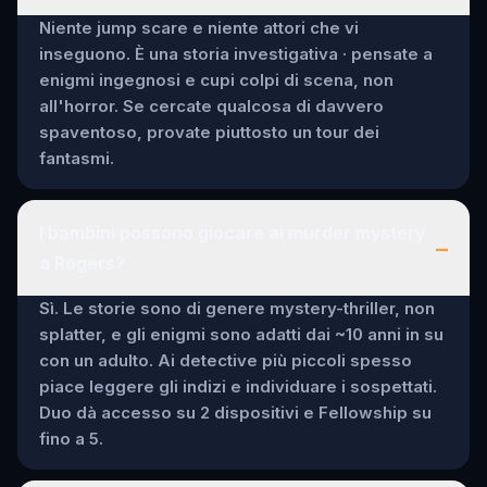
Niente jump scare e niente attori che vi
inseguono. È una storia investigativa · pensate a
enigmi ingegnosi e cupi colpi di scena, non
all'horror. Se cercate qualcosa di davvero
spaventoso, provate piuttosto un tour dei
fantasmi.
I bambini possono giocare ai murder mystery
–
a Rogers?
Sì. Le storie sono di genere mystery-thriller, non
splatter, e gli enigmi sono adatti dai ~10 anni in su
con un adulto. Ai detective più piccoli spesso
piace leggere gli indizi e individuare i sospettati.
Duo dà accesso su 2 dispositivi e Fellowship su
fino a 5.