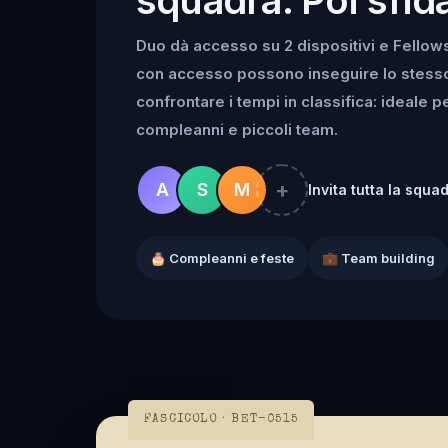
Duo dà accesso su 2 dispositivi e Fellowsh
con accesso possono inseguire lo stesso k
confrontare i tempi in classifica: ideale 
compleanni e piccoli team.
+
A
S
M
Invita tutta la squa
🎂 Compleanni e feste
💼 Team building
FASCICOLO · BET-0515