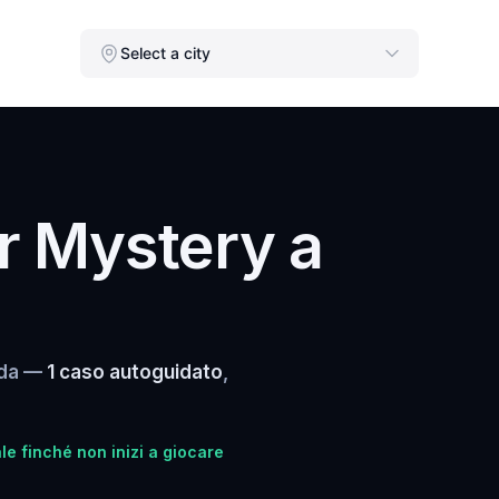
Select a city
r Mystery a
esda —
1 caso autoguidato
,
le finché non inizi a giocare