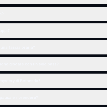
a?
ruppi?
una fascia oraria?
ono giocare con un solo pass?
r mystery di Bethesda?
 pausa e riprendere?