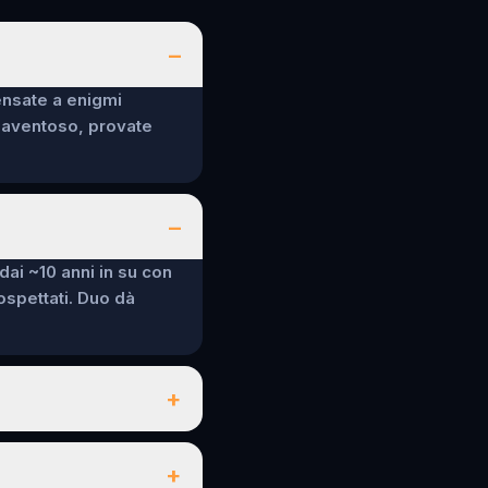
–
ensate a enigmi
spaventoso, provate
–
 dai ~10 anni in su con
sospettati. Duo dà
+
+