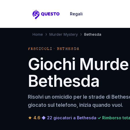
Regali
Questo
›
›
Home
Murder Mystery
Bethesda
FASCICOLI · BETHESDA
Giochi Murde
Bethesda
Risolvi un omicidio per le strade di Beth
giocato sul telefono, inizia quando vuoi.
★
4.6
·
◆ 22 giocatori a Bethesda
·
✓ Rimborso tota