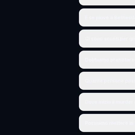
E se piove a Bethesd
Ci sono sconti per g
Dobbiamo prenotare 
Quante persone poss
Dove inizia il murde
Possiamo mettere in