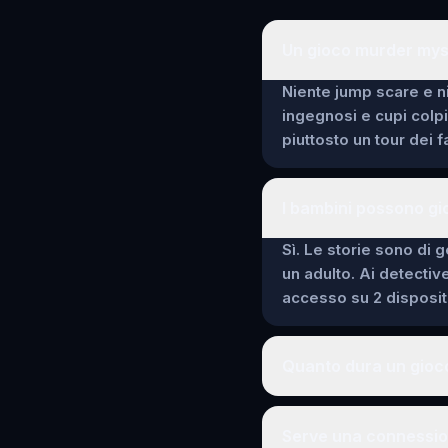
Un gioco murder mys
Niente jump scare e ni
ingegnosi e cupi colp
piuttosto un tour dei 
I bambini possono g
Sì. Le storie sono di g
un adulto. Ai detectiv
accesso su 2 dispositi
Quanto dura un gioc
Serve una connessio