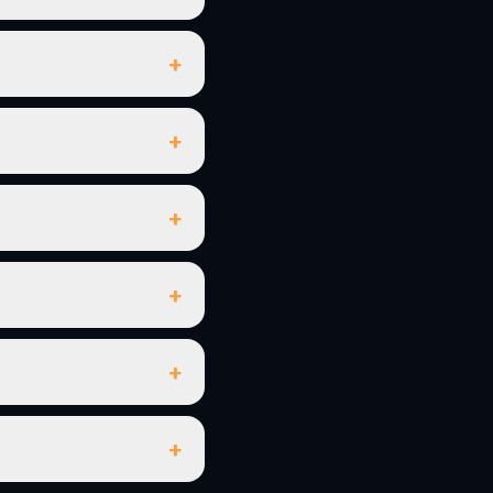
+
+
+
+
+
+