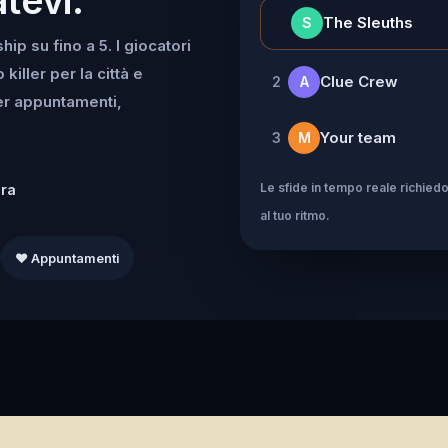
👑
The Sleuths
S
ip su fino a 5. I giocatori
iller per la città e
Clue Crew
2
A
per appuntamenti,
Your team
3
M
Le sfide in tempo reale richiedo
dra
al tuo ritmo.
❤️ Appuntamenti