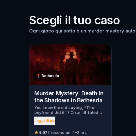
Scegli il tuo caso
Ogni gioco qui sotto è un murder mystery autog
📍
Bethesda
Murder Mystery: Death in
the Shadows in Bethesda
You know the old saying, “The
boyfriend did it” ? On an ill-fated
night, love goes terribly wrong for
Leggi di più
Bella Wanderlust and Walter Bridges
. Bella, a famous travel blogger, was
found dead during a ghost tour led
4.57
7 recensioni
·
1–2 hrs