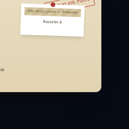
RISOLVI SUL POSTO
foto della prova — Bethesda
Reperto A
:
ciò