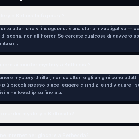
tery a Bethesda fa paura?
ente attori che vi inseguono. È una storia investigativa — p
i di scena, non all'horror. Se cercate qualcosa di davvero 
fantasmi.
iocare ai murder mystery a Bethesda?
enere mystery-thriller, non splatter, e gli enigmi sono adatti
e più piccoli spesso piace leggere gli indizi e individuare i 
vi e Fellowship su fino a 5.
o murder mystery a Bethesda?
ne internet per giocare a Bethesda?