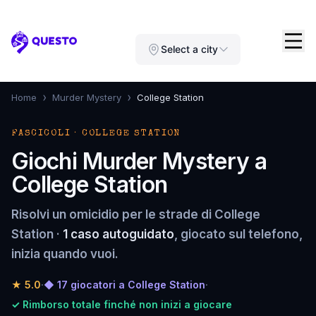
Questo
Select a city
›
›
Home
Murder Mystery
College Station
FASCICOLI · COLLEGE STATION
Giochi Murder Mystery a
College Station
Risolvi un omicidio per le strade di College
Station ·
1 caso autoguidato
, giocato sul telefono,
inizia quando vuoi.
★
5.0
·
◆ 17 giocatori a College Station
·
✓ Rimborso totale finché non inizi a giocare