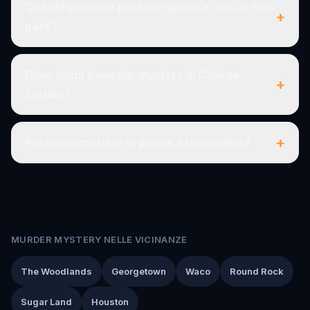
Quante persone possono giocare con un solo
+
pass?
Dove inizia il murder mystery di College
+
Station?
+
Possiamo mettere in pausa e riprendere?
MURDER MYSTERY NELLE VICINANZE
The Woodlands
Georgetown
Waco
Round Rock
Sugar Land
Houston