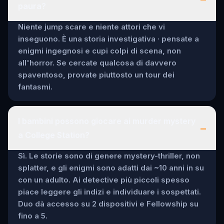
paura?
Niente jump scare e niente attori che vi
inseguono. È una storia investigativa · pensate a
enigmi ingegnosi e cupi colpi di scena, non
all'horror. Se cercate qualcosa di davvero
spaventoso, provate piuttosto un tour dei
fantasmi.
I bambini possono giocare ai murder mystery
–
a College Station?
Sì. Le storie sono di genere mystery-thriller, non
splatter, e gli enigmi sono adatti dai ~10 anni in su
con un adulto. Ai detective più piccoli spesso
piace leggere gli indizi e individuare i sospettati.
Duo dà accesso su 2 dispositivi e Fellowship su
fino a 5.