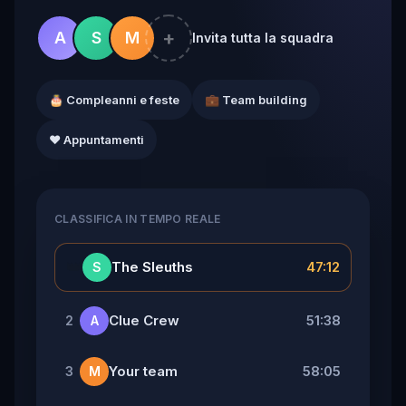
+
A
S
M
Invita tutta la squadra
🎂 Compleanni e feste
💼 Team building
❤️ Appuntamenti
CLASSIFICA IN TEMPO REALE
👑
The Sleuths
47:12
S
Clue Crew
51:38
2
A
Your team
58:05
3
M