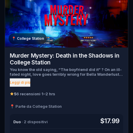
📍
College Station
Murder Mystery: Death in the Shadows in
College Station
You know the old saying, “The boyfriend did it” ? On an ill-
fated night, love goes terribly wrong for Bella Wanderlust
and Walter Bridges . Bella, a famous travel blogger, was
Leggi di più
found dead during a ghost tour led by the theatrical Percy
Shadows . Now, it’s up to you to uncover the truth. Was it
Walter, the obsessed boyfriend? Percy, the ghost tour
5
6 recensioni
·
1–2 hrs
guide with a flair for the dramatic? Or is someone else
hiding in the shadows? 🔎 Gather clues, interrogate
📍 Parte da College Station
suspects, and expose the real murderer before they strike
again. Make sure to have your pen and paper ready to jot
down all the crucial evidence.
$17.99
Duo
· 2 dispositivi