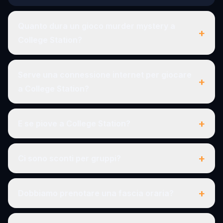
Quanto dura un gioco murder mystery a
+
College Station?
Serve una connessione internet per giocare
+
a College Station?
+
E se piove a College Station?
+
Ci sono sconti per gruppi?
+
Dobbiamo prenotare una fascia oraria?