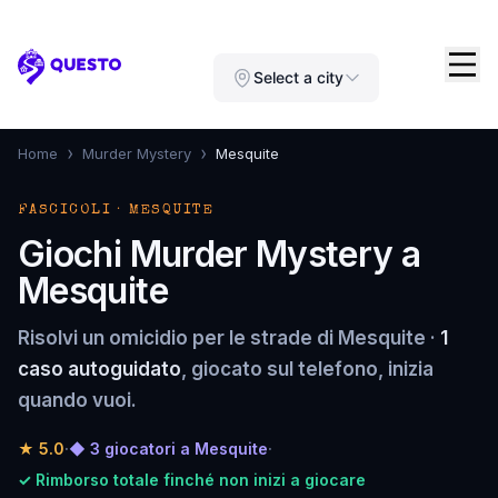
Questo
Select a city
›
›
Home
Murder Mystery
Mesquite
FASCICOLI · MESQUITE
Giochi Murder Mystery a
Mesquite
Risolvi un omicidio per le strade di Mesquite ·
1
caso autoguidato
, giocato sul telefono, inizia
quando vuoi.
★
5.0
·
◆ 3 giocatori a Mesquite
·
✓ Rimborso totale finché non inizi a giocare