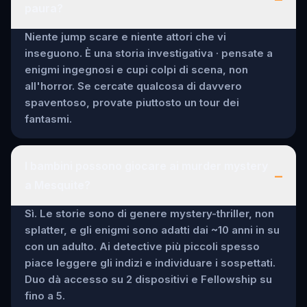
paura?
Niente jump scare e niente attori che vi
inseguono. È una storia investigativa · pensate a
enigmi ingegnosi e cupi colpi di scena, non
all'horror. Se cercate qualcosa di davvero
spaventoso, provate piuttosto un tour dei
fantasmi.
I bambini possono giocare ai murder mystery
–
a Mesquite?
Sì. Le storie sono di genere mystery-thriller, non
splatter, e gli enigmi sono adatti dai ~10 anni in su
con un adulto. Ai detective più piccoli spesso
piace leggere gli indizi e individuare i sospettati.
Duo dà accesso su 2 dispositivi e Fellowship su
fino a 5.