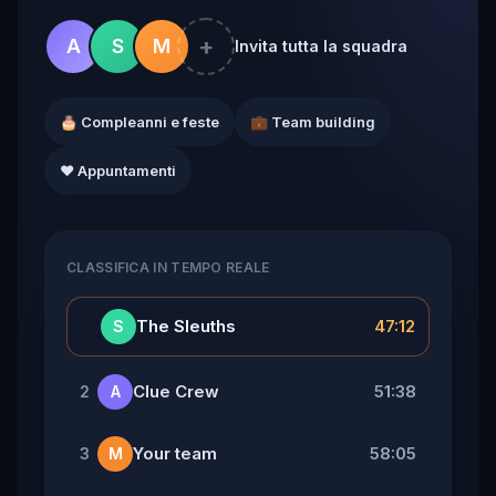
+
A
S
M
Invita tutta la squadra
🎂 Compleanni e feste
💼 Team building
❤️ Appuntamenti
CLASSIFICA IN TEMPO REALE
👑
The Sleuths
47:12
S
Clue Crew
51:38
2
A
Your team
58:05
3
M