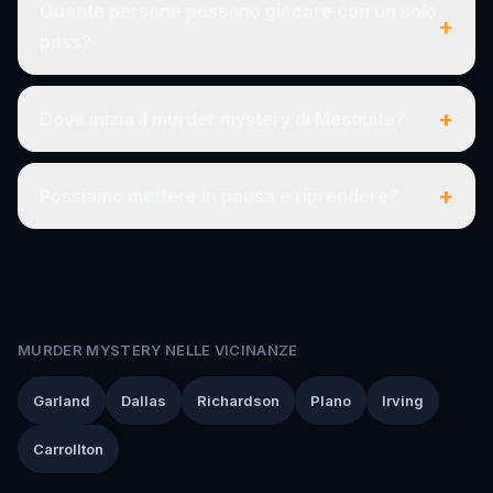
Quante persone possono giocare con un solo
+
pass?
+
Dove inizia il murder mystery di Mesquite?
+
Possiamo mettere in pausa e riprendere?
MURDER MYSTERY NELLE VICINANZE
Garland
Dallas
Richardson
Plano
Irving
Carrollton