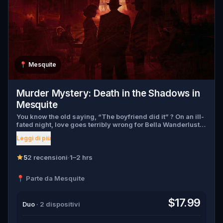
📍
Mesquite
Murder Mystery: Death in the Shadows in
Mesquite
You know the old saying, “The boyfriend did it” ? On an ill-
fated night, love goes terribly wrong for Bella Wanderlust
and Walter Bridges . Bella, a famous travel blogger, was
Leggi di più
found dead during a ghost tour led by the theatrical Percy
Shadows . Now, it’s up to you to uncover the truth. Was it
Walter, the obsessed boyfriend? Percy, the ghost tour
5
2 recensioni
·
1–2 hrs
guide with a flair for the dramatic? Or is someone else
hiding in the shadows? 🔎 Gather clues, interrogate
📍 Parte da Mesquite
suspects, and expose the real murderer before they strike
again. Make sure to have your pen and paper ready to jot
down all the crucial evidence.
$17.99
Duo
· 2 dispositivi