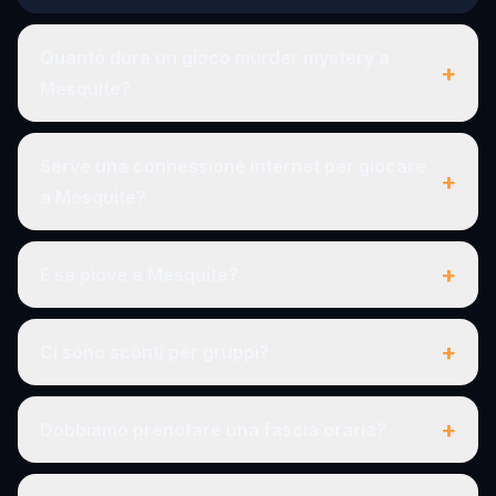
Quanto dura un gioco murder mystery a
+
Mesquite?
Serve una connessione internet per giocare
+
a Mesquite?
+
E se piove a Mesquite?
+
Ci sono sconti per gruppi?
+
Dobbiamo prenotare una fascia oraria?