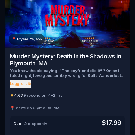
📍
Plymouth, MA
Murder Mystery: Death in the Shadows in
Plymouth, MA
You know the old saying, “The boyfriend did it” ? On an ill-
fated night, love goes terribly wrong for Bella Wanderlust
and Walter Bridges . Bella, a famous travel blogger, was
Leggi di più
found dead during a ghost tour led by the theatrical Percy
Shadows . Now, it’s up to you to uncover the truth. Was it
Walter, the obsessed boyfriend? Percy, the ghost tour
4.67
9 recensioni
·
1–2 hrs
guide with a flair for the dramatic? Or is someone else
hiding in the shadows? 🔎 Gather clues, interrogate
📍 Parte da Plymouth, MA
suspects, and expose the real murderer before they strike
again. Make sure to have your pen and paper ready to jot
down all the crucial evidence.
$17.99
Duo
· 2 dispositivi