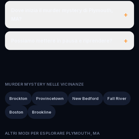
Dove inizia il murder mystery di Plymouth,
+
MA?
+
Possiamo mettere in pausa e riprendere?
MURDER MYSTERY NELLE VICINANZE
Brockton
Provincetown
New Bedford
Fall River
Boston
Brookline
ALTRI MODI PER ESPLORARE PLYMOUTH, MA