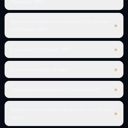
Plymouth, MA?
Serve una connessione internet per giocare
+
a Plymouth, MA?
+
E se piove a Plymouth, MA?
+
Ci sono sconti per gruppi?
+
Dobbiamo prenotare una fascia oraria?
Quante persone possono giocare con un solo
+
pass?