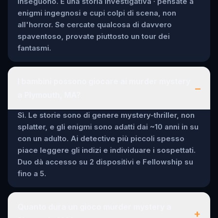
inseguono. È una storia investigativa · pensate a
enigmi ingegnosi e cupi colpi di scena, non
all'horror. Se cercate qualcosa di davvero
spaventoso, provate piuttosto un tour dei
fantasmi.
I bambini possono giocare ai murder mystery
–
a Plymouth, MA?
Sì. Le storie sono di genere mystery-thriller, non
splatter, e gli enigmi sono adatti dai ~10 anni in su
con un adulto. Ai detective più piccoli spesso
piace leggere gli indizi e individuare i sospettati.
Duo dà accesso su 2 dispositivi e Fellowship su
fino a 5.
Quanto dura un gioco murder mystery a
+