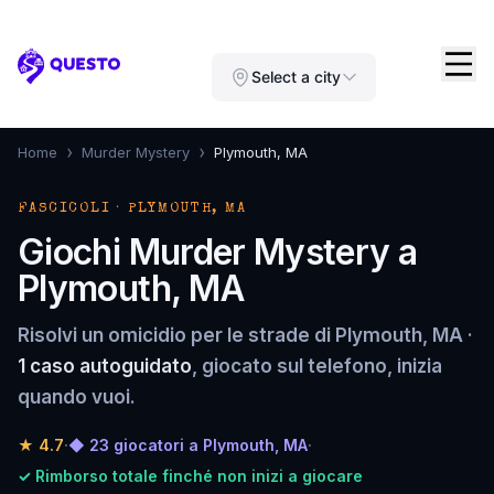
Questo
Select a city
›
›
Home
Murder Mystery
Plymouth, MA
FASCICOLI · PLYMOUTH, MA
Giochi Murder Mystery a
Plymouth, MA
Risolvi un omicidio per le strade di Plymouth, MA ·
1 caso autoguidato
, giocato sul telefono, inizia
quando vuoi.
★
4.7
·
◆ 23 giocatori a Plymouth, MA
·
✓ Rimborso totale finché non inizi a giocare