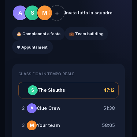
+
A
S
M
Invita tutta la squadra
🎂 Compleanni e feste
💼 Team building
❤️ Appuntamenti
CLASSIFICA IN TEMPO REALE
👑
The Sleuths
47:12
S
Clue Crew
51:38
2
A
Your team
58:05
3
M