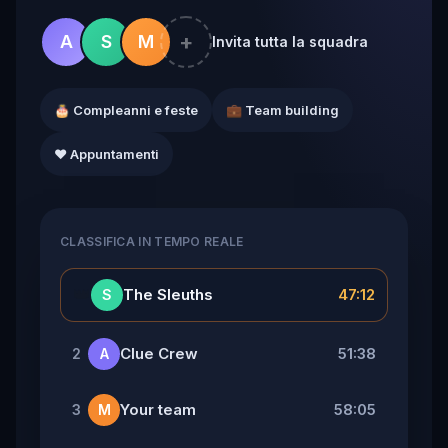
+
A
S
M
Invita tutta la squadra
🎂 Compleanni e feste
💼 Team building
❤️ Appuntamenti
CLASSIFICA IN TEMPO REALE
👑
The Sleuths
47:12
S
Clue Crew
51:38
2
A
Your team
58:05
3
M