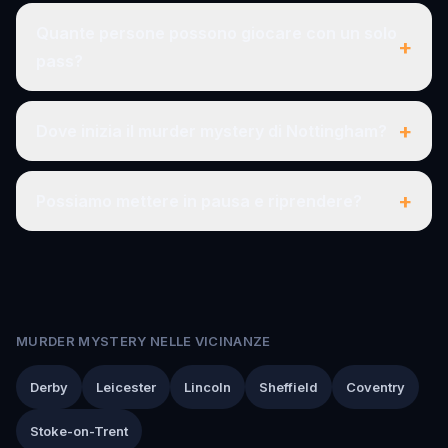
Quante persone possono giocare con un solo
+
pass?
+
Dove inizia il murder mystery di Nottingham?
+
Possiamo mettere in pausa e riprendere?
MURDER MYSTERY NELLE VICINANZE
Derby
Leicester
Lincoln
Sheffield
Coventry
Stoke-on-Trent