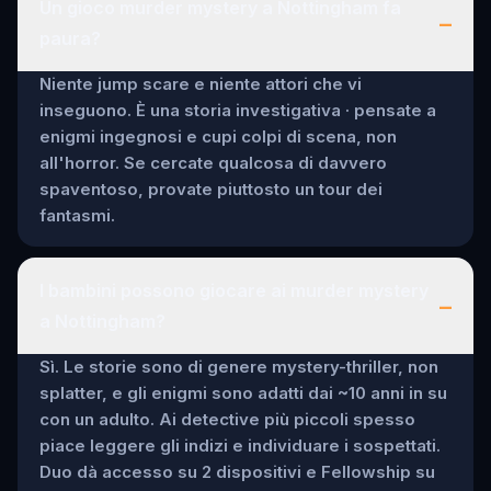
Un gioco murder mystery a Nottingham fa
–
paura?
Niente jump scare e niente attori che vi
inseguono. È una storia investigativa · pensate a
enigmi ingegnosi e cupi colpi di scena, non
all'horror. Se cercate qualcosa di davvero
spaventoso, provate piuttosto un tour dei
fantasmi.
I bambini possono giocare ai murder mystery
–
a Nottingham?
Sì. Le storie sono di genere mystery-thriller, non
splatter, e gli enigmi sono adatti dai ~10 anni in su
con un adulto. Ai detective più piccoli spesso
piace leggere gli indizi e individuare i sospettati.
Duo dà accesso su 2 dispositivi e Fellowship su