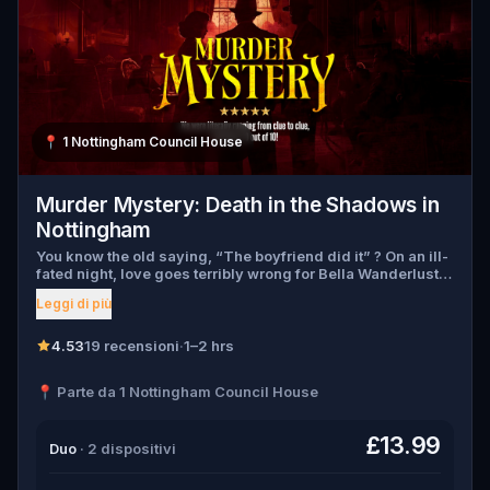
📍
1 Nottingham Council House
Murder Mystery: Death in the Shadows in
Nottingham
You know the old saying, “The boyfriend did it” ? On an ill-
fated night, love goes terribly wrong for Bella Wanderlust
and Walter Bridges . Bella, a famous travel blogger, was
Leggi di più
found dead during a ghost tour led by the theatrical Percy
Shadows . Now, it’s up to you to uncover the truth. Was it
Walter, the obsessed boyfriend? Percy, the ghost tour
4.53
19 recensioni
·
1–2 hrs
guide with a flair for the dramatic? Or is someone else
hiding in the shadows? 🔎 Gather clues, interrogate
📍 Parte da 1 Nottingham Council House
suspects, and expose the real murderer before they strike
again. Make sure to have your pen and paper ready to jot
down all the crucial evidence.
£13.99
Duo
· 2 dispositivi