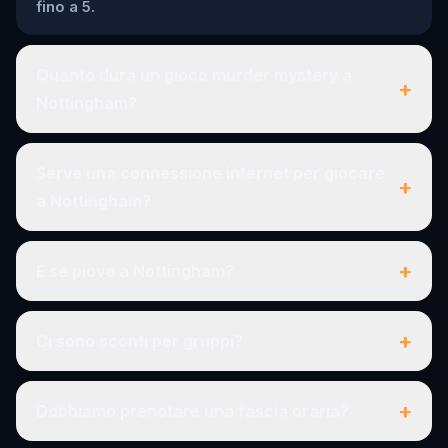
fino a 5.
Quanto dura un gioco murder mystery a
+
Nottingham?
Serve una connessione internet per giocare
+
a Nottingham?
+
E se piove a Nottingham?
+
Ci sono sconti per gruppi?
+
Dobbiamo prenotare una fascia oraria?