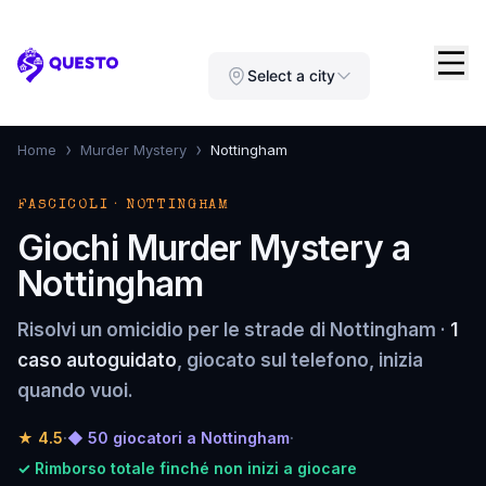
Questo
Select a city
›
›
Home
Murder Mystery
Nottingham
FASCICOLI · NOTTINGHAM
Giochi Murder Mystery a
Nottingham
Risolvi un omicidio per le strade di Nottingham ·
1
caso autoguidato
, giocato sul telefono, inizia
quando vuoi.
★
4.5
·
◆ 50 giocatori a Nottingham
·
✓ Rimborso totale finché non inizi a giocare