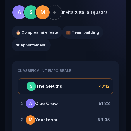
+
A
S
M
Invita tutta la squadra
🎂 Compleanni e feste
💼 Team building
❤️ Appuntamenti
CLASSIFICA IN TEMPO REALE
👑
The Sleuths
47:12
S
Clue Crew
51:38
2
A
Your team
58:05
3
M