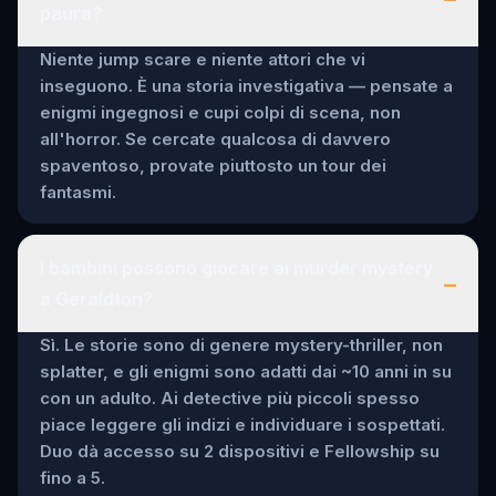
paura?
Niente jump scare e niente attori che vi
inseguono. È una storia investigativa — pensate a
enigmi ingegnosi e cupi colpi di scena, non
all'horror. Se cercate qualcosa di davvero
spaventoso, provate piuttosto un tour dei
fantasmi.
I bambini possono giocare ai murder mystery
–
a Geraldton?
Sì. Le storie sono di genere mystery-thriller, non
splatter, e gli enigmi sono adatti dai ~10 anni in su
con un adulto. Ai detective più piccoli spesso
piace leggere gli indizi e individuare i sospettati.
Duo dà accesso su 2 dispositivi e Fellowship su
fino a 5.