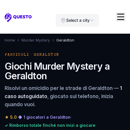
Questo
Select a city
›
›
Home
Murder Mystery
Geraldton
FASCICOLI · GERALDTON
Giochi Murder Mystery a
Geraldton
Risolvi un omicidio per le strade di Geraldton —
1
caso autoguidato
, giocato sul telefono, inizia
quando vuoi.
★
5.0
·
◆ 1 giocatori a Geraldton
·
✓ Rimborso totale finché non inizi a giocare