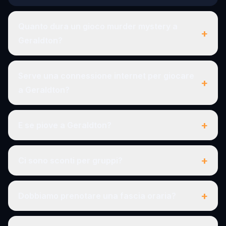
Quanto dura un gioco murder mystery a
+
Geraldton?
Serve una connessione internet per giocare
+
a Geraldton?
+
E se piove a Geraldton?
+
Ci sono sconti per gruppi?
+
Dobbiamo prenotare una fascia oraria?