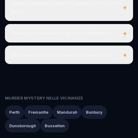
Quante persone possono giocare con un solo
+
pass?
+
Dove inizia il murder mystery di Geraldton?
+
Possiamo mettere in pausa e riprendere?
MURDER MYSTERY NELLE VICINANZE
Perth
Fremantle
Mandurah
Bunbury
Dunsborough
Busselton