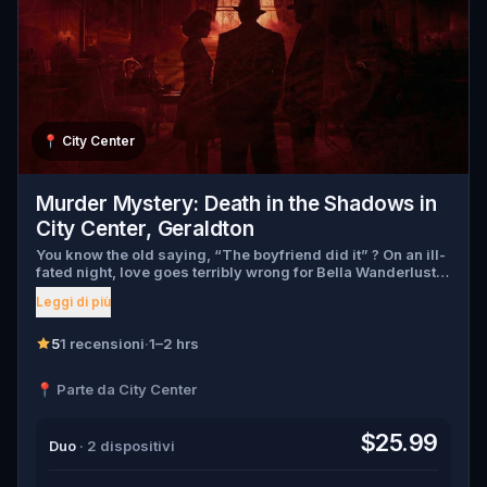
📍
City Center
Murder Mystery: Death in the Shadows in
City Center, Geraldton
You know the old saying, “The boyfriend did it” ? On an ill-
fated night, love goes terribly wrong for Bella Wanderlust
and Walter Bridges . Bella, a famous travel blogger, was
Leggi di più
found dead during a ghost tour led by the theatrical Percy
Shadows . Now, it’s up to you to uncover the truth. Was it
Walter, the obsessed boyfriend? Percy, the ghost tour
5
1 recensioni
·
1–2 hrs
guide with a flair for the dramatic? Or is someone else
hiding in the shadows? 🔎 Gather clues, interrogate
📍 Parte da City Center
suspects, and expose the real murderer before they strike
again. Make sure to have your pen and paper ready to jot
down all the crucial evidence.
$25.99
Duo
· 2 dispositivi