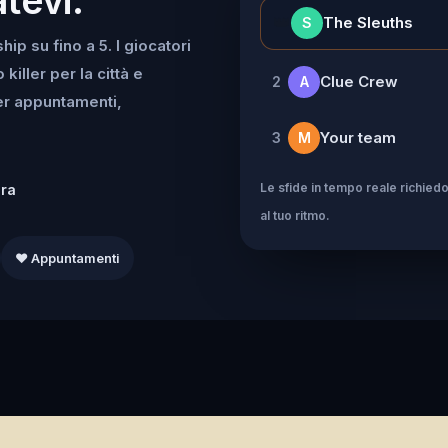
👑
The Sleuths
S
ip su fino a 5. I giocatori
iller per la città e
Clue Crew
2
A
per appuntamenti,
Your team
3
M
Le sfide in tempo reale richiedo
dra
al tuo ritmo.
❤️ Appuntamenti