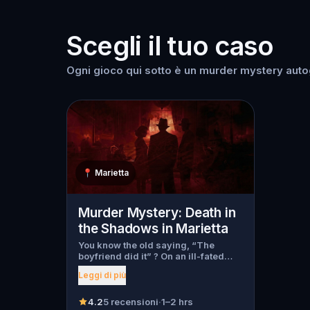
Scegli il tuo caso
Ogni gioco qui sotto è un murder mystery autogu
📍
Marietta
Murder Mystery: Death in
the Shadows in Marietta
You know the old saying, “The
boyfriend did it” ? On an ill-fated
night, love goes terribly wrong for
Leggi di più
Bella Wanderlust and Walter Bridges
. Bella, a famous travel blogger, was
found dead during a ghost tour led
4.2
5 recensioni
·
1–2 hrs