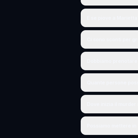
E se piove a Marietta
Ci sono sconti per g
Dobbiamo prenotare 
Quante persone poss
Dove inizia il murder
Possiamo mettere in