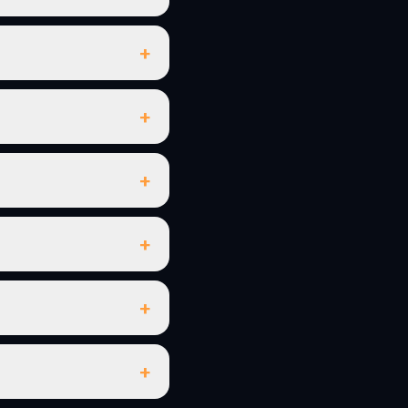
+
+
+
+
+
+