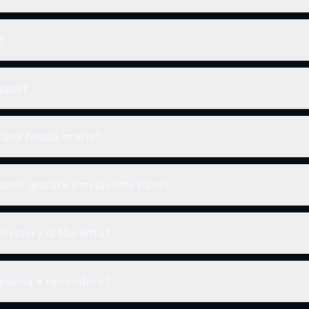
?
ruppi?
una fascia oraria?
ono giocare con un solo pass?
 mystery di Marietta?
 pausa e riprendere?