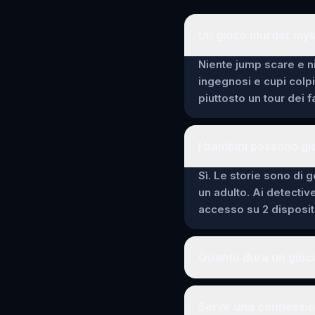
Un gioco murder myst
Niente jump scare e ni
ingegnosi e cupi colp
piuttosto un tour dei 
I bambini possono gi
Sì. Le storie sono di g
un adulto. Ai detectiv
accesso su 2 dispositi
Quanto dura un gioc
Serve una connession