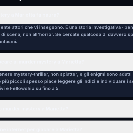
ery a Marietta fa paura?
ente attori che vi inseguono. È una storia investigativa · pe
i di scena, non all'horror. Se cercate qualcosa di davvero 
fantasmi.
ocare ai murder mystery a Marietta?
enere mystery-thriller, non splatter, e gli enigmi sono adatti
e più piccoli spesso piace leggere gli indizi e individuare i 
vi e Fellowship su fino a 5.
o murder mystery a Marietta?
e internet per giocare a Marietta?