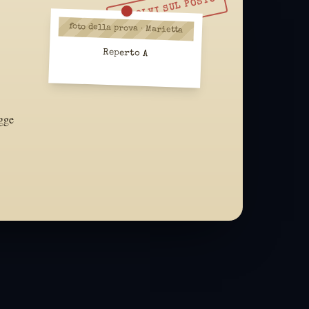
RISOLVI SUL POSTO
foto della prova · Marietta
Reperto A
egge