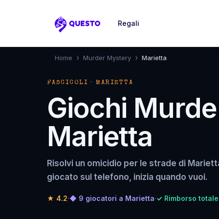
Regali
Questo
›
›
Home
Murder Mystery
Marietta
FASCICOLI · MARIETTA
Giochi Murde
Marietta
Risolvi un omicidio per le strade di Mariett
giocato sul telefono, inizia quando vuoi.
★
4.2
·
◆ 9 giocatori a Marietta
·
✓ Rimborso totale