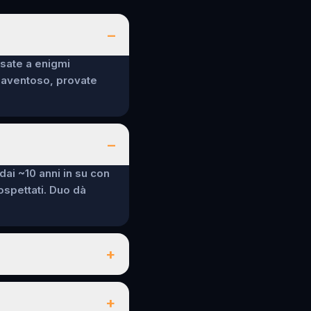
–
nsate a enigmi
spaventoso, provate
–
 dai ~10 anni in su con
sospettati. Duo dà
+
+