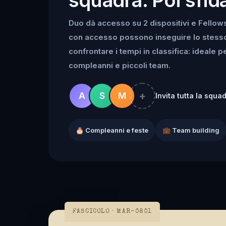
Duo dà accesso su 2 dispositivi e Fellowsh
con accesso possono inseguire lo stesso k
confrontare i tempi in classifica: ideale 
compleanni e piccoli team.
+
A
S
M
Invita tutta la squa
🎂 Compleanni e feste
💼 Team building
FASCICOLO · MAR-0801