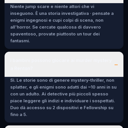
Niente jump scare e niente attori che vi
inseguono. È una storia investigativa · pensate a
enigmi ingegnosi e cupi colpi di scena, non
all'horror. Se cercate qualcosa di davvero
spaventoso, provate piuttosto un tour dei
fantasmi.
I bambini possono giocare ai murder mystery
–
a Renton?
Sì. Le storie sono di genere mystery-thriller, non
splatter, e gli enigmi sono adatti dai ~10 anni in su
con un adulto. Ai detective più piccoli spesso
piace leggere gli indizi e individuare i sospettati.
Duo dà accesso su 2 dispositivi e Fellowship su
fino a 5.