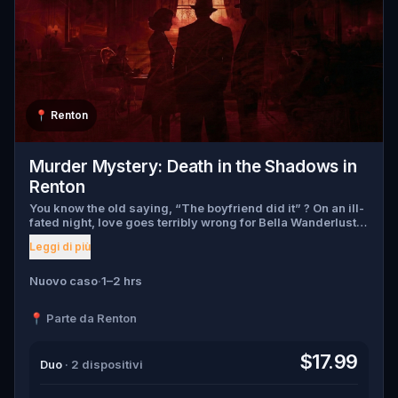
📍
Renton
Murder Mystery: Death in the Shadows in
Renton
You know the old saying, “The boyfriend did it” ? On an ill-
fated night, love goes terribly wrong for Bella Wanderlust
and Walter Bridges . Bella, a famous travel blogger, was
Leggi di più
found dead during a ghost tour led by the theatrical Percy
Shadows . Now, it’s up to you to uncover the truth. Was it
Walter, the obsessed boyfriend? Percy, the ghost tour
Nuovo caso
·
1–2 hrs
guide with a flair for the dramatic? Or is someone else
hiding in the shadows? 🔎 Gather clues, interrogate
📍 Parte da Renton
suspects, and expose the real murderer before they strike
again. Make sure to have your pen and paper ready to jot
down all the crucial evidence.
$17.99
Duo
· 2 dispositivi