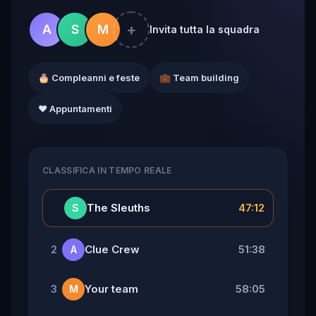
+
A
S
M
Invita tutta la squadra
🎂 Compleanni e feste
💼 Team building
❤️ Appuntamenti
CLASSIFICA IN TEMPO REALE
👑
The Sleuths
47:12
S
Clue Crew
51:38
2
A
Your team
58:05
3
M