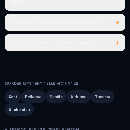
pass?
+
Dove inizia il murder mystery di Renton?
+
Possiamo mettere in pausa e riprendere?
MURDER MYSTERY NELLE VICINANZE
Kent
Bellevue
Seattle
Kirkland
Tacoma
Snohomish
ALTRI MODI PER ESPLORARE RENTON