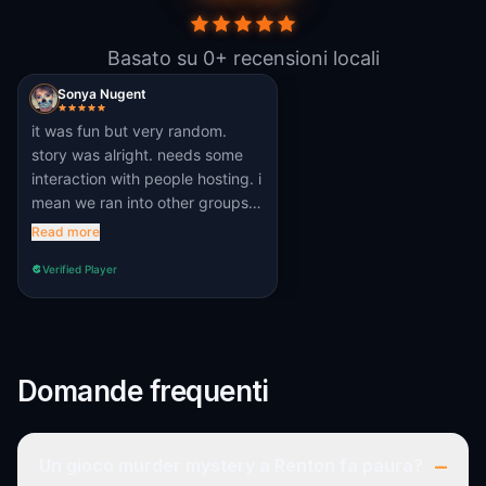
Basato su 0+ recensioni locali
Sonya Nugent
it was fun but very random.
story was alright. needs some
interaction with people hosting. i
mean we ran into other groups
but eh
Read more
Verified Player
Domande frequenti
–
Un gioco murder mystery a Renton fa paura?