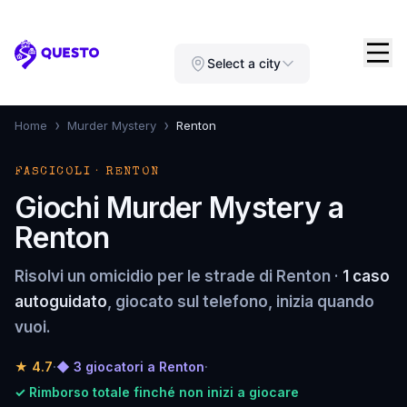
Questo
Select a city
›
›
Home
Murder Mystery
Renton
FASCICOLI · RENTON
Giochi Murder Mystery a
Renton
Risolvi un omicidio per le strade di Renton ·
1 caso
autoguidato
, giocato sul telefono, inizia quando
vuoi.
★
4.7
·
◆ 3 giocatori a Renton
·
✓ Rimborso totale finché non inizi a giocare