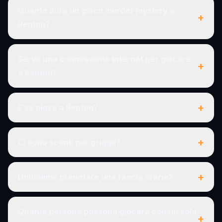
Quanto dura un gioco murder mystery a
+
Renton?
Serve una connessione internet per giocare
+
a Renton?
+
E se piove a Renton?
+
Ci sono sconti per gruppi?
+
Dobbiamo prenotare una fascia oraria?
Quante persone possono giocare con un solo
+