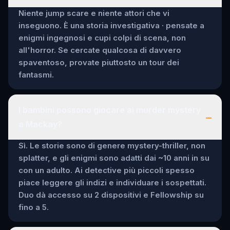
Niente jump scare e niente attori che vi
inseguono. È una storia investigativa · pensate a
enigmi ingegnosi e cupi colpi di scena, non
all'horror. Se cercate qualcosa di davvero
spaventoso, provate piuttosto un tour dei
fantasmi.
I bambini possono giocare ai murder mystery
–
a Mackay?
Sì. Le storie sono di genere mystery-thriller, non
splatter, e gli enigmi sono adatti dai ~10 anni in su
con un adulto. Ai detective più piccoli spesso
piace leggere gli indizi e individuare i sospettati.
Duo dà accesso su 2 dispositivi e Fellowship su
fino a 5.