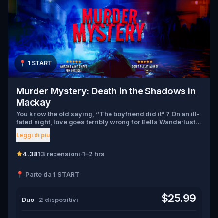
📍
1 START
Murder Mystery: Death in the Shadows in
Mackay
You know the old saying, “The boyfriend did it” ? On an ill-
fated night, love goes terribly wrong for Bella Wanderlust
and Walter Bridges . Bella, a famous travel blogger, was
Leggi di più
found dead during a ghost tour led by the theatrical Percy
Shadows . Now, it’s up to you to uncover the truth. Was it
Walter, the obsessed boyfriend? Percy, the ghost tour
4.38
13 recensioni
·
1–2 hrs
guide with a flair for the dramatic? Or is someone else
hiding in the shadows? 🔎 Gather clues, interrogate
📍 Parte da 1 START
suspects, and expose the real murderer before they strike
again. Make sure to have your pen and paper ready to jot
down all the crucial evidence.
$25.99
Duo
· 2 dispositivi