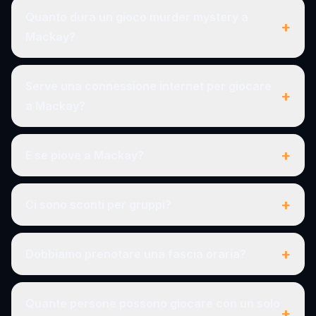
Quanto dura un gioco murder mystery a
+
Mackay?
Serve una connessione internet per giocare
+
a Mackay?
+
E se piove a Mackay?
+
Ci sono sconti per gruppi?
+
Dobbiamo prenotare una fascia oraria?
Quante persone possono giocare con un solo
+