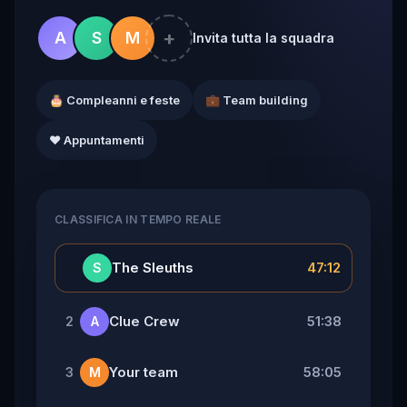
+
A
S
M
Invita tutta la squadra
🎂 Compleanni e feste
💼 Team building
❤️ Appuntamenti
CLASSIFICA IN TEMPO REALE
👑
The Sleuths
47:12
S
Clue Crew
51:38
2
A
Your team
58:05
3
M