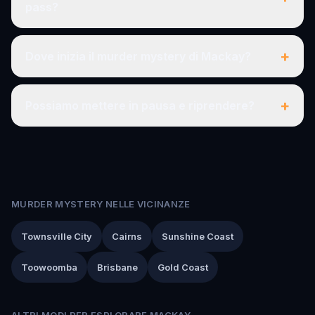
pass?
+
Dove inizia il murder mystery di Mackay?
+
Possiamo mettere in pausa e riprendere?
MURDER MYSTERY NELLE VICINANZE
Townsville City
Cairns
Sunshine Coast
Toowoomba
Brisbane
Gold Coast
ALTRI MODI PER ESPLORARE MACKAY