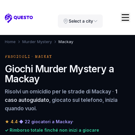
Questo
Select a city
›
›
Home
Murder Mystery
Mackay
FASCICOLI · MACKAY
Giochi Murder Mystery a
Mackay
Risolvi un omicidio per le strade di Mackay ·
1
caso autoguidato
, giocato sul telefono, inizia
quando vuoi.
★
4.4
·
◆ 22 giocatori a Mackay
·
✓ Rimborso totale finché non inizi a giocare