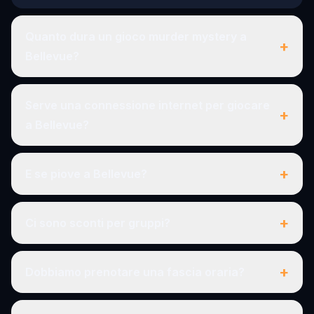
Quanto dura un gioco murder mystery a
+
Bellevue?
Serve una connessione internet per giocare
+
a Bellevue?
+
E se piove a Bellevue?
+
Ci sono sconti per gruppi?
+
Dobbiamo prenotare una fascia oraria?