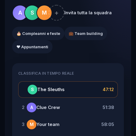
+
A
S
M
Invita tutta la squadra
🎂 Compleanni e feste
💼 Team building
❤️ Appuntamenti
CLASSIFICA IN TEMPO REALE
👑
The Sleuths
47:12
S
Clue Crew
51:38
2
A
Your team
58:05
3
M