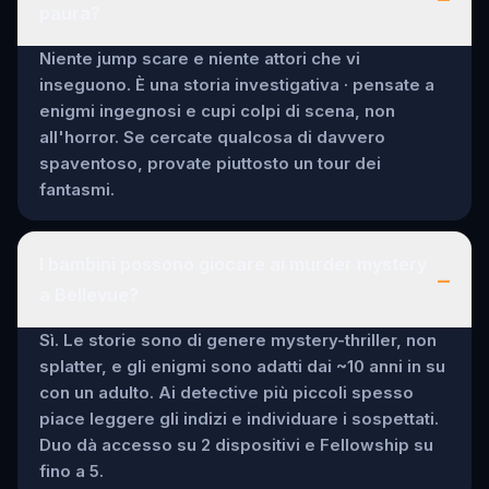
paura?
Niente jump scare e niente attori che vi
inseguono. È una storia investigativa · pensate a
enigmi ingegnosi e cupi colpi di scena, non
all'horror. Se cercate qualcosa di davvero
spaventoso, provate piuttosto un tour dei
fantasmi.
I bambini possono giocare ai murder mystery
–
a Bellevue?
Sì. Le storie sono di genere mystery-thriller, non
splatter, e gli enigmi sono adatti dai ~10 anni in su
con un adulto. Ai detective più piccoli spesso
piace leggere gli indizi e individuare i sospettati.
Duo dà accesso su 2 dispositivi e Fellowship su
fino a 5.