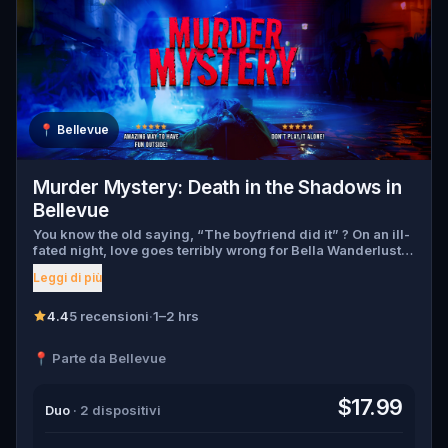
📍
Bellevue
Murder Mystery: Death in the Shadows in
Bellevue
You know the old saying, “The boyfriend did it” ? On an ill-
fated night, love goes terribly wrong for Bella Wanderlust
and Walter Bridges . Bella, a famous travel blogger, was
Leggi di più
found dead during a ghost tour led by the theatrical Percy
Shadows . Now, it’s up to you to uncover the truth. Was it
Walter, the obsessed boyfriend? Percy, the ghost tour
4.4
5 recensioni
·
1–2 hrs
guide with a flair for the dramatic? Or is someone else
hiding in the shadows? 🔎 Gather clues, interrogate
📍 Parte da Bellevue
suspects, and expose the real murderer before they strike
again. Make sure to have your pen and paper ready to jot
down all the crucial evidence.
$17.99
Duo
· 2 dispositivi