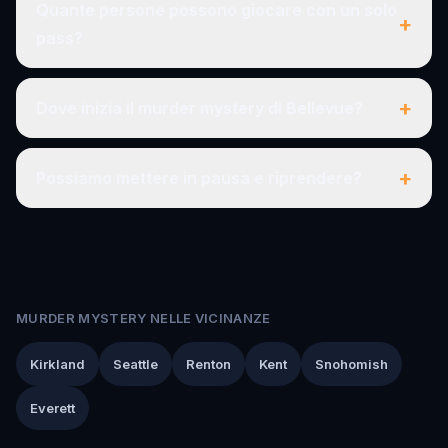
Quante persone possono giocare con un solo
+
pass?
+
Dove inizia il murder mystery di Bellevue?
+
Possiamo mettere in pausa e riprendere?
MURDER MYSTERY NELLE VICINANZE
Kirkland
Seattle
Renton
Kent
Snohomish
Everett