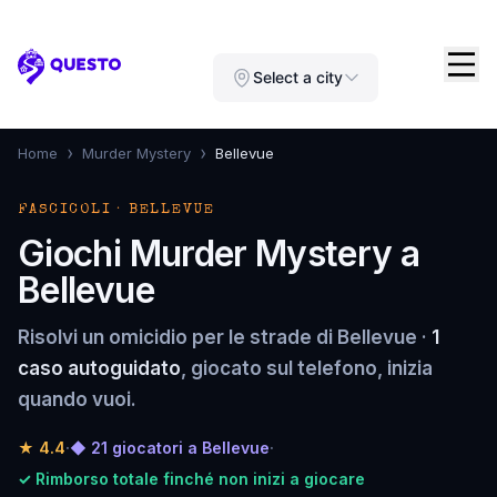
Questo
Select a city
›
›
Home
Murder Mystery
Bellevue
FASCICOLI · BELLEVUE
Giochi Murder Mystery a
Bellevue
Risolvi un omicidio per le strade di Bellevue ·
1
caso autoguidato
, giocato sul telefono, inizia
quando vuoi.
★
4.4
·
◆ 21 giocatori a Bellevue
·
✓ Rimborso totale finché non inizi a giocare