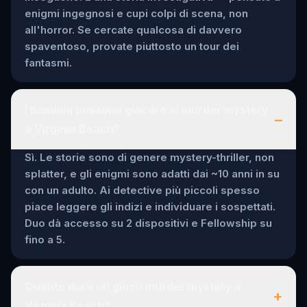
enigmi ingegnosi e cupi colpi di scena, non
all'horror. Se cercate qualcosa di davvero
spaventoso, provate piuttosto un tour dei
fantasmi.
I bambini possono giocare ai murder mystery
–
a Virginia Beach?
Sì. Le storie sono di genere mystery-thriller, non
splatter, e gli enigmi sono adatti dai ~10 anni in su
con un adulto. Ai detective più piccoli spesso
piace leggere gli indizi e individuare i sospettati.
Duo dà accesso su 2 dispositivi e Fellowship su
fino a 5.
Quanto dura un gioco murder mystery a
+
Virginia Beach?