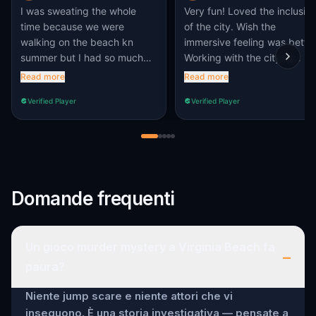
I was sweating the whole
Very fun! Loved the inclusio
time because we were
of the city. Wish the
walking on the beach kn
immersive feeling was better
summer but I had so much
Working with the city to
fun.
decorate locations, city
Read more
Read more
volunteers/staff, more
Verified Player
Verified Player
bonuses using city building
and locations. Overall fun
and am excited to do more!
Domande frequenti
Un gioco murder mystery a Virginia Beach fa
–
paura?
Niente jump scare e niente attori che vi
inseguono. È una storia investigativa — pensate a