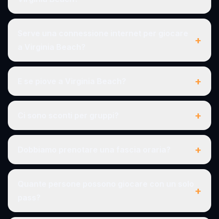
Serve una connessione internet per giocare
+
a Virginia Beach?
+
E se piove a Virginia Beach?
+
Ci sono sconti per gruppi?
+
Dobbiamo prenotare una fascia oraria?
Quante persone possono giocare con un solo
+
pass?