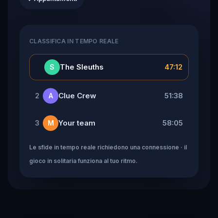
CLASSIFICA IN TEMPO REALE
👑
The Sleuths
47:12
S
Clue Crew
51:38
2
A
Your team
58:05
3
M
Le sfide in tempo reale richiedono una connessione · il
gioco in solitaria funziona al tuo ritmo.