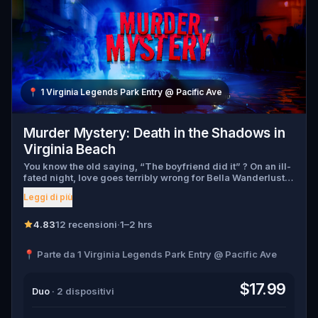
📍
1 Virginia Legends Park Entry @ Pacific Ave
Murder Mystery: Death in the Shadows in
Virginia Beach
You know the old saying, “The boyfriend did it” ? On an ill-
fated night, love goes terribly wrong for Bella Wanderlust
and Walter Bridges . Bella, a famous travel blogger, was
Leggi di più
found dead during a ghost tour led by the theatrical Percy
Shadows . Now, it’s up to you to uncover the truth. Was it
Walter, the obsessed boyfriend? Percy, the ghost tour
4.83
12 recensioni
·
1–2 hrs
guide with a flair for the dramatic? Or is someone else
hiding in the shadows? 🔎 Gather clues, interrogate
📍 Parte da 1 Virginia Legends Park Entry @ Pacific Ave
suspects, and expose the real murderer before they strike
again. Make sure to have your pen and paper ready to jot
down all the crucial evidence.
$17.99
Duo
· 2 dispositivi