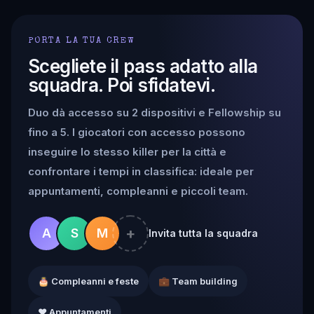
PORTA LA TUA CREW
Scegliete il pass adatto alla
squadra. Poi sfidatevi.
Duo dà accesso su 2 dispositivi e Fellowship su
fino a 5. I giocatori con accesso possono
inseguire lo stesso killer per la città e
confrontare i tempi in classifica: ideale per
appuntamenti, compleanni e piccoli team.
+
A
S
M
Invita tutta la squadra
🎂 Compleanni e feste
💼 Team building
❤️ Appuntamenti