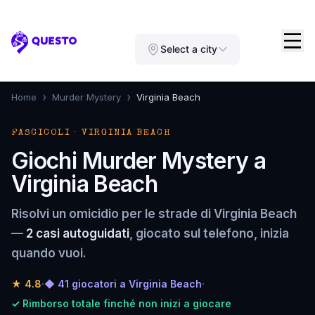
Questo
Select a city
›
›
Home
Murder Mystery
Virginia Beach
FASCICOLI · VIRGINIA BEACH
Giochi Murder Mystery a
Virginia Beach
Risolvi un omicidio per le strade di Virginia Beach
—
2 casi autoguidati
, giocato sul telefono, inizia
quando vuoi.
★
4.8
·
◆ 41 giocatori a Virginia Beach
·
✓ Rimborso totale finché non inizi a giocare