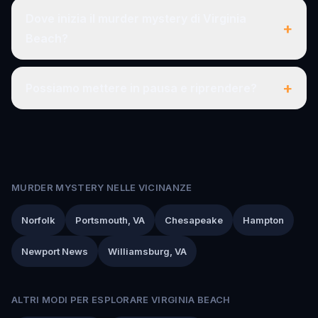
Dove inizia il murder mystery di Virginia
+
Beach?
+
Possiamo mettere in pausa e riprendere?
MURDER MYSTERY NELLE VICINANZE
Norfolk
Portsmouth, VA
Chesapeake
Hampton
Newport News
Williamsburg, VA
ALTRI MODI PER ESPLORARE VIRGINIA BEACH