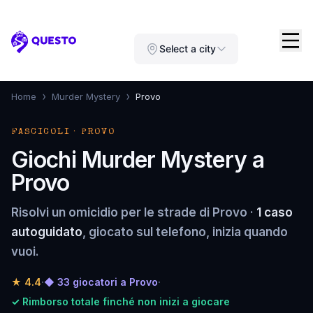
Questo
Select a city
›
›
Home
Murder Mystery
Provo
FASCICOLI · PROVO
Giochi Murder Mystery a
Provo
Risolvi un omicidio per le strade di Provo ·
1 caso
autoguidato
, giocato sul telefono, inizia quando
vuoi.
★
4.4
·
◆ 33 giocatori a Provo
·
✓ Rimborso totale finché non inizi a giocare