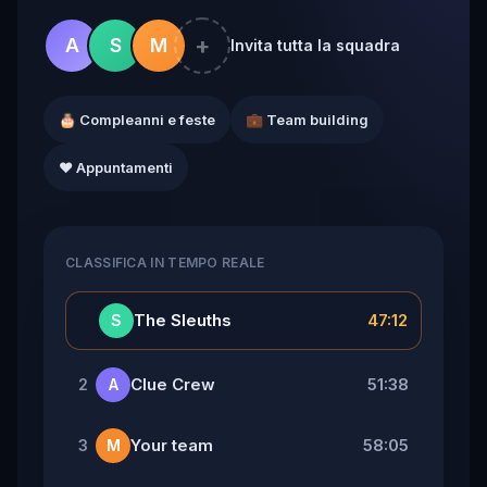
+
A
S
M
Invita tutta la squadra
🎂 Compleanni e feste
💼 Team building
❤️ Appuntamenti
CLASSIFICA IN TEMPO REALE
👑
The Sleuths
47:12
S
Clue Crew
51:38
2
A
Your team
58:05
3
M