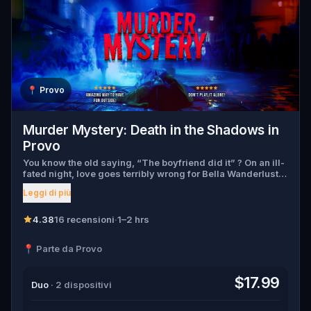
📍
Provo
Murder Mystery: Death in the Shadows in
Provo
You know the old saying, “The boyfriend did it” ? On an ill-
fated night, love goes terribly wrong for Bella Wanderlust
and Walter Bridges . Bella, a famous travel blogger, was
Leggi di più
found dead during a ghost tour led by the theatrical Percy
Shadows . Now, it’s up to you to uncover the truth. Was it
Walter, the obsessed boyfriend? Percy, the ghost tour
4.38
16 recensioni
·
1–2 hrs
guide with a flair for the dramatic? Or is someone else
hiding in the shadows? 🔎 Gather clues, interrogate
📍 Parte da Provo
suspects, and expose the real murderer before they strike
again. Make sure to have your pen and paper ready to jot
down all the crucial evidence.
$17.99
Duo
· 2 dispositivi