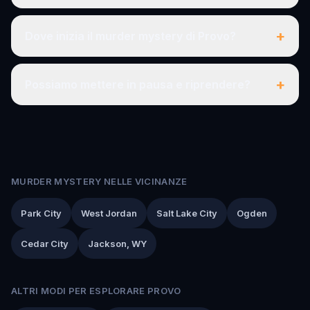
+
Dove inizia il murder mystery di Provo?
+
Possiamo mettere in pausa e riprendere?
MURDER MYSTERY NELLE VICINANZE
Park City
West Jordan
Salt Lake City
Ogden
Cedar City
Jackson, WY
ALTRI MODI PER ESPLORARE PROVO