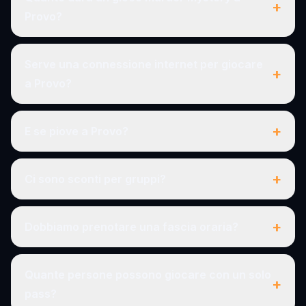
+
Provo?
Serve una connessione internet per giocare
+
a Provo?
+
E se piove a Provo?
+
Ci sono sconti per gruppi?
+
Dobbiamo prenotare una fascia oraria?
Quante persone possono giocare con un solo
+
pass?