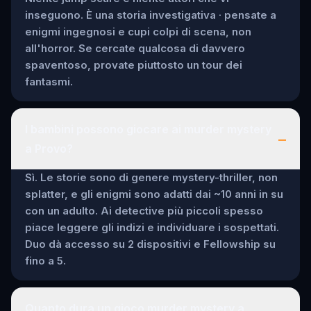
inseguono. È una storia investigativa · pensate a
enigmi ingegnosi e cupi colpi di scena, non
all'horror. Se cercate qualcosa di davvero
spaventoso, provate piuttosto un tour dei
fantasmi.
I bambini possono giocare ai murder mystery
–
a Provo?
Sì. Le storie sono di genere mystery-thriller, non
splatter, e gli enigmi sono adatti dai ~10 anni in su
con un adulto. Ai detective più piccoli spesso
piace leggere gli indizi e individuare i sospettati.
Duo dà accesso su 2 dispositivi e Fellowship su
fino a 5.
Quanto dura un gioco murder mystery a